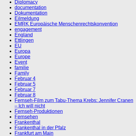
Diplomacy
documentation
Dokumentation
Eilmeldung
EMRK Europäische Menschenrechtskonvention
engagement
England
Ettlingen
EU
Europa
Europe
Event
familie
Family
Februar 4
Februar 5
Februar 7
Februar 8
Fernseh-Film zum Tabu-Thema Krebs: Jennifer Cranen
– Ich will nicht
Fernseh-Produktionen
Fernsehen
Frankenthal
Frankenthal in der Pfalz
Frankfurt am Main