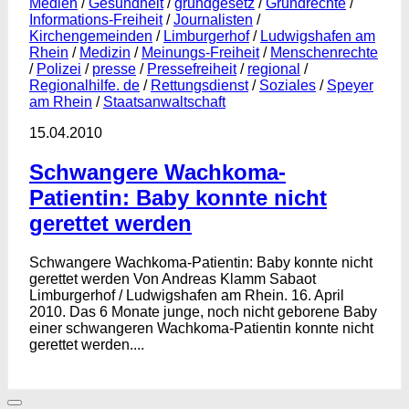
Medien
/
Gesundheit
/
grundgesetz
/
Grundrechte
/
Informations-Freiheit
/
Journalisten
/
Kirchengemeinden
/
Limburgerhof
/
Ludwigshafen am
Rhein
/
Medizin
/
Meinungs-Freiheit
/
Menschenrechte
/
Polizei
/
presse
/
Pressefreiheit
/
regional
/
Regionalhilfe. de
/
Rettungsdienst
/
Soziales
/
Speyer
am Rhein
/
Staatsanwaltschaft
15.04.2010
Schwangere Wachkoma-
Patientin: Baby konnte nicht
gerettet werden
Schwangere Wachkoma-Patientin: Baby konnte nicht
gerettet werden Von Andreas Klamm Sabaot
Limburgerhof / Ludwigshafen am Rhein. 16. April
2010. Das 6 Monate junge, noch nicht geborene Baby
einer schwangeren Wachkoma-Patientin konnte nicht
gerettet werden....