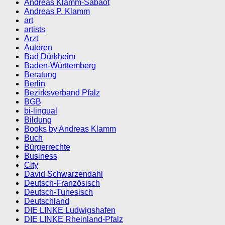
Andreas Klamm-Sabaot
Andreas P. Klamm
art
artists
Arzt
Autoren
Bad Dürkheim
Baden-Württemberg
Beratung
Berlin
Bezirksverband Pfalz
BGB
bi-lingual
Bildung
Books by Andreas Klamm
Buch
Bürgerrechte
Business
City
David Schwarzendahl
Deutsch-Französisch
Deutsch-Tunesisch
Deutschland
DIE LINKE Ludwigshafen
DIE LINKE Rheinland-Pfalz