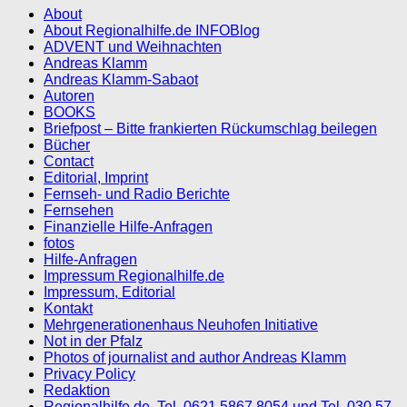
About
About Regionalhilfe.de INFOBlog
ADVENT und Weihnachten
Andreas Klamm
Andreas Klamm-Sabaot
Autoren
BOOKS
Briefpost – Bitte frankierten Rückumschlag beilegen
Bücher
Contact
Editorial, Imprint
Fernseh- und Radio Berichte
Fernsehen
Finanzielle Hilfe-Anfragen
fotos
Hilfe-Anfragen
Impressum Regionalhilfe.de
Impressum, Editorial
Kontakt
Mehrgenerationenhaus Neuhofen Initiative
Not in der Pfalz
Photos of journalist and author Andreas Klamm
Privacy Policy
Redaktion
Regionalhilfe.de, Tel. 0621 5867 8054 und Tel. 030 57