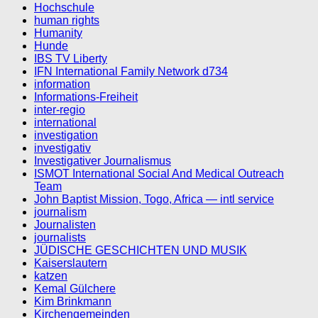
Hochschule
human rights
Humanity
Hunde
IBS TV Liberty
IFN International Family Network d734
information
Informations-Freiheit
inter-regio
international
investigation
investigativ
Investigativer Journalismus
ISMOT International Social And Medical Outreach
Team
John Baptist Mission, Togo, Africa — intl service
journalism
Journalisten
journalists
JÜDISCHE GESCHICHTEN UND MUSIK
Kaiserslautern
katzen
Kemal Gülchere
Kim Brinkmann
Kirchengemeinden