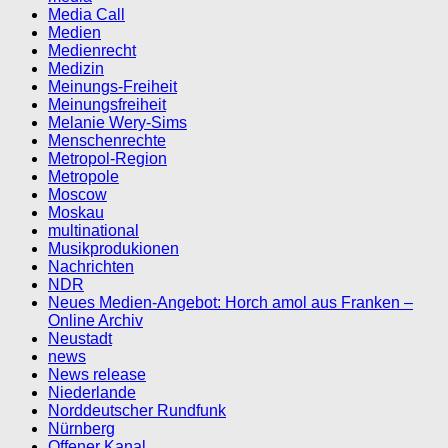
Media Call
Medien
Medienrecht
Medizin
Meinungs-Freiheit
Meinungsfreiheit
Melanie Wery-Sims
Menschenrechte
Metropol-Region
Metropole
Moscow
Moskau
multinational
Musikprodukionen
Nachrichten
NDR
Neues Medien-Angebot: Horch amol aus Franken –
Online Archiv
Neustadt
news
News release
Niederlande
Norddeutscher Rundfunk
Nürnberg
Offener Kanal