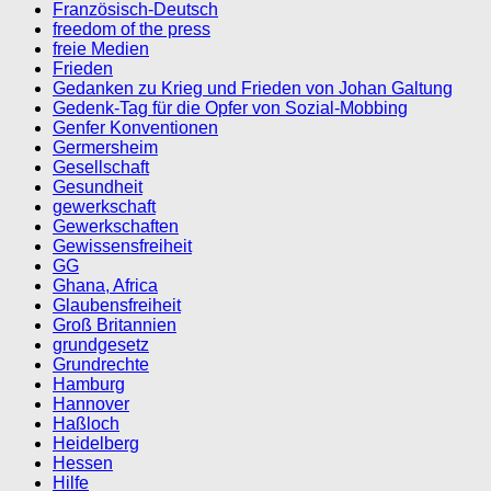
Französisch-Deutsch
freedom of the press
freie Medien
Frieden
Gedanken zu Krieg und Frieden von Johan Galtung
Gedenk-Tag für die Opfer von Sozial-Mobbing
Genfer Konventionen
Germersheim
Gesellschaft
Gesundheit
gewerkschaft
Gewerkschaften
Gewissensfreiheit
GG
Ghana, Africa
Glaubensfreiheit
Groß Britannien
grundgesetz
Grundrechte
Hamburg
Hannover
Haßloch
Heidelberg
Hessen
Hilfe