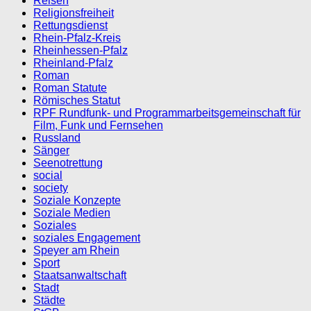
Reisen
Religionsfreiheit
Rettungsdienst
Rhein-Pfalz-Kreis
Rheinhessen-Pfalz
Rheinland-Pfalz
Roman
Roman Statute
Römisches Statut
RPF Rundfunk- und Programmarbeitsgemeinschaft für
Film, Funk und Fernsehen
Russland
Sänger
Seenotrettung
social
society
Soziale Konzepte
Soziale Medien
Soziales
soziales Engagement
Speyer am Rhein
Sport
Staatsanwaltschaft
Stadt
Städte