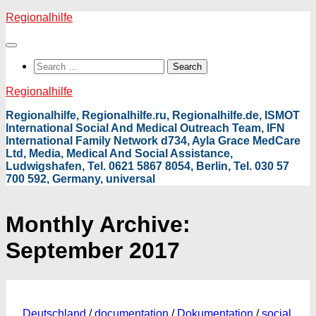
Skip
Regionalhilfe
to
content
Search
for:
Regionalhilfe
Regionalhilfe, Regionalhilfe.ru, Regionalhilfe.de, ISMOT
International Social And Medical Outreach Team, IFN
International Family Network d734, Ayla Grace MedCare
Ltd, Media, Medical And Social Assistance,
Ludwigshafen, Tel. 0621 5867 8054, Berlin, Tel. 030 57
700 592, Germany, universal
Monthly Archive:
September 2017
Deutschland
/
documentation
/
Dokumentation
/
social