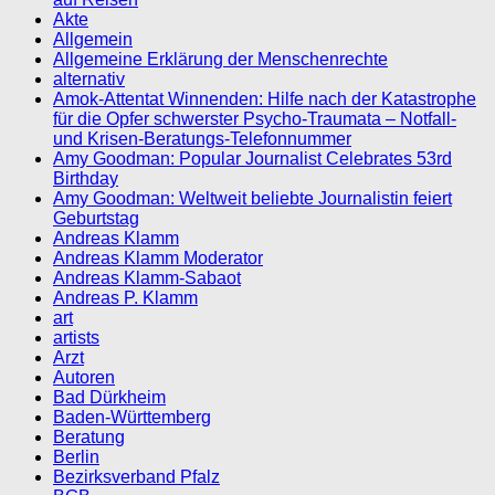
Akte
Allgemein
Allgemeine Erklärung der Menschenrechte
alternativ
Amok-Attentat Winnenden: Hilfe nach der Katastrophe
für die Opfer schwerster Psycho-Traumata – Notfall-
und Krisen-Beratungs-Telefonnummer
Amy Goodman: Popular Journalist Celebrates 53rd
Birthday
Amy Goodman: Weltweit beliebte Journalistin feiert
Geburtstag
Andreas Klamm
Andreas Klamm Moderator
Andreas Klamm-Sabaot
Andreas P. Klamm
art
artists
Arzt
Autoren
Bad Dürkheim
Baden-Württemberg
Beratung
Berlin
Bezirksverband Pfalz