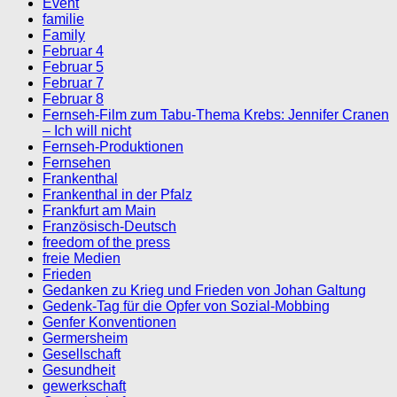
Event
familie
Family
Februar 4
Februar 5
Februar 7
Februar 8
Fernseh-Film zum Tabu-Thema Krebs: Jennifer Cranen
– Ich will nicht
Fernseh-Produktionen
Fernsehen
Frankenthal
Frankenthal in der Pfalz
Frankfurt am Main
Französisch-Deutsch
freedom of the press
freie Medien
Frieden
Gedanken zu Krieg und Frieden von Johan Galtung
Gedenk-Tag für die Opfer von Sozial-Mobbing
Genfer Konventionen
Germersheim
Gesellschaft
Gesundheit
gewerkschaft