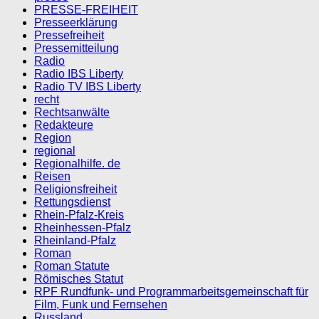
PRESSE-FREIHEIT
Presseerklärung
Pressefreiheit
Pressemitteilung
Radio
Radio IBS Liberty
Radio TV IBS Liberty
recht
Rechtsanwälte
Redakteure
Region
regional
Regionalhilfe. de
Reisen
Religionsfreiheit
Rettungsdienst
Rhein-Pfalz-Kreis
Rheinhessen-Pfalz
Rheinland-Pfalz
Roman
Roman Statute
Römisches Statut
RPF Rundfunk- und Programmarbeitsgemeinschaft für
Film, Funk und Fernsehen
Russland