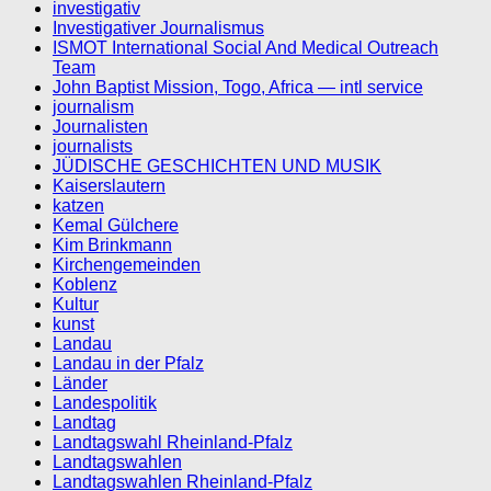
investigativ
Investigativer Journalismus
ISMOT International Social And Medical Outreach
Team
John Baptist Mission, Togo, Africa — intl service
journalism
Journalisten
journalists
JÜDISCHE GESCHICHTEN UND MUSIK
Kaiserslautern
katzen
Kemal Gülchere
Kim Brinkmann
Kirchengemeinden
Koblenz
Kultur
kunst
Landau
Landau in der Pfalz
Länder
Landespolitik
Landtag
Landtagswahl Rheinland-Pfalz
Landtagswahlen
Landtagswahlen Rheinland-Pfalz