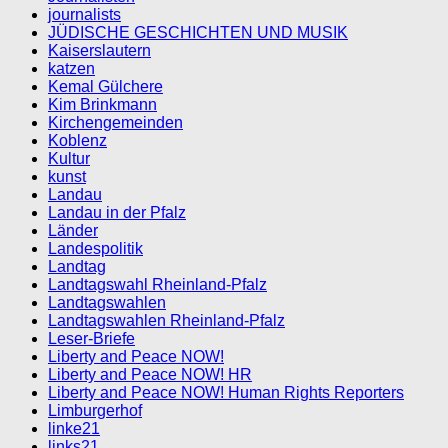
journalists
JÜDISCHE GESCHICHTEN UND MUSIK
Kaiserslautern
katzen
Kemal Gülchere
Kim Brinkmann
Kirchengemeinden
Koblenz
Kultur
kunst
Landau
Landau in der Pfalz
Länder
Landespolitik
Landtag
Landtagswahl Rheinland-Pfalz
Landtagswahlen
Landtagswahlen Rheinland-Pfalz
Leser-Briefe
Liberty and Peace NOW!
Liberty and Peace NOW! HR
Liberty and Peace NOW! Human Rights Reporters
Limburgerhof
linke21
links21