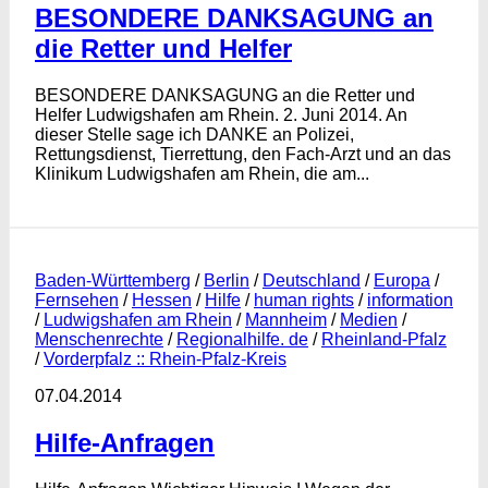
BESONDERE DANKSAGUNG an
die Retter und Helfer
BESONDERE DANKSAGUNG an die Retter und
Helfer Ludwigshafen am Rhein. 2. Juni 2014. An
dieser Stelle sage ich DANKE an Polizei,
Rettungsdienst, Tierrettung, den Fach-Arzt und an das
Klinikum Ludwigshafen am Rhein, die am...
Baden-Württemberg
/
Berlin
/
Deutschland
/
Europa
/
Fernsehen
/
Hessen
/
Hilfe
/
human rights
/
information
/
Ludwigshafen am Rhein
/
Mannheim
/
Medien
/
Menschenrechte
/
Regionalhilfe. de
/
Rheinland-Pfalz
/
Vorderpfalz :: Rhein-Pfalz-Kreis
07.04.2014
Hilfe-Anfragen