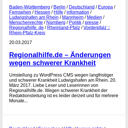
Baden-Württemberg
/
Berlin
/
Deutschland
/
Europa
/
Fernsehen
/
Hessen
/
Hilfe
/
information
/
Ludwigshafen am Rhein
/
Mannheim
/
Medien
/
Menschenrechte
/
Nürnberg
/
Politik
/
presse
/
Regionalhilfe. de
/
Rheinland-Pfalz
/
Vorderpfalz ::
Rhein-Pfalz-Kreis
20.03.2017
Regionalhilfe.de – Änderungen
wegen schwerer Krankheit
Umstellung zu WordPress CMS wegen langfristiger
und schwerer Krankheit Ludwigshafen am Rhein. 20.
März 2017. Liebe Leser und Leserinnen von
Regionalhilfe.de. Wegen schwerer Krankheit der
Redaktionsleitung ist es leider derzeit und für mehrere
Monate...