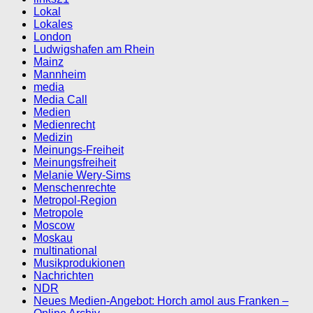
Lokal
Lokales
London
Ludwigshafen am Rhein
Mainz
Mannheim
media
Media Call
Medien
Medienrecht
Medizin
Meinungs-Freiheit
Meinungsfreiheit
Melanie Wery-Sims
Menschenrechte
Metropol-Region
Metropole
Moscow
Moskau
multinational
Musikprodukionen
Nachrichten
NDR
Neues Medien-Angebot: Horch amol aus Franken –