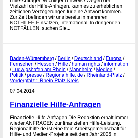
Hilfe-Anfragen Wichtiger Hinweis ! Wegen der
Vielzahl der Hilfe-Anfragen, kann es zu erheblichen
zeitlichen Verzögerungen für eine Antwort kommen.
Zur Zeit befinden wir uns bereits in mehreren
NOTHILFE-Einsätzen, international. In dringenden
NOTFÄLLEN, suchen Sie...
Baden-Württemberg
/
Berlin
/
Deutschland
/
Europa
/
Fernsehen
/
Hessen
/
Hilfe
/
human rights
/
information
/
Ludwigshafen am Rhein
/
Mannheim
/
Medien
/
Politik
/
presse
/
Regionalhilfe. de
/
Rheinland-Pfalz
/
Vorderpfalz :: Rhein-Pfalz-Kreis
07.04.2014
Finanzielle Hilfe-Anfragen
Finanzielle Hilfe-Anfragen Die Redaktion erhält immer
wieder ANFRAGEN zur finanziellen Hilfe-Leistung.
Regionalhilfe.de ist eine freie Arbeitsgemeinschaft für
Hilfe- und Medien-Projekte seit dem Jahr 2006 in