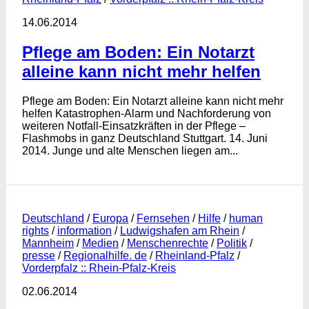
14.06.2014
Pflege am Boden: Ein Notarzt
alleine kann nicht mehr helfen
Pflege am Boden: Ein Notarzt alleine kann nicht mehr
helfen Katastrophen-Alarm und Nachforderung von
weiteren Notfall-Einsatzkräften in der Pflege –
Flashmobs in ganz Deutschland Stuttgart. 14. Juni
2014. Junge und alte Menschen liegen am...
Deutschland
/
Europa
/
Fernsehen
/
Hilfe
/
human
rights
/
information
/
Ludwigshafen am Rhein
/
Mannheim
/
Medien
/
Menschenrechte
/
Politik
/
presse
/
Regionalhilfe. de
/
Rheinland-Pfalz
/
Vorderpfalz :: Rhein-Pfalz-Kreis
02.06.2014