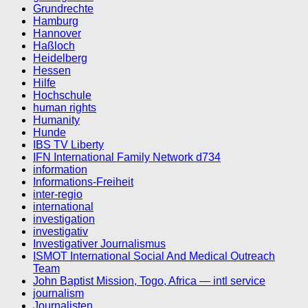
Grundrechte
Hamburg
Hannover
Haßloch
Heidelberg
Hessen
Hilfe
Hochschule
human rights
Humanity
Hunde
IBS TV Liberty
IFN International Family Network d734
information
Informations-Freiheit
inter-regio
international
investigation
investigativ
Investigativer Journalismus
ISMOT International Social And Medical Outreach
Team
John Baptist Mission, Togo, Africa — intl service
journalism
Journalisten