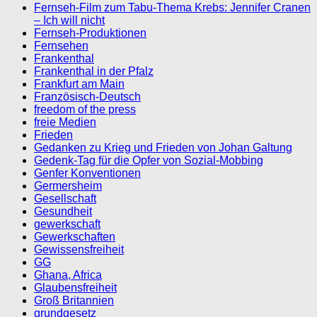
Fernseh-Film zum Tabu-Thema Krebs: Jennifer Cranen
– Ich will nicht
Fernseh-Produktionen
Fernsehen
Frankenthal
Frankenthal in der Pfalz
Frankfurt am Main
Französisch-Deutsch
freedom of the press
freie Medien
Frieden
Gedanken zu Krieg und Frieden von Johan Galtung
Gedenk-Tag für die Opfer von Sozial-Mobbing
Genfer Konventionen
Germersheim
Gesellschaft
Gesundheit
gewerkschaft
Gewerkschaften
Gewissensfreiheit
GG
Ghana, Africa
Glaubensfreiheit
Groß Britannien
grundgesetz