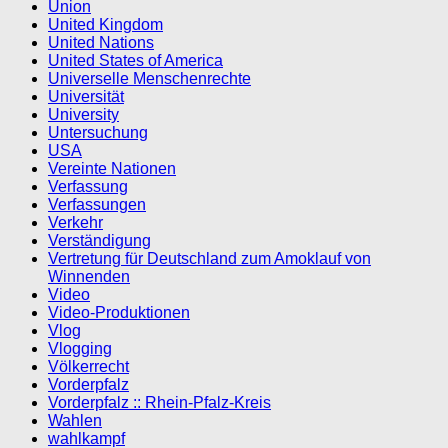
Union
United Kingdom
United Nations
United States of America
Universelle Menschenrechte
Universität
University
Untersuchung
USA
Vereinte Nationen
Verfassung
Verfassungen
Verkehr
Verständigung
Vertretung für Deutschland zum Amoklauf von
Winnenden
Video
Video-Produktionen
Vlog
Vlogging
Völkerrecht
Vorderpfalz
Vorderpfalz :: Rhein-Pfalz-Kreis
Wahlen
wahlkampf