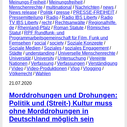
Meinungs-Freiheit
/
Meinungsfreiheit
/
Menschenrechte
/
multinational
/
Nachrichten
/
news
/
News release
/
Politik
/
presse
/
PRESSE-FREIHEIT
/
Pressemitteilung
/
Radio
/
Radio IBS Liberty
/
Radio
TV IBS Liberty
/
recht
/
Rechtsanwälte
/
Regionalhilfe.
de
/
Rheinland-Pfalz
/
Roman Statute
/
Römisches
Statut
/
RPF Rundfunk- und
Programmarbeitsgemeinschaft für Film, Funk und
Fernsehen
/
social
/
society
/
Soziale Konzepte
/
Soziale Medien
/
Soziales
/
soziales Engagement
/
Städte
/
understanding
/
Universelle Menschenrechte
/
Universität
/
University
/
Untersuchung
/
Vereinte
Nationen
/
Verfassung
/
Verfassungen
/
Verständigung
/
Video
/
Video-Produktionen
/
Vlog
/
Vlogging
/
Völkerrecht
/
Wahlen
21.07.2020
Morddrohungen und Drohungen:
Politik und (Streit-) Kultur muss
ohne Morddrohungen in
Deutschland möglich sein