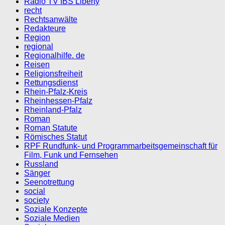
Radio TV IBS Liberty
recht
Rechtsanwälte
Redakteure
Region
regional
Regionalhilfe. de
Reisen
Religionsfreiheit
Rettungsdienst
Rhein-Pfalz-Kreis
Rheinhessen-Pfalz
Rheinland-Pfalz
Roman
Roman Statute
Römisches Statut
RPF Rundfunk- und Programmarbeitsgemeinschaft für
Film, Funk und Fernsehen
Russland
Sänger
Seenotrettung
social
society
Soziale Konzepte
Soziale Medien