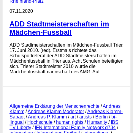
Rheinland-Pfalz
07.11.2020
ADD Stadtmeisterschaften im
Mädchen-Fussball
ADD Stadtmeisterschaften im Mädchen-Fussball Trier.
17. Juni 2010. (red). Erstmals richtete das
Schulsportreferat der ADD Stadtmeisterschaften im
Mädchenfussball in Trier aus. Acht Schulen beteiligten
sich. Trierer Stadtmeister 2010 wurde die
Mädchenfussballmannschaft des AMG. Auf...
Allgemeine Erklärung der Menschenrechte
/
Andreas
Klamm
/
Andreas Klamm Moderator
/
Andreas Klamm-
Sabaot
/
Andreas P. Klamm
/
art
/
artists
/
Berlin
/
bi-
lingual
/
Hochschule
/
human rights
/
Humanity
/
IBS
TV Liberty
/
IFN International Family Network d734
/
information
/
Informations-Freiheit
/
international
/