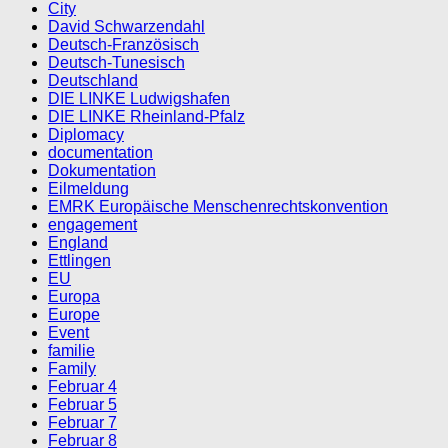
City
David Schwarzendahl
Deutsch-Französisch
Deutsch-Tunesisch
Deutschland
DIE LINKE Ludwigshafen
DIE LINKE Rheinland-Pfalz
Diplomacy
documentation
Dokumentation
Eilmeldung
EMRK Europäische Menschenrechtskonvention
engagement
England
Ettlingen
EU
Europa
Europe
Event
familie
Family
Februar 4
Februar 5
Februar 7
Februar 8