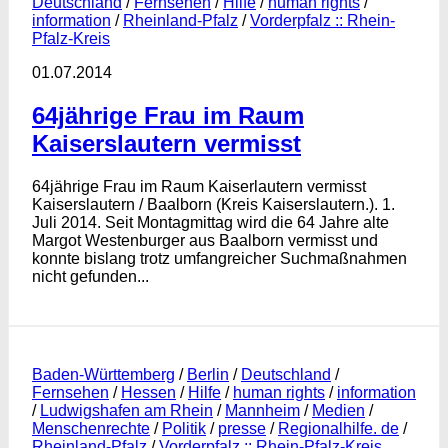
Deutschland
/
Fernsehen
/
Hilfe
/
human rights
/
information
/
Rheinland-Pfalz
/
Vorderpfalz :: Rhein-
Pfalz-Kreis
01.07.2014
64jährige Frau im Raum
Kaiserslautern vermisst
64jährige Frau im Raum Kaiserlautern vermisst
Kaiserslautern / Baalborn (Kreis Kaiserslautern.). 1.
Juli 2014. Seit Montagmittag wird die 64 Jahre alte
Margot Westenburger aus Baalborn vermisst und
konnte bislang trotz umfangreicher Suchmaßnahmen
nicht gefunden...
Baden-Württemberg
/
Berlin
/
Deutschland
/
Fernsehen
/
Hessen
/
Hilfe
/
human rights
/
information
/
Ludwigshafen am Rhein
/
Mannheim
/
Medien
/
Menschenrechte
/
Politik
/
presse
/
Regionalhilfe. de
/
Rheinland-Pfalz
/
Vorderpfalz :: Rhein-Pfalz-Kreis