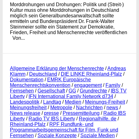
Morddrohungen und Drohungen: Politik und (Streit-)
Kultur muss ohne Morddrohungen in Deutschland
möglich sein Generalbundesanwaltschaft sollte
ermitteln und Bundespräsident Dr. Frank-Walter
Steinmeier sollte ein Statement zur Demokratie,
Frieden, Freiheit und Menschenrechte veröffentlichen
Von...
Allgemeine Erklärung der Menschenrechte
/
Andreas
Klamm
/
Deutschland
/
DIE LINKE Rheinland-Pfalz
/
Dokumentation
/
EMRK Europäische
Menschenrechtskonvention
/
engagement
/
Family
/
Fernsehen
/
Gesellschaft
/
GG
/
Grundrechte
/
IBS TV
Liberty
/
IFN International Family Network d734
/
Landespolitik
/
Landtag
/
Medien
/
Meinungs-Freiheit
/
Meinungsfreiheit
/
Metropole
/
Nachrichten
/
news
/
News release
/
presse
/
Pressemitteilung
/
Radio IBS
Liberty
/
Radio TV IBS Liberty
/
Regionalhilfe. de
/
Rheinland-Pfalz
/
RPF Rundfunk- und
Programmarbeitsgemeinschaft für Film, Funk und
Fernsehen
/
Soziale Konzepte
/
Soziale Medien
/