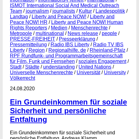
ISMOT International Social And Medical Outreach
Team
/
journalism
/
journalists
/
Kultur
/
Landespolitik
/
Landtag
/
Liberty and Peace NOW!
/
Liberty and
Peace NOW! HR
/
Liberty and Peace NOW! Human
Rights Reporters
/
Medien
/
Menschenrechte
/
Metropole
/
multinational
/
News release
/
people
/
PRESSE-FREIHEIT
/
Presseerklärung
/
Pressemitteilung
/
Radio IBS Liberty
/
Radio TV IBS
Liberty
/
Region
/
Regionalhilfe. de
/
Rheinland-Pfalz
/
RPF Rundfunk- und Programmarbeitsgemeinschaft
für Film, Funk und Fernsehen
/
soziales Engagement
/
Stadt
/
Städte
/
understanding
/
United Nations
/
Universelle Menschenrechte
/
Universität
/
University
/
Völkerrecht
24.08.2020
Ein Grundeinkommen für soziale
Sicherheit und persönliche
Entfaltung
Ein Grundeinkommen für soziale Sicherheit und
persönliche Entfaltung, Andreas Klamm