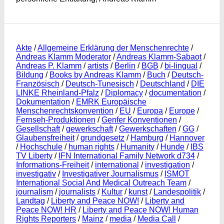
Akte
/
Allgemeine Erklärung der Menschenrechte
/
Andreas Klamm Moderator
/
Andreas Klamm-Sabaot
/
Andreas P. Klamm
/
artists
/
Berlin
/
BGB
/
bi-lingual
/
Bildung
/
Books by Andreas Klamm
/
Buch
/
Deutsch-
Französisch
/
Deutsch-Tunesisch
/
Deutschland
/
DIE
LINKE Rheinland-Pfalz
/
Diplomacy
/
documentation
/
Dokumentation
/
EMRK Europäische
Menschenrechtskonvention
/
EU
/
Europa
/
Europe
/
Fernseh-Produktionen
/
Genfer Konventionen
/
Gesellschaft
/
gewerkschaft
/
Gewerkschaften
/
GG
/
Glaubensfreiheit
/
grundgesetz
/
Hamburg
/
Hannover
/
Hochschule
/
human rights
/
Humanity
/
Hunde
/
IBS
TV Liberty
/
IFN International Family Network d734
/
Informations-Freiheit
/
international
/
investigation
/
investigativ
/
Investigativer Journalismus
/
ISMOT
International Social And Medical Outreach Team
/
journalism
/
journalists
/
Kultur
/
kunst
/
Landespolitik
/
Landtag
/
Liberty and Peace NOW!
/
Liberty and
Peace NOW! HR
/
Liberty and Peace NOW! Human
Rights Reporters
/
Mainz
/
media
/
Media Call
/