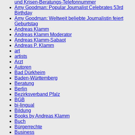
und Krisen-Beratungs-Telefonnummer
Amy Goodman: Popular Journalist Celebrates 53rd
Birthday
Amy Goodman: Weltweit beliebte Journalistin feiert
Geburtstag
Andreas Klamm
Andreas Klamm Moderator
Andreas Klamm-Sabaot
Andreas P. Klamm
art
artists
Arzt
Autoren
Bad Dürkheim
Baden-Württemberg
Beratung
Berlin
Bezirksverband Pfalz
BGB
bi-lingual
Bildung
Books by Andreas Klamm
Buch
Bürgerrechte
Business