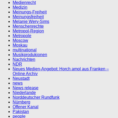
Medienrecht
Medizin
Meinungs-Freiheit
Meinungsfreiheit
Melanie Wery-Sims
Menschenrechte
Metropol-Region
Metropole
Moscow
Moskau
multinational
Musikprodukionen
Nachrichten
NDR
Neues Medien-Angebot: Horch amol aus Franken –
Online Archiv
Neustadt
news
News release
Niederlande
Norddeutscher Rundfunk
Nürnberg
Offener Kanal
Pakistan
people