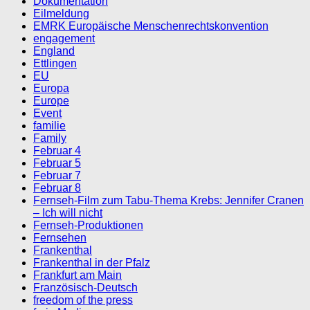
Dokumentation
Eilmeldung
EMRK Europäische Menschenrechtskonvention
engagement
England
Ettlingen
EU
Europa
Europe
Event
familie
Family
Februar 4
Februar 5
Februar 7
Februar 8
Fernseh-Film zum Tabu-Thema Krebs: Jennifer Cranen
– Ich will nicht
Fernseh-Produktionen
Fernsehen
Frankenthal
Frankenthal in der Pfalz
Frankfurt am Main
Französisch-Deutsch
freedom of the press