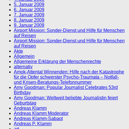
5. Januar 2009
6. Januar 2009
7. Januar 2009
8. Januar 2009
9. Januar 2009
Airport Mission: Sonder-Dienst und Hilfe für Menschen
auf Reisen
Airport Mission: Sonder-Dienst und Hilfe für Menschen
auf Reisen
Akte
Allgemein
Allgemeine Erklärung der Menschenrechte
alternativ
Amok-Attentat Winnenden: Hilfe nach der Katastrophe
für die Opfer schwerster Psycho-Traumata – Notfall-
und Krisen-Beratungs-Telefonnummer
Amy Goodman: Popular Journalist Celebrates 53rd
Birthday
Amy Goodman: Weltweit beliebte Journalistin feiert
Geburtstag
Andreas Klamm
Andreas Klamm Moderator
Andreas Klamm-Sabaot
Andreas P. Klamm
art