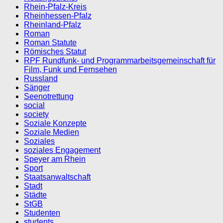
Rhein-Pfalz-Kreis
Rheinhessen-Pfalz
Rheinland-Pfalz
Roman
Roman Statute
Römisches Statut
RPF Rundfunk- und Programmarbeitsgemeinschaft für
Film, Funk und Fernsehen
Russland
Sänger
Seenotrettung
social
society
Soziale Konzepte
Soziale Medien
Soziales
soziales Engagement
Speyer am Rhein
Sport
Staatsanwaltschaft
Stadt
Städte
StGB
Studenten
students