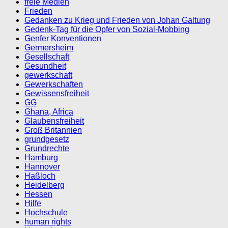
freie Medien
Frieden
Gedanken zu Krieg und Frieden von Johan Galtung
Gedenk-Tag für die Opfer von Sozial-Mobbing
Genfer Konventionen
Germersheim
Gesellschaft
Gesundheit
gewerkschaft
Gewerkschaften
Gewissensfreiheit
GG
Ghana, Africa
Glaubensfreiheit
Groß Britannien
grundgesetz
Grundrechte
Hamburg
Hannover
Haßloch
Heidelberg
Hessen
Hilfe
Hochschule
human rights