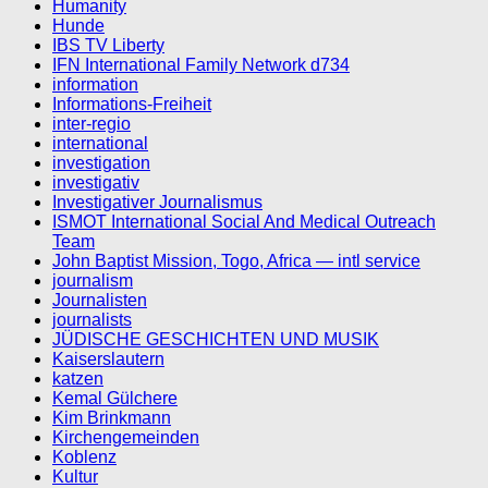
Humanity
Hunde
IBS TV Liberty
IFN International Family Network d734
information
Informations-Freiheit
inter-regio
international
investigation
investigativ
Investigativer Journalismus
ISMOT International Social And Medical Outreach
Team
John Baptist Mission, Togo, Africa — intl service
journalism
Journalisten
journalists
JÜDISCHE GESCHICHTEN UND MUSIK
Kaiserslautern
katzen
Kemal Gülchere
Kim Brinkmann
Kirchengemeinden
Koblenz
Kultur