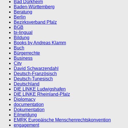
Bad Dürkheim
Baden-Württemberg
Beratung
Berlin
Bezirksverband Pfalz
BGB
bi-lingual
Bildung
Books by Andreas Klamm
Buch
Bürgerrechte
Business
City
David Schwarzendahl
Deutsch-Französisch
Deutsch-Tunesisch
Deutschland
DIE LINKE Ludwigshafen
DIE LINKE Rheinland-Pfalz
Diplomacy
documentation
Dokumentation
Eilmeldung
EMRK Europäische Menschenrechtskonvention
engagement