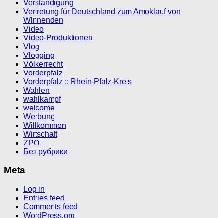
Verständigung
Vertretung für Deutschland zum Amoklauf von
Winnenden
Video
Video-Produktionen
Vlog
Vlogging
Völkerrecht
Vorderpfalz
Vorderpfalz :: Rhein-Pfalz-Kreis
Wahlen
wahlkampf
welcome
Werbung
Willkommen
Wirtschaft
ZPO
Без рубрики
Meta
Log in
Entries feed
Comments feed
WordPress.org