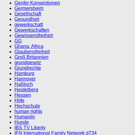
Genfer Konventionen
Germersheim
Gesellschaft
Gesundheit
gewerkschaft
Gewerkschaften
Gewissensfreiheit
GG
Ghana, Africa
Glaubensfreiheit
Groß Britannien
grundgesetz
Grundrechte
Hamburg
Hannover
Haßloch
Heidelberg
Hessen
Hilfe
Hochschule
human rights
Humanity
Hunde
IBS TV Liberty
IFN International Family Network d734