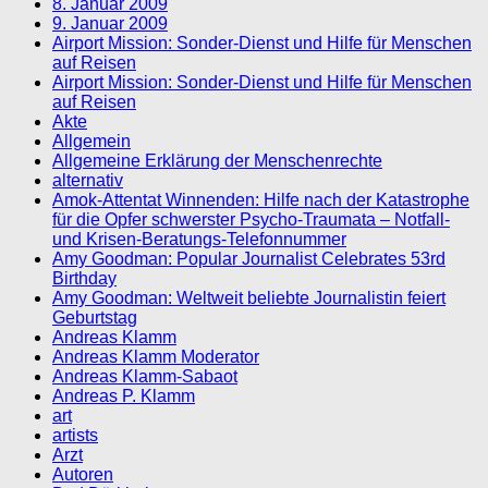
8. Januar 2009
9. Januar 2009
Airport Mission: Sonder-Dienst und Hilfe für Menschen
auf Reisen
Airport Mission: Sonder-Dienst und Hilfe für Menschen
auf Reisen
Akte
Allgemein
Allgemeine Erklärung der Menschenrechte
alternativ
Amok-Attentat Winnenden: Hilfe nach der Katastrophe
für die Opfer schwerster Psycho-Traumata – Notfall-
und Krisen-Beratungs-Telefonnummer
Amy Goodman: Popular Journalist Celebrates 53rd
Birthday
Amy Goodman: Weltweit beliebte Journalistin feiert
Geburtstag
Andreas Klamm
Andreas Klamm Moderator
Andreas Klamm-Sabaot
Andreas P. Klamm
art
artists
Arzt
Autoren