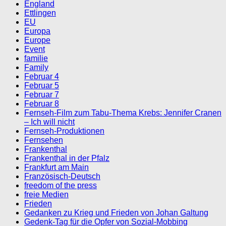
England
Ettlingen
EU
Europa
Europe
Event
familie
Family
Februar 4
Februar 5
Februar 7
Februar 8
Fernseh-Film zum Tabu-Thema Krebs: Jennifer Cranen
– Ich will nicht
Fernseh-Produktionen
Fernsehen
Frankenthal
Frankenthal in der Pfalz
Frankfurt am Main
Französisch-Deutsch
freedom of the press
freie Medien
Frieden
Gedanken zu Krieg und Frieden von Johan Galtung
Gedenk-Tag für die Opfer von Sozial-Mobbing