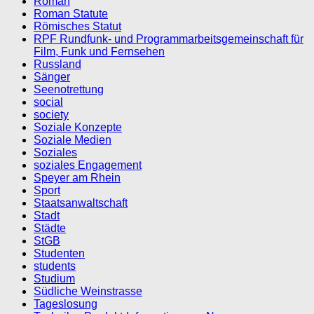
Roman
Roman Statute
Römisches Statut
RPF Rundfunk- und Programmarbeitsgemeinschaft für
Film, Funk und Fernsehen
Russland
Sänger
Seenotrettung
social
society
Soziale Konzepte
Soziale Medien
Soziales
soziales Engagement
Speyer am Rhein
Sport
Staatsanwaltschaft
Stadt
Städte
StGB
Studenten
students
Studium
Südliche Weinstrasse
Tageslosung