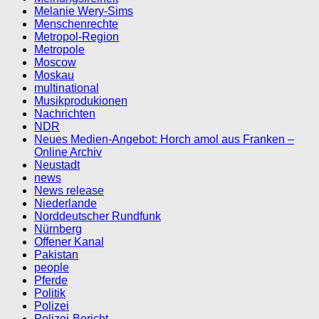
Melanie Wery-Sims
Menschenrechte
Metropol-Region
Metropole
Moscow
Moskau
multinational
Musikprodukionen
Nachrichten
NDR
Neues Medien-Angebot: Horch amol aus Franken –
Online Archiv
Neustadt
news
News release
Niederlande
Norddeutscher Rundfunk
Nürnberg
Offener Kanal
Pakistan
people
Pferde
Politik
Polizei
Polizei-Bericht