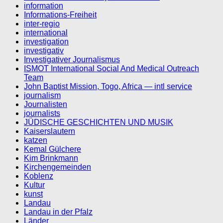
information
Informations-Freiheit
inter-regio
international
investigation
investigativ
Investigativer Journalismus
ISMOT International Social And Medical Outreach
Team
John Baptist Mission, Togo, Africa — intl service
journalism
Journalisten
journalists
JÜDISCHE GESCHICHTEN UND MUSIK
Kaiserslautern
katzen
Kemal Gülchere
Kim Brinkmann
Kirchengemeinden
Koblenz
Kultur
kunst
Landau
Landau in der Pfalz
Länder