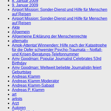
8. Januar 2009
9. Januar 2009
Airport Mission: Sonder-Dienst und Hilfe für Menschen
auf Reisen
Airport Mission: Sonder-Dienst und Hilfe für Menschen
auf Reisen
Akte
Allgemein
Allgemeine Erklärung der Menschenrechte
alternativ
Amok-Attentat Winnenden: Hilfe nach der Katastrophe
für die Opfer schwerster Psycho-Traumata – Notfall-
und Krisen-Beratungs-Telefonnummer
Amy Goodman: Popular Journalist Celebrates 53rd
Birthday
Amy Goodman: Weltweit beliebte Journalistin feiert
Geburtstag
Andreas Klamm
Andreas Klamm Moderator
Andreas Klamm-Sabaot
Andreas P. Klamm
art
artists
Arzt
Autoren