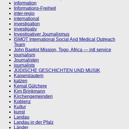
information
Informations-Freiheit
inter-regio
international
investigation
investigativ
Investigativer Journalismus
ISMOT International Social And Medical Outreach
Team
John Baptist Mission, Togo, Africa — intl service
journalism
Journalisten
journalists
JÜDISCHE GESCHICHTEN UND MUSIK
Kaiserslautern
katzen
Kemal Gülchere
Kim Brinkmann
Kirchengemeinden
Koblenz
Kultur
kunst
Landau
Landau in der Pfalz
Länder