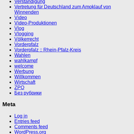
Verständigung
Vertretung für Deutschland zum Amoklauf von
Winnenden
Video
Video-Produktionen
Vlog
Vlogging
Völkerrecht
Vorderpfalz
Vorderpfalz :: Rhein-Pfalz-Kreis
Wahlen
wahlkampf
welcome
Werbung
Willkommen
Wirtschaft
ZPO
Без рубрики
Meta
Log in
Entries feed
Comments feed
WordPress.org