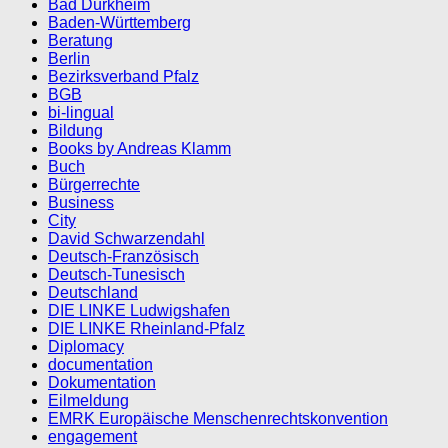
Bad Dürkheim
Baden-Württemberg
Beratung
Berlin
Bezirksverband Pfalz
BGB
bi-lingual
Bildung
Books by Andreas Klamm
Buch
Bürgerrechte
Business
City
David Schwarzendahl
Deutsch-Französisch
Deutsch-Tunesisch
Deutschland
DIE LINKE Ludwigshafen
DIE LINKE Rheinland-Pfalz
Diplomacy
documentation
Dokumentation
Eilmeldung
EMRK Europäische Menschenrechtskonvention
engagement