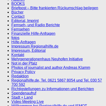
BOOKS
Briefpost – Bitte frankierten Rückumschlag beilegen
Bücher
Contact
Editorial, Imprint
Fernseh- und Radio Berichte
Fernsehen
Finanzielle Hilfe-Anfragen
fotos
Hilfe-Anfragen
Impressum Regionalhilfe.de
Impressum, Editorial
Kontakt
Mehrgenerationenhaus Neuhofen Initiative
Not in der Pfalz
Photos of journalist and author Andreas Klamm
Privacy Policy
Redaktion
Regionalhilfe.de, Tel. 0621 5867 8054 und Tel. 030 57
700 592
Richtigstellungen zu Informationen und Berichten
Spendenaufruf
Stadt + Land
Video Meeting Live
Willkommen bei Regionalhilfe.de und ISMOT