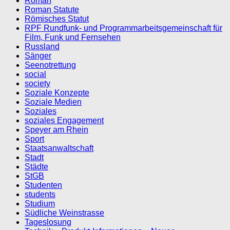
Roman
Roman Statute
Römisches Statut
RPF Rundfunk- und Programmarbeitsgemeinschaft für
Film, Funk und Fernsehen
Russland
Sänger
Seenotrettung
social
society
Soziale Konzepte
Soziale Medien
Soziales
soziales Engagement
Speyer am Rhein
Sport
Staatsanwaltschaft
Stadt
Städte
StGB
Studenten
students
Studium
Südliche Weinstrasse
Tageslosung