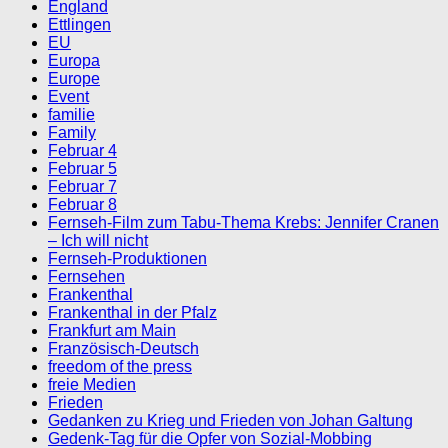
England
Ettlingen
EU
Europa
Europe
Event
familie
Family
Februar 4
Februar 5
Februar 7
Februar 8
Fernseh-Film zum Tabu-Thema Krebs: Jennifer Cranen
– Ich will nicht
Fernseh-Produktionen
Fernsehen
Frankenthal
Frankenthal in der Pfalz
Frankfurt am Main
Französisch-Deutsch
freedom of the press
freie Medien
Frieden
Gedanken zu Krieg und Frieden von Johan Galtung
Gedenk-Tag für die Opfer von Sozial-Mobbing