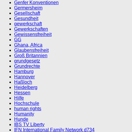
Genfer Konventionen
Germersheim
Gesellschaft
Gesundheit
gewerkschaft
Gewerkschaften
Gewissensfreiheit
GG
Ghana, Africa
Glaubensfreiheit
Groß Britannien
grundgesetz
Grundrechte
Hamburg
Hannover
Haßloch
Heidelberg
Hessen
Hilfe
Hochschule
human rights
Humanity
Hunde
IBS TV Liberty
IFN International Family Network d734