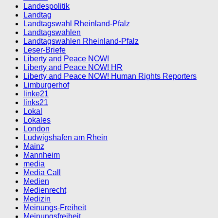
Landespolitik
Landtag
Landtagswahl Rheinland-Pfalz
Landtagswahlen
Landtagswahlen Rheinland-Pfalz
Leser-Briefe
Liberty and Peace NOW!
Liberty and Peace NOW! HR
Liberty and Peace NOW! Human Rights Reporters
Limburgerhof
linke21
links21
Lokal
Lokales
London
Ludwigshafen am Rhein
Mainz
Mannheim
media
Media Call
Medien
Medienrecht
Medizin
Meinungs-Freiheit
Meinungsfreiheit