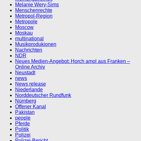
Melanie Wery-Sims
Menschenrechte
Metropol-Region
Metropole
Moscow
Moskau
multinational
Musikprodukionen
Nachrichten
NDR
Neues Medien-Angebot: Horch amol aus Franken –
Online Archiv
Neustadt
news
News release
Niederlande
Norddeutscher Rundfunk
Nürnberg
Offener Kanal
Pakistan
people
Pferde
Politik
Polizei
Polizei-Bericht