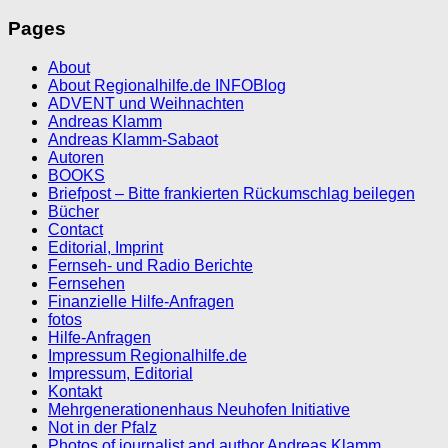
Pages
About
About Regionalhilfe.de INFOBlog
ADVENT und Weihnachten
Andreas Klamm
Andreas Klamm-Sabaot
Autoren
BOOKS
Briefpost – Bitte frankierten Rückumschlag beilegen
Bücher
Contact
Editorial, Imprint
Fernseh- und Radio Berichte
Fernsehen
Finanzielle Hilfe-Anfragen
fotos
Hilfe-Anfragen
Impressum Regionalhilfe.de
Impressum, Editorial
Kontakt
Mehrgenerationenhaus Neuhofen Initiative
Not in der Pfalz
Photos of journalist and author Andreas Klamm