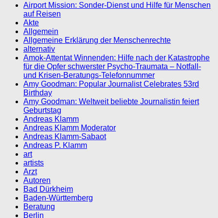
Airport Mission: Sonder-Dienst und Hilfe für Menschen
auf Reisen
Akte
Allgemein
Allgemeine Erklärung der Menschenrechte
alternativ
Amok-Attentat Winnenden: Hilfe nach der Katastrophe
für die Opfer schwerster Psycho-Traumata – Notfall-
und Krisen-Beratungs-Telefonnummer
Amy Goodman: Popular Journalist Celebrates 53rd
Birthday
Amy Goodman: Weltweit beliebte Journalistin feiert
Geburtstag
Andreas Klamm
Andreas Klamm Moderator
Andreas Klamm-Sabaot
Andreas P. Klamm
art
artists
Arzt
Autoren
Bad Dürkheim
Baden-Württemberg
Beratung
Berlin