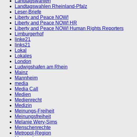
Landtagswahlen
Landtagswahlen Rheinland-Pfalz
Leser-Briefe
Liberty and Peace NOW!
Liberty and Peace NOW! HR
Liberty and Peace NOW! Human Rights Reporters
Limburgerhof
linke21
links21
Lokal
Lokales
London
Ludwigshafen am Rhein
Mainz
Mannheim
media
Media Call
Medien
Medienrecht
Medizin
Meinungs-Freiheit
Meinungsfreiheit
Melanie Wery-Sims
Menschenrechte
Metropol-Region