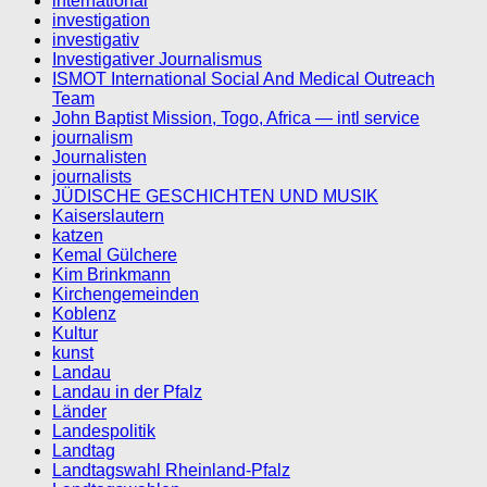
international
investigation
investigativ
Investigativer Journalismus
ISMOT International Social And Medical Outreach
Team
John Baptist Mission, Togo, Africa — intl service
journalism
Journalisten
journalists
JÜDISCHE GESCHICHTEN UND MUSIK
Kaiserslautern
katzen
Kemal Gülchere
Kim Brinkmann
Kirchengemeinden
Koblenz
Kultur
kunst
Landau
Landau in der Pfalz
Länder
Landespolitik
Landtag
Landtagswahl Rheinland-Pfalz