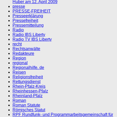
Huber am 12. April 2009
presse
PRESSE-FREIHEIT
Presseerklärung
Pressefreiheit
Pressemitteilung
Radio
Radio IBS Liberty
Radio TV IBS Liberty
recht
Rechtsanwälte
Redakteure
Region
regional
Regionalhilfe. de
Reisen
Religionsfreiheit
Rettungsdienst
Rhein-Pfalz-Kreis
Rheinhessen-Pfalz
Rheinland-Pfalz
Roman
Roman Statute
Römisches Statut
RPF Rundfunk- und Programmarbeitsgemeinschaft für