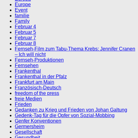
Europe
Event
familie
Family
Februar 4
Februar 5
Februar 7
Februar 8
Fernseh-Film zum Tabu-Thema Krebs: Jennifer Cranen
– Ich will nicht
Fernseh-Produktionen
Fernsehen
Frankenthal
Frankenthal in der Pfalz
Frankfurt am Main
Französisch-Deutsch
freedom of the press
freie Medien
Frieden
Gedanken zu Krieg und Frieden von Johan Galtung
Gedenk-Tag für die Opfer von Sozial-Mobbing
Genfer Konventionen
Germersheim
Gesellschaft
Gesundheit