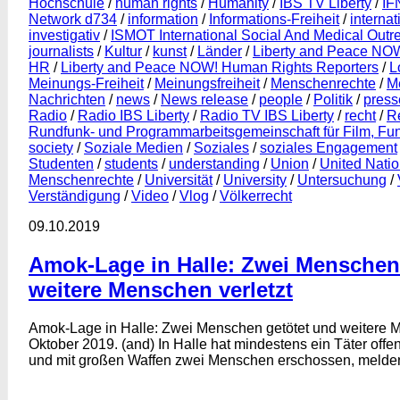
Hochschule
/
human rights
/
Humanity
/
IBS TV Liberty
/
IF
Network d734
/
information
/
Informations-Freiheit
/
internat
investigativ
/
ISMOT International Social And Medical Out
journalists
/
Kultur
/
kunst
/
Länder
/
Liberty and Peace NO
HR
/
Liberty and Peace NOW! Human Rights Reporters
/
L
Meinungs-Freiheit
/
Meinungsfreiheit
/
Menschenrechte
/
M
Nachrichten
/
news
/
News release
/
people
/
Politik
/
press
Radio
/
Radio IBS Liberty
/
Radio TV IBS Liberty
/
recht
/
R
Rundfunk- und Programmarbeitsgemeinschaft für Film, Fu
society
/
Soziale Medien
/
Soziales
/
soziales Engagement
Studenten
/
students
/
understanding
/
Union
/
United Nati
Menschenrechte
/
Universität
/
University
/
Untersuchung
/
Verständigung
/
Video
/
Vlog
/
Völkerrecht
09.10.2019
Amok-Lage in Halle: Zwei Menschen
weitere Menschen verletzt
Amok-Lage in Halle: Zwei Menschen getötet und weitere Me
Oktober 2019. (and) In Halle hat mindestens ein Täter offen
und mit großen Waffen zwei Menschen erschossen, melden