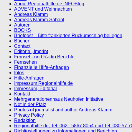
About Regionalhilfe.de INFOBlog
ADVENT und Weihnachten
Andreas Klamm
Andreas Klamm-Sabaot
Autoren
BOOKS
Briefpost – Bitte frankierten Rückumschlag beilegen
Bücher
Contact
Editorial, Imprint
Fernseh- und Radio Berichte
Fernsehen
Finanzielle Hilfe-Anfragen
fotos
Hilfe-Anfragen
Impressum Regionalhilfe.de
Impressum, Editorial
Kontakt
Mehrgenerationenhaus Neuhofen Initiative
Not in der Pfalz
Photos of journalist and author Andreas Klamm
Privacy Policy
Redaktion
Regionalhilfe.de, Tel. 0621 5867 8054 und Tel. 030 57 
Richtigstellungen zu Informationen und Berichten