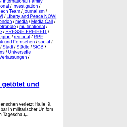
N International Family
ional
/
investigation
/
reach Team
/
journalism
/
W!
/
Liberty and Peace NOW!
ondon
/
media
/
Media Call
/
etropole
/
multinational
/
e
/
PRESSE-FREIHEIT
/
egion
/
regional
/
RPF
nk und Fernsehen
/
social
/
/
Stadt
/
Städte
/
StGB
/
ons
/
Universelle
Verfassungen
/
 getötet und
nschen verletzt Halle. 9.
bar in militärischer Unifom
 Tageschau,...