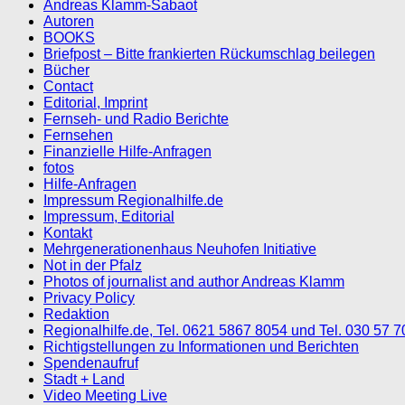
Andreas Klamm-Sabaot
Autoren
BOOKS
Briefpost – Bitte frankierten Rückumschlag beilegen
Bücher
Contact
Editorial, Imprint
Fernseh- und Radio Berichte
Fernsehen
Finanzielle Hilfe-Anfragen
fotos
Hilfe-Anfragen
Impressum Regionalhilfe.de
Impressum, Editorial
Kontakt
Mehrgenerationenhaus Neuhofen Initiative
Not in der Pfalz
Photos of journalist and author Andreas Klamm
Privacy Policy
Redaktion
Regionalhilfe.de, Tel. 0621 5867 8054 und Tel. 030 57 
Richtigstellungen zu Informationen und Berichten
Spendenaufruf
Stadt + Land
Video Meeting Live