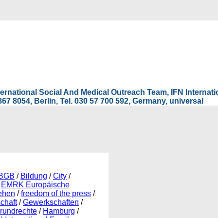
International Social And Medical Outreach Team, IFN Interna
67 8054, Berlin, Tel. 030 57 700 592, Germany, universal
BGB
/
Bildung
/
City
/
/
EMRK Europäische
ehen
/
freedom of the press
/
chaft
/
Gewerkschaften
/
rundrechte
/
Hamburg
/