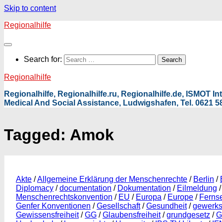
Skip to content
Regionalhilfe
Search for:
Regionalhilfe
Regionalhilfe, Regionalhilfe.ru, Regionalhilfe.de, ISMOT 
Medical And Social Assistance, Ludwigshafen, Tel. 0621 58
Tagged:
Amok
Akte
/
Allgemeine Erklärung der Menschenrechte
/
Berlin
/
Diplomacy
/
documentation
/
Dokumentation
/
Eilmeldung
Menschenrechtskonvention
/
EU
/
Europa
/
Europe
/
Ferns
Genfer Konventionen
/
Gesellschaft
/
Gesundheit
/
gewerks
Gewissensfreiheit
/
GG
/
Glaubensfreiheit
/
grundgesetz
/
G