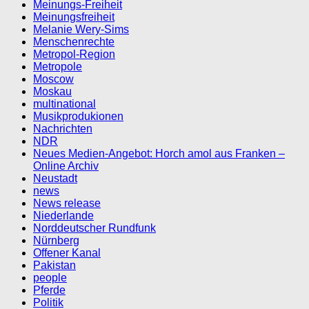
Meinungs-Freiheit
Meinungsfreiheit
Melanie Wery-Sims
Menschenrechte
Metropol-Region
Metropole
Moscow
Moskau
multinational
Musikprodukionen
Nachrichten
NDR
Neues Medien-Angebot: Horch amol aus Franken –
Online Archiv
Neustadt
news
News release
Niederlande
Norddeutscher Rundfunk
Nürnberg
Offener Kanal
Pakistan
people
Pferde
Politik