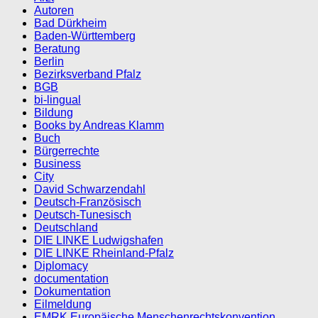
Autoren
Bad Dürkheim
Baden-Württemberg
Beratung
Berlin
Bezirksverband Pfalz
BGB
bi-lingual
Bildung
Books by Andreas Klamm
Buch
Bürgerrechte
Business
City
David Schwarzendahl
Deutsch-Französisch
Deutsch-Tunesisch
Deutschland
DIE LINKE Ludwigshafen
DIE LINKE Rheinland-Pfalz
Diplomacy
documentation
Dokumentation
Eilmeldung
EMRK Europäische Menschenrechtskonvention