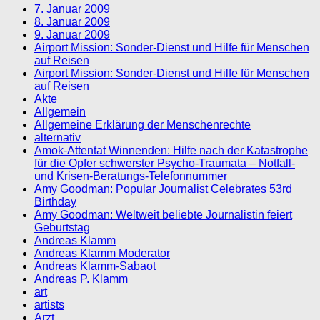
7. Januar 2009
8. Januar 2009
9. Januar 2009
Airport Mission: Sonder-Dienst und Hilfe für Menschen
auf Reisen
Airport Mission: Sonder-Dienst und Hilfe für Menschen
auf Reisen
Akte
Allgemein
Allgemeine Erklärung der Menschenrechte
alternativ
Amok-Attentat Winnenden: Hilfe nach der Katastrophe
für die Opfer schwerster Psycho-Traumata – Notfall-
und Krisen-Beratungs-Telefonnummer
Amy Goodman: Popular Journalist Celebrates 53rd
Birthday
Amy Goodman: Weltweit beliebte Journalistin feiert
Geburtstag
Andreas Klamm
Andreas Klamm Moderator
Andreas Klamm-Sabaot
Andreas P. Klamm
art
artists
Arzt