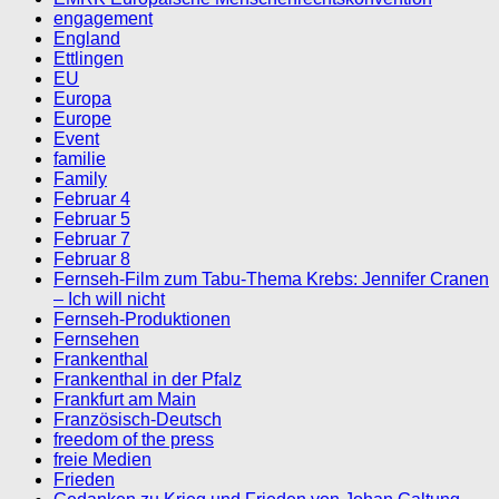
engagement
England
Ettlingen
EU
Europa
Europe
Event
familie
Family
Februar 4
Februar 5
Februar 7
Februar 8
Fernseh-Film zum Tabu-Thema Krebs: Jennifer Cranen
– Ich will nicht
Fernseh-Produktionen
Fernsehen
Frankenthal
Frankenthal in der Pfalz
Frankfurt am Main
Französisch-Deutsch
freedom of the press
freie Medien
Frieden