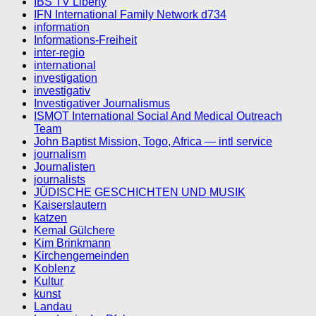
IBS TV Liberty
IFN International Family Network d734
information
Informations-Freiheit
inter-regio
international
investigation
investigativ
Investigativer Journalismus
ISMOT International Social And Medical Outreach
Team
John Baptist Mission, Togo, Africa — intl service
journalism
Journalisten
journalists
JÜDISCHE GESCHICHTEN UND MUSIK
Kaiserslautern
katzen
Kemal Gülchere
Kim Brinkmann
Kirchengemeinden
Koblenz
Kultur
kunst
Landau