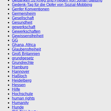
Gedanken zu Krieg und Frieden von Johan Galtung
Gedenk-Tag für die Opfer von Sozial-Mobbing
Genfer Konventionen
Germersheim
Gesellschaft
Gesundheit
gewerkschaft
Gewerkschaften
Gewissensfreiheit
GG
Ghana, Africa
Glaubensfreiheit
Groß Britannien
grundgesetz
Grundrechte
Hamburg
Hannover
Haßloch
Heidelberg
Hessen
Hilfe
Hochschule
human rights
Humanity
Hunde