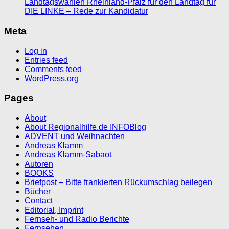
Landtagswahlen Rheinland-Pfalz für den Landtag für
DIE LINKE – Rede zur Kandidatur
Meta
Log in
Entries feed
Comments feed
WordPress.org
Pages
About
About Regionalhilfe.de INFOBlog
ADVENT und Weihnachten
Andreas Klamm
Andreas Klamm-Sabaot
Autoren
BOOKS
Briefpost – Bitte frankierten Rückumschlag beilegen
Bücher
Contact
Editorial, Imprint
Fernseh- und Radio Berichte
Fernsehen