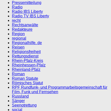
Pressemitteilung
Radio
Radio IBS Liberty
Radio TV IBS Liberty
recht
Rechtsanwälte
Redakteure
Region
regional
Regionalhilfe. de
Reisen
Religionsfreiheit
Rettungsdienst
Rhein-Pfalz-Kreis
Rheinhessen-Pfalz
Rheinland-Pfalz
Roman
Roman Statute
Römisches Statut
RPF Rundfunk- und Programmarbeitsgemeinschaft für
Film, Funk und Fernsehen
Russland
Sänger
Seenotrettung
social