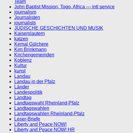
Team
John Baptist Mission, Togo, Africa — intl service
journalism
Journalisten
journalists
JÜDISCHE GESCHICHTEN UND MUSIK
Kaiserslautern
katzen
Kemal Gülchere
Kim Brinkmann
Kirchengemeinden
Koblenz
Kultur
kunst
Landau
Landau in der Pfalz
Länder
Landespolitik
Landtag
Landtagswahl Rheinland-Pfalz
Landtagswahlen
Landtagswahlen Rheinland-Pfalz
Leser-Briefe
Liberty and Peace NOW!
Liberty and Peace NOW! HR