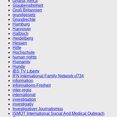
Ghana, Africa
Glaubensfreiheit
Groß Britannien
grundgesetz
Grundrechte
Hamburg
Hannover
Haßloch
Heidelberg
Hessen
Hilfe
Hochschule
human rights
Humanity
Hunde
IBS TV Liberty
IFN International Family Network d734
information
Informations-Freiheit
inter-regio
international
investigation
investigativ
Investigativer Journalismus
ISMOT International Social And Medical Outreach