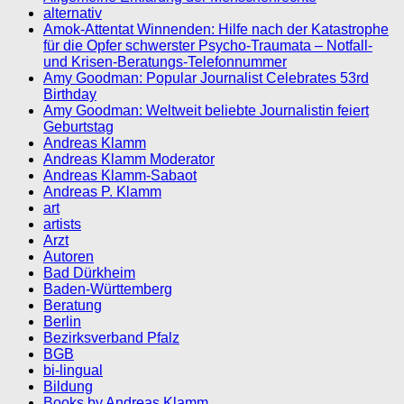
alternativ
Amok-Attentat Winnenden: Hilfe nach der Katastrophe
für die Opfer schwerster Psycho-Traumata – Notfall-
und Krisen-Beratungs-Telefonnummer
Amy Goodman: Popular Journalist Celebrates 53rd
Birthday
Amy Goodman: Weltweit beliebte Journalistin feiert
Geburtstag
Andreas Klamm
Andreas Klamm Moderator
Andreas Klamm-Sabaot
Andreas P. Klamm
art
artists
Arzt
Autoren
Bad Dürkheim
Baden-Württemberg
Beratung
Berlin
Bezirksverband Pfalz
BGB
bi-lingual
Bildung
Books by Andreas Klamm