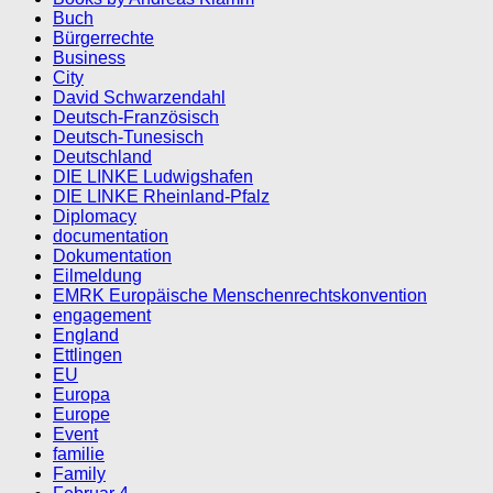
Buch
Bürgerrechte
Business
City
David Schwarzendahl
Deutsch-Französisch
Deutsch-Tunesisch
Deutschland
DIE LINKE Ludwigshafen
DIE LINKE Rheinland-Pfalz
Diplomacy
documentation
Dokumentation
Eilmeldung
EMRK Europäische Menschenrechtskonvention
engagement
England
Ettlingen
EU
Europa
Europe
Event
familie
Family