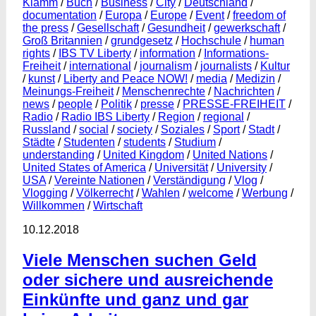
Klamm
/
Buch
/
Business
/
City
/
Deutschland
/
documentation
/
Europa
/
Europe
/
Event
/
freedom of
the press
/
Gesellschaft
/
Gesundheit
/
gewerkschaft
/
Groß Britannien
/
grundgesetz
/
Hochschule
/
human
rights
/
IBS TV Liberty
/
information
/
Informations-
Freiheit
/
international
/
journalism
/
journalists
/
Kultur
/
kunst
/
Liberty and Peace NOW!
/
media
/
Medizin
/
Meinungs-Freiheit
/
Menschenrechte
/
Nachrichten
/
news
/
people
/
Politik
/
presse
/
PRESSE-FREIHEIT
/
Radio
/
Radio IBS Liberty
/
Region
/
regional
/
Russland
/
social
/
society
/
Soziales
/
Sport
/
Stadt
/
Städte
/
Studenten
/
students
/
Studium
/
understanding
/
United Kingdom
/
United Nations
/
United States of America
/
Universität
/
University
/
USA
/
Vereinte Nationen
/
Verständigung
/
Vlog
/
Vlogging
/
Völkerrecht
/
Wahlen
/
welcome
/
Werbung
/
Willkommen
/
Wirtschaft
10.12.2018
Viele Menschen suchen Geld
oder sichere und ausreichende
Einkünfte und ganz und gar