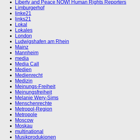
Liberty and Peace NOW! Human Rights Reporters
Limburgerhof
linke21
links21
Lokal
Lokales
London
Ludwigshafen am Rhein
Mainz
Mannheim
media
Media Call
Medien
Medienrecht
Medizin
Meinungs-Freiheit
Meinungsfreiheit
Melanie Wery-Sims
Menschenrechte
Metropol-Region
Metropole
Moscow
Moskau
multinational
Musikprodukionen