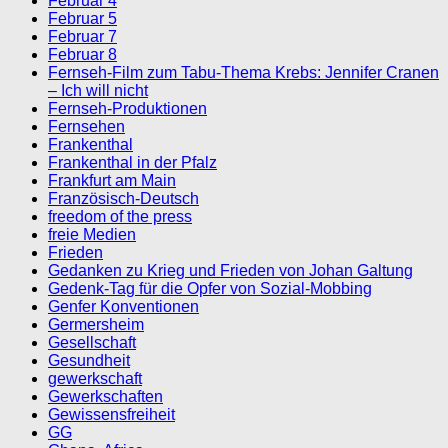
Februar 4
Februar 5
Februar 7
Februar 8
Fernseh-Film zum Tabu-Thema Krebs: Jennifer Cranen
– Ich will nicht
Fernseh-Produktionen
Fernsehen
Frankenthal
Frankenthal in der Pfalz
Frankfurt am Main
Französisch-Deutsch
freedom of the press
freie Medien
Frieden
Gedanken zu Krieg und Frieden von Johan Galtung
Gedenk-Tag für die Opfer von Sozial-Mobbing
Genfer Konventionen
Germersheim
Gesellschaft
Gesundheit
gewerkschaft
Gewerkschaften
Gewissensfreiheit
GG