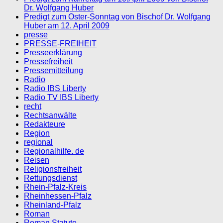
Dr. Wolfgang Huber
Predigt zum Oster-Sonntag von Bischof Dr. Wolfgang
Huber am 12. April 2009
presse
PRESSE-FREIHEIT
Presseerklärung
Pressefreiheit
Pressemitteilung
Radio
Radio IBS Liberty
Radio TV IBS Liberty
recht
Rechtsanwälte
Redakteure
Region
regional
Regionalhilfe. de
Reisen
Religionsfreiheit
Rettungsdienst
Rhein-Pfalz-Kreis
Rheinhessen-Pfalz
Rheinland-Pfalz
Roman
Roman Statute