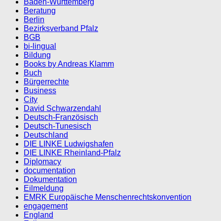
Baden-Württemberg
Beratung
Berlin
Bezirksverband Pfalz
BGB
bi-lingual
Bildung
Books by Andreas Klamm
Buch
Bürgerrechte
Business
City
David Schwarzendahl
Deutsch-Französisch
Deutsch-Tunesisch
Deutschland
DIE LINKE Ludwigshafen
DIE LINKE Rheinland-Pfalz
Diplomacy
documentation
Dokumentation
Eilmeldung
EMRK Europäische Menschenrechtskonvention
engagement
England