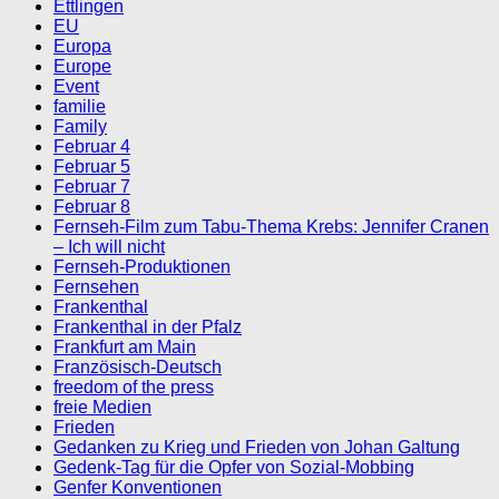
Ettlingen
EU
Europa
Europe
Event
familie
Family
Februar 4
Februar 5
Februar 7
Februar 8
Fernseh-Film zum Tabu-Thema Krebs: Jennifer Cranen
– Ich will nicht
Fernseh-Produktionen
Fernsehen
Frankenthal
Frankenthal in der Pfalz
Frankfurt am Main
Französisch-Deutsch
freedom of the press
freie Medien
Frieden
Gedanken zu Krieg und Frieden von Johan Galtung
Gedenk-Tag für die Opfer von Sozial-Mobbing
Genfer Konventionen