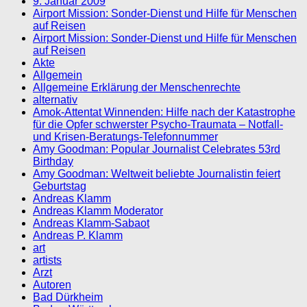
9. Januar 2009
Airport Mission: Sonder-Dienst und Hilfe für Menschen
auf Reisen
Airport Mission: Sonder-Dienst und Hilfe für Menschen
auf Reisen
Akte
Allgemein
Allgemeine Erklärung der Menschenrechte
alternativ
Amok-Attentat Winnenden: Hilfe nach der Katastrophe
für die Opfer schwerster Psycho-Traumata – Notfall-
und Krisen-Beratungs-Telefonnummer
Amy Goodman: Popular Journalist Celebrates 53rd
Birthday
Amy Goodman: Weltweit beliebte Journalistin feiert
Geburtstag
Andreas Klamm
Andreas Klamm Moderator
Andreas Klamm-Sabaot
Andreas P. Klamm
art
artists
Arzt
Autoren
Bad Dürkheim