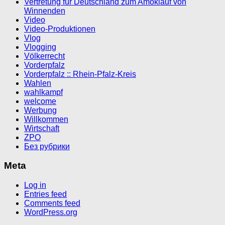
Vertretung für Deutschland zum Amoklauf von
Winnenden
Video
Video-Produktionen
Vlog
Vlogging
Völkerrecht
Vorderpfalz
Vorderpfalz :: Rhein-Pfalz-Kreis
Wahlen
wahlkampf
welcome
Werbung
Willkommen
Wirtschaft
ZPO
Без рубрики
Meta
Log in
Entries feed
Comments feed
WordPress.org