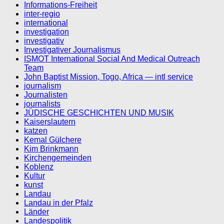
Informations-Freiheit
inter-regio
international
investigation
investigativ
Investigativer Journalismus
ISMOT International Social And Medical Outreach
Team
John Baptist Mission, Togo, Africa — intl service
journalism
Journalisten
journalists
JÜDISCHE GESCHICHTEN UND MUSIK
Kaiserslautern
katzen
Kemal Gülchere
Kim Brinkmann
Kirchengemeinden
Koblenz
Kultur
kunst
Landau
Landau in der Pfalz
Länder
Landespolitik