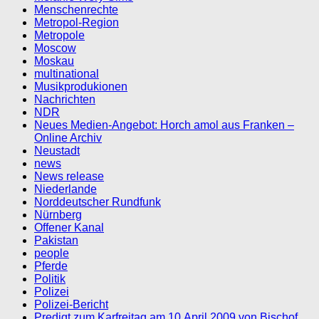
Menschenrechte
Metropol-Region
Metropole
Moscow
Moskau
multinational
Musikprodukionen
Nachrichten
NDR
Neues Medien-Angebot: Horch amol aus Franken –
Online Archiv
Neustadt
news
News release
Niederlande
Norddeutscher Rundfunk
Nürnberg
Offener Kanal
Pakistan
people
Pferde
Politik
Polizei
Polizei-Bericht
Predigt zum Karfreitag am 10.April 2009 von Bischof