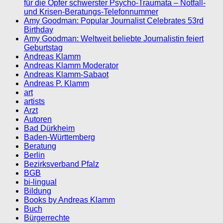
für die Opfer schwerster Psycho-Traumata – Notfall-
und Krisen-Beratungs-Telefonnummer
Amy Goodman: Popular Journalist Celebrates 53rd
Birthday
Amy Goodman: Weltweit beliebte Journalistin feiert
Geburtstag
Andreas Klamm
Andreas Klamm Moderator
Andreas Klamm-Sabaot
Andreas P. Klamm
art
artists
Arzt
Autoren
Bad Dürkheim
Baden-Württemberg
Beratung
Berlin
Bezirksverband Pfalz
BGB
bi-lingual
Bildung
Books by Andreas Klamm
Buch
Bürgerrechte