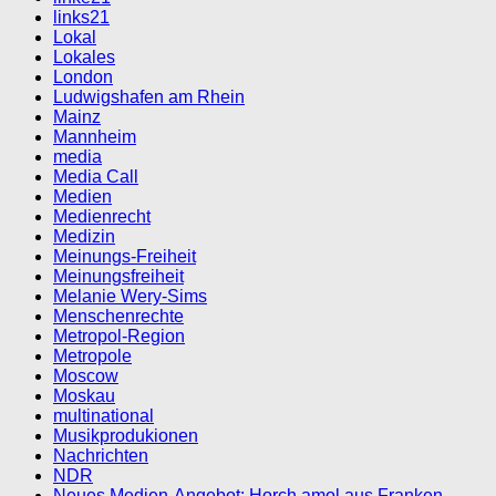
links21
Lokal
Lokales
London
Ludwigshafen am Rhein
Mainz
Mannheim
media
Media Call
Medien
Medienrecht
Medizin
Meinungs-Freiheit
Meinungsfreiheit
Melanie Wery-Sims
Menschenrechte
Metropol-Region
Metropole
Moscow
Moskau
multinational
Musikprodukionen
Nachrichten
NDR
Neues Medien-Angebot: Horch amol aus Franken –