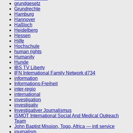
grundgesetz
Grundrechte
Hamburg
Hannover
Haßloch
Heidelberg
Hessen
Hilfe
Hochschule
human rights
Humanity
Hunde
IBS TV Liberty
IFN International Family Network d734
information
Informations-Freiheit
inter-regio
international
investigation
investigativ
Investigativer Journalismus
ISMOT International Social And Medical Outreach
Team
John Baptist Mission, Togo, Africa — intl service
journalism