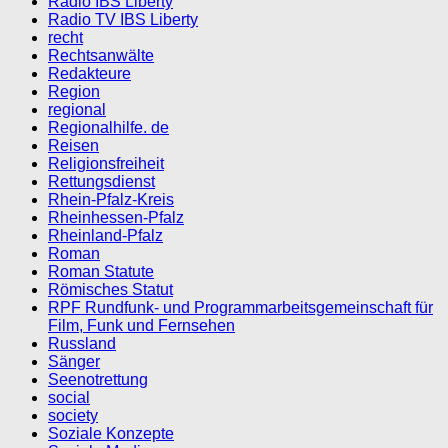
Radio IBS Liberty
Radio TV IBS Liberty
recht
Rechtsanwälte
Redakteure
Region
regional
Regionalhilfe. de
Reisen
Religionsfreiheit
Rettungsdienst
Rhein-Pfalz-Kreis
Rheinhessen-Pfalz
Rheinland-Pfalz
Roman
Roman Statute
Römisches Statut
RPF Rundfunk- und Programmarbeitsgemeinschaft für
Film, Funk und Fernsehen
Russland
Sänger
Seenotrettung
social
society
Soziale Konzepte