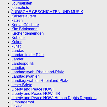
Journalisten
journalists
JÜDISCHE GESCHICHTEN UND MUSIK
Kaiserslautern
katzen
Kemal Gülchere
Kim Brinkmann
Kirchengemeinden
Koblenz
Kultur
kunst
Landau
Landau in der Pfalz
Länder
Landespolitik
Landtag
Landtagswahl Rheinland-Pfalz
Landtagswahlen
Landtagswahlen Rheinland-Pfalz
Leser-Briefe
Liberty and Peace NOW!
Liberty and Peace NOW! HR
Liberty and Peace NOW! Human Rights Reporters
Limburgerhof
linke21