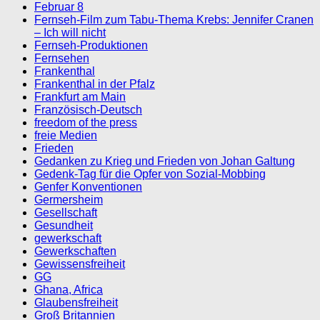
Februar 8
Fernseh-Film zum Tabu-Thema Krebs: Jennifer Cranen
– Ich will nicht
Fernseh-Produktionen
Fernsehen
Frankenthal
Frankenthal in der Pfalz
Frankfurt am Main
Französisch-Deutsch
freedom of the press
freie Medien
Frieden
Gedanken zu Krieg und Frieden von Johan Galtung
Gedenk-Tag für die Opfer von Sozial-Mobbing
Genfer Konventionen
Germersheim
Gesellschaft
Gesundheit
gewerkschaft
Gewerkschaften
Gewissensfreiheit
GG
Ghana, Africa
Glaubensfreiheit
Groß Britannien