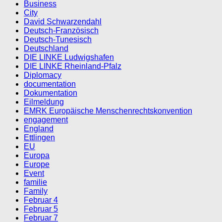
Business
City
David Schwarzendahl
Deutsch-Französisch
Deutsch-Tunesisch
Deutschland
DIE LINKE Ludwigshafen
DIE LINKE Rheinland-Pfalz
Diplomacy
documentation
Dokumentation
Eilmeldung
EMRK Europäische Menschenrechtskonvention
engagement
England
Ettlingen
EU
Europa
Europe
Event
familie
Family
Februar 4
Februar 5
Februar 7