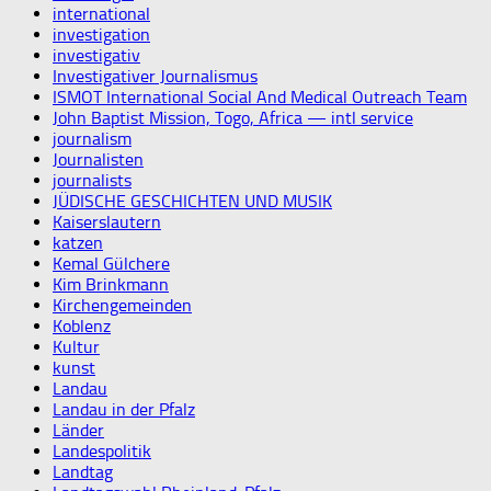
international
investigation
investigativ
Investigativer Journalismus
ISMOT International Social And Medical Outreach Team
John Baptist Mission, Togo, Africa — intl service
journalism
Journalisten
journalists
JÜDISCHE GESCHICHTEN UND MUSIK
Kaiserslautern
katzen
Kemal Gülchere
Kim Brinkmann
Kirchengemeinden
Koblenz
Kultur
kunst
Landau
Landau in der Pfalz
Länder
Landespolitik
Landtag