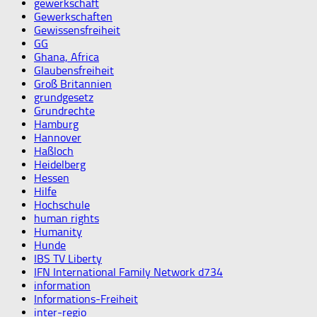
gewerkschaft
Gewerkschaften
Gewissensfreiheit
GG
Ghana, Africa
Glaubensfreiheit
Groß Britannien
grundgesetz
Grundrechte
Hamburg
Hannover
Haßloch
Heidelberg
Hessen
Hilfe
Hochschule
human rights
Humanity
Hunde
IBS TV Liberty
IFN International Family Network d734
information
Informations-Freiheit
inter-regio