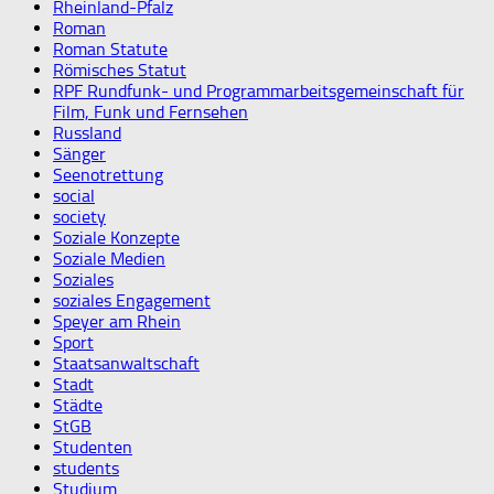
Rheinland-Pfalz
Roman
Roman Statute
Römisches Statut
RPF Rundfunk- und Programmarbeitsgemeinschaft für
Film, Funk und Fernsehen
Russland
Sänger
Seenotrettung
social
society
Soziale Konzepte
Soziale Medien
Soziales
soziales Engagement
Speyer am Rhein
Sport
Staatsanwaltschaft
Stadt
Städte
StGB
Studenten
students
Studium