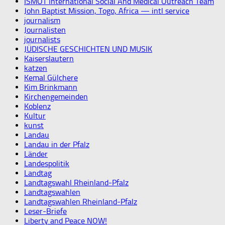
ISMOT International Social And Medical Outreach Team
John Baptist Mission, Togo, Africa — intl service
journalism
Journalisten
journalists
JÜDISCHE GESCHICHTEN UND MUSIK
Kaiserslautern
katzen
Kemal Gülchere
Kim Brinkmann
Kirchengemeinden
Koblenz
Kultur
kunst
Landau
Landau in der Pfalz
Länder
Landespolitik
Landtag
Landtagswahl Rheinland-Pfalz
Landtagswahlen
Landtagswahlen Rheinland-Pfalz
Leser-Briefe
Liberty and Peace NOW!