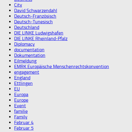
City
David Schwarzendahl
Deutsch-Französisch
Deutsch-Tunesisch
Deutschland
DIE LINKE Ludwigshafen
DIE LINKE Rheinland-Pfalz
Diplomacy
documentation
Dokumentation
Eilmeldung
EMRK Europäische Menschenrechtskonvention
engagement
England
Ettlingen
EU
Europa
Europe
Event
familie
Family
Februar 4
Februar 5