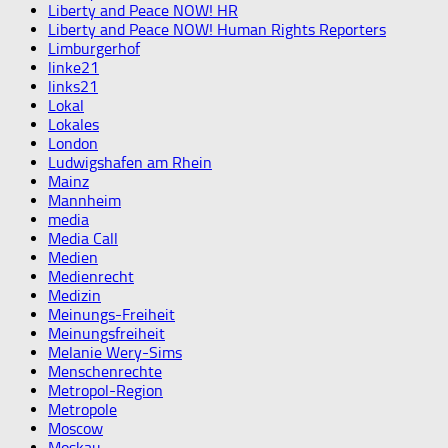
Liberty and Peace NOW! HR
Liberty and Peace NOW! Human Rights Reporters
Limburgerhof
linke21
links21
Lokal
Lokales
London
Ludwigshafen am Rhein
Mainz
Mannheim
media
Media Call
Medien
Medienrecht
Medizin
Meinungs-Freiheit
Meinungsfreiheit
Melanie Wery-Sims
Menschenrechte
Metropol-Region
Metropole
Moscow
Moskau