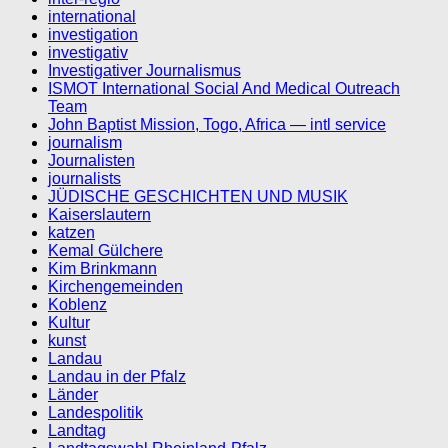
international
investigation
investigativ
Investigativer Journalismus
ISMOT International Social And Medical Outreach
Team
John Baptist Mission, Togo, Africa — intl service
journalism
Journalisten
journalists
JÜDISCHE GESCHICHTEN UND MUSIK
Kaiserslautern
katzen
Kemal Gülchere
Kim Brinkmann
Kirchengemeinden
Koblenz
Kultur
kunst
Landau
Landau in der Pfalz
Länder
Landespolitik
Landtag