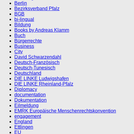
Berlin
Bezirksverband Pfalz
BGB
bi-lingual
Bildung
Books by Andreas Klamm
Buch
Bürgerrechte
Business
City
David Schwarzendahl
Deutsch-Französisch
Deutsch-Tunesisch
Deutschland
DIE LINKE Ludwigshafen
DIE LINKE Rheinland-Pfalz
Diplomacy
documentation
Dokumentation
Eilmeldung
EMRK Europäische Menschenrechtskonvention
engagement
England
Ettlingen
EU