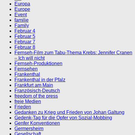
Europa
Europe
Event
familie
Family
Februar 4
Februar 5
Februar 7
Februar 8
Fernseh-Film zum Tabu-Thema Krebs: Jennifer Cranen
– Ich will nicht
Fernseh-Produktionen
Fernsehen
Frankenthal
Frankenthal in der Pfalz
Frankfurt am Main
Französisch-Deutsch
freedom of the press
freie Medien
Frieden
Gedanken zu Krieg und Frieden von Johan Galtung
Gedenk-Tag für die Opfer von Sozial-Mobbing
Genfer Konventionen
Germersheim
Gesellschaft