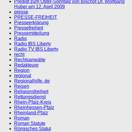
Predigt zum Oster-Sonntag von Bischof Dr. Wolfgang
Huber am 12. April 2009
presse
PRESSE-FREIHEIT
Presseerklärung
Pressefreiheit
Pressemitteilung
Radio
Radio IBS Liberty
Radio TV IBS Liberty
recht
Rechtsanwälte
Redakteure
Region
regional
Regionalhilfe. de
Reisen
Religionsfreiheit
Rettungsdienst
Rhein-Pfalz-Kreis
Rheinhessen-Pfalz
Rheinland-Pfalz
Roman
Roman Statute
Römisches Statut