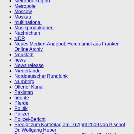
Metropol-Region
Metropole
Moscow
Moskau
multinational
Musikprodukionen
Nachrichten
NDR
Neues Medien-Angebot: Horch amol aus Franken –
Online Archiv
Neustadt
news
News release
Niederlande
Norddeutscher Rundfunk
Nürnberg
Offener Kanal
Pakistan
people
Pferde
Politik
Polizei
Polizei-Bericht
Predigt zum Karfreitag am 10.April 2009 von Bischof
Dr. Wolfgang Huber