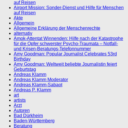
auf Reisen
Airport Mission: Sonder-Dienst und Hilfe für Menschen
auf Reisen
Akte
Allgemein
Allgemeine Erklärung der Menschenrechte
alternativ
Amok-Attentat Winnenden: Hilfe nach der Katastrophe
für die Opfer schwerster Psycho-Traumata – Notfall-
und Krisen-Beratungs-Telefonnummer
Amy Goodman: Popular Journalist Celebrates 53rd
Birthday
Amy Goodman: Weltweit beliebte Journalistin feiert
Geburtstag
Andreas Klamm
Andreas Klamm Moderator
Andreas Klamm-Sabaot
Andreas P. Klamm
art
artists
Arzt
Autoren
Bad Dürkheim
Baden-Württemberg
Beratung