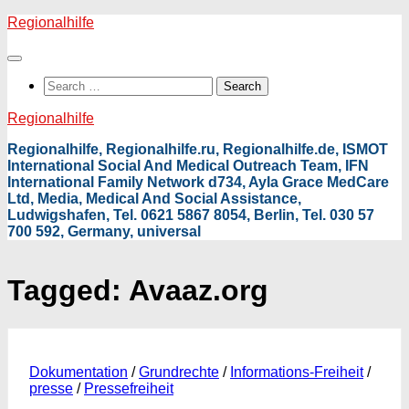
Skip
Regionalhilfe
to
content
Search
for:
Regionalhilfe
Regionalhilfe, Regionalhilfe.ru, Regionalhilfe.de, ISMOT
International Social And Medical Outreach Team, IFN
International Family Network d734, Ayla Grace MedCare
Ltd, Media, Medical And Social Assistance,
Ludwigshafen, Tel. 0621 5867 8054, Berlin, Tel. 030 57
700 592, Germany, universal
Tagged:
Avaaz.org
Dokumentation
/
Grundrechte
/
Informations-Freiheit
/
presse
/
Pressefreiheit