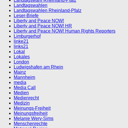
Landtagswahl Rheinland-Pfalz
Landtagswahlen
Landtagswahlen Rheinland-Pfalz
Leser-Briefe
Liberty and Peace NOW!
Liberty and Peace NOW! HR
Liberty and Peace NOW! Human Rights Reporters
Limburgerhof
linke21
links21
Lokal
Lokales
London
Ludwigshafen am Rhein
Mainz
Mannheim
media
Media Call
Medien
Medienrecht
Medizin
Meinungs-Freiheit
Meinungsfreiheit
Melanie Wery-Sims
Menschenrechte