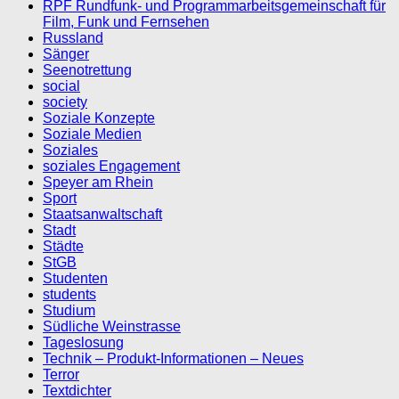
RPF Rundfunk- und Programmarbeitsgemeinschaft für
Film, Funk und Fernsehen
Russland
Sänger
Seenotrettung
social
society
Soziale Konzepte
Soziale Medien
Soziales
soziales Engagement
Speyer am Rhein
Sport
Staatsanwaltschaft
Stadt
Städte
StGB
Studenten
students
Studium
Südliche Weinstrasse
Tageslosung
Technik – Produkt-Informationen – Neues
Terror
Textdichter