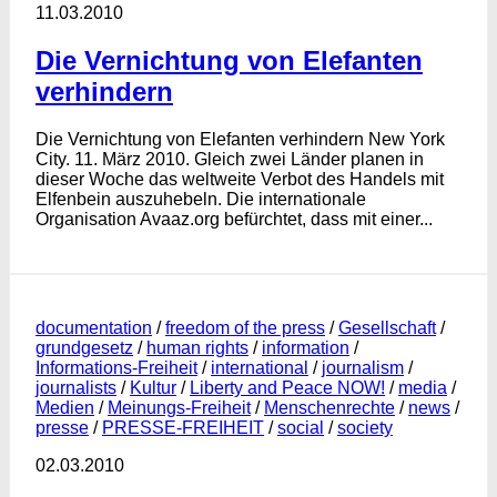
11.03.2010
Die Vernichtung von Elefanten
verhindern
Die Vernichtung von Elefanten verhindern New York
City. 11. März 2010. Gleich zwei Länder planen in
dieser Woche das weltweite Verbot des Handels mit
Elfenbein auszuhebeln. Die internationale
Organisation Avaaz.org befürchtet, dass mit einer...
documentation
/
freedom of the press
/
Gesellschaft
/
grundgesetz
/
human rights
/
information
/
Informations-Freiheit
/
international
/
journalism
/
journalists
/
Kultur
/
Liberty and Peace NOW!
/
media
/
Medien
/
Meinungs-Freiheit
/
Menschenrechte
/
news
/
presse
/
PRESSE-FREIHEIT
/
social
/
society
02.03.2010