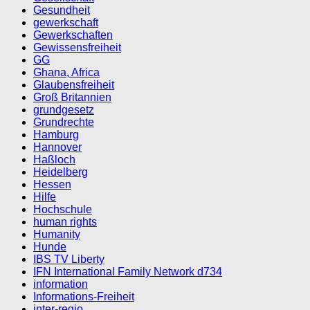
Gesundheit
gewerkschaft
Gewerkschaften
Gewissensfreiheit
GG
Ghana, Africa
Glaubensfreiheit
Groß Britannien
grundgesetz
Grundrechte
Hamburg
Hannover
Haßloch
Heidelberg
Hessen
Hilfe
Hochschule
human rights
Humanity
Hunde
IBS TV Liberty
IFN International Family Network d734
information
Informations-Freiheit
inter-regio