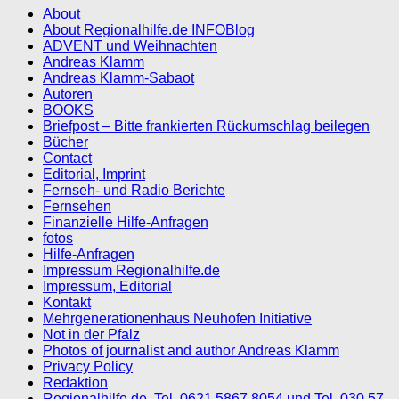
About
About Regionalhilfe.de INFOBlog
ADVENT und Weihnachten
Andreas Klamm
Andreas Klamm-Sabaot
Autoren
BOOKS
Briefpost – Bitte frankierten Rückumschlag beilegen
Bücher
Contact
Editorial, Imprint
Fernseh- und Radio Berichte
Fernsehen
Finanzielle Hilfe-Anfragen
fotos
Hilfe-Anfragen
Impressum Regionalhilfe.de
Impressum, Editorial
Kontakt
Mehrgenerationenhaus Neuhofen Initiative
Not in der Pfalz
Photos of journalist and author Andreas Klamm
Privacy Policy
Redaktion
Regionalhilfe.de, Tel. 0621 5867 8054 und Tel. 030 57