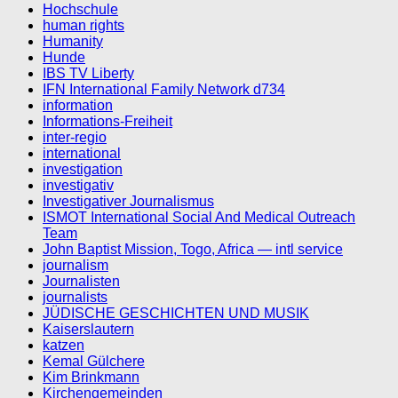
Hochschule
human rights
Humanity
Hunde
IBS TV Liberty
IFN International Family Network d734
information
Informations-Freiheit
inter-regio
international
investigation
investigativ
Investigativer Journalismus
ISMOT International Social And Medical Outreach
Team
John Baptist Mission, Togo, Africa — intl service
journalism
Journalisten
journalists
JÜDISCHE GESCHICHTEN UND MUSIK
Kaiserslautern
katzen
Kemal Gülchere
Kim Brinkmann
Kirchengemeinden