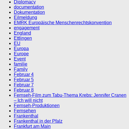
Diplomacy
documentation
Dokumentation
Eilmeldung
EMRK Europäische Menschenrechtskonvention
engagement
England
Ettlingen
EU
Europa
Europe
Event
familie
Family
Februar 4
Februar 5
Februar 7
Februar 8
Fernseh-Film zum Tabu-Thema Krebs: Jennifer Cranen
– Ich will nicht
Fernseh-Produktionen
Fernsehen
Frankenthal
Frankenthal in der Pfalz
Frankfurt am Main