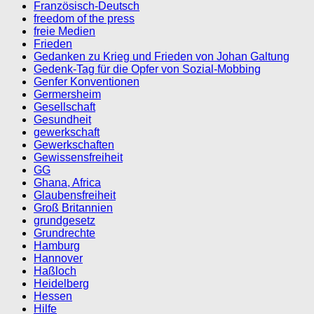
Französisch-Deutsch
freedom of the press
freie Medien
Frieden
Gedanken zu Krieg und Frieden von Johan Galtung
Gedenk-Tag für die Opfer von Sozial-Mobbing
Genfer Konventionen
Germersheim
Gesellschaft
Gesundheit
gewerkschaft
Gewerkschaften
Gewissensfreiheit
GG
Ghana, Africa
Glaubensfreiheit
Groß Britannien
grundgesetz
Grundrechte
Hamburg
Hannover
Haßloch
Heidelberg
Hessen
Hilfe