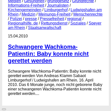
Medien
/
Gesundheit
/
grundgesetz
/
Grundrechte
/
Informations-Freiheit
/
Journalisten
/
Kirchengemeinden
/
Limburgerhof
/
Ludwigshafen am
Rhein
/
Medizin
/
Meinungs-Freiheit
/
Menschenrechte
/
Polizei
/
presse
/
Pressefreiheit
/
regional
/
Regionalhilfe. de
/
Rettungsdienst
/
Soziales
/
Speyer
am Rhein
/
Staatsanwaltschaft
15.04.2010
Schwangere Wachkoma-
Patientin: Baby konnte nicht
gerettet werden
Schwangere Wachkoma-Patientin: Baby konnte nicht
gerettet werden Von Andreas Klamm Sabaot
Limburgerhof / Ludwigshafen am Rhein. 16. April
2010. Das 6 Monate junge, noch nicht geborene Baby
einer schwangeren Wachkoma-Patientin konnte nicht
gerettet werden....