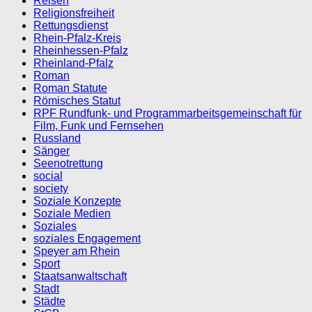
Reisen
Religionsfreiheit
Rettungsdienst
Rhein-Pfalz-Kreis
Rheinhessen-Pfalz
Rheinland-Pfalz
Roman
Roman Statute
Römisches Statut
RPF Rundfunk- und Programmarbeitsgemeinschaft für
Film, Funk und Fernsehen
Russland
Sänger
Seenotrettung
social
society
Soziale Konzepte
Soziale Medien
Soziales
soziales Engagement
Speyer am Rhein
Sport
Staatsanwaltschaft
Stadt
Städte