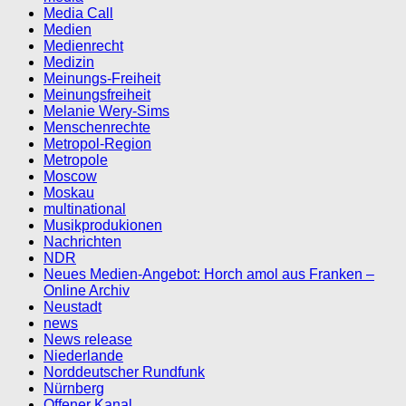
Media Call
Medien
Medienrecht
Medizin
Meinungs-Freiheit
Meinungsfreiheit
Melanie Wery-Sims
Menschenrechte
Metropol-Region
Metropole
Moscow
Moskau
multinational
Musikprodukionen
Nachrichten
NDR
Neues Medien-Angebot: Horch amol aus Franken –
Online Archiv
Neustadt
news
News release
Niederlande
Norddeutscher Rundfunk
Nürnberg
Offener Kanal