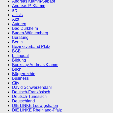
Andreas Klamm-Sabaot
Andreas P. Klamm
art
artists
Arzt
Autoren
Bad Dürkheim
Baden-Württemberg
Beratung
Berlin
Bezirksverband Pfalz
BGB
bi-lingual
Bildung
Books by Andreas Klamm
Buch
Bürgerrechte
Business
City
David Schwarzendahl
Deutsch-Französisch
Deutsch-Tunesisch
Deutschland
DIE LINKE Ludwigshafen
DIE LINKE Rheinland-Pfalz