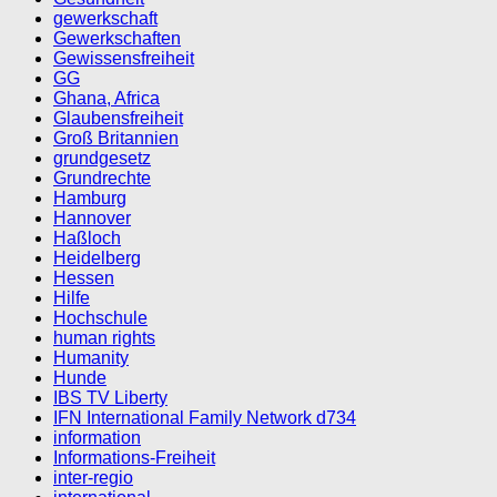
gewerkschaft
Gewerkschaften
Gewissensfreiheit
GG
Ghana, Africa
Glaubensfreiheit
Groß Britannien
grundgesetz
Grundrechte
Hamburg
Hannover
Haßloch
Heidelberg
Hessen
Hilfe
Hochschule
human rights
Humanity
Hunde
IBS TV Liberty
IFN International Family Network d734
information
Informations-Freiheit
inter-regio