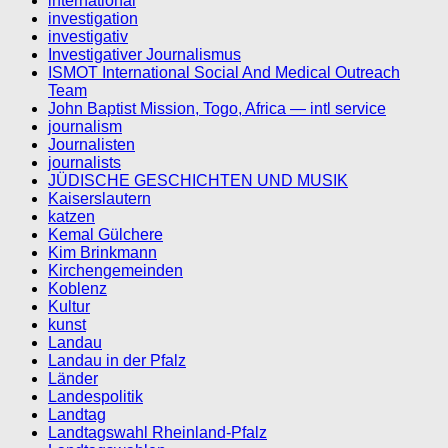
international
investigation
investigativ
Investigativer Journalismus
ISMOT International Social And Medical Outreach
Team
John Baptist Mission, Togo, Africa — intl service
journalism
Journalisten
journalists
JÜDISCHE GESCHICHTEN UND MUSIK
Kaiserslautern
katzen
Kemal Gülchere
Kim Brinkmann
Kirchengemeinden
Koblenz
Kultur
kunst
Landau
Landau in der Pfalz
Länder
Landespolitik
Landtag
Landtagswahl Rheinland-Pfalz