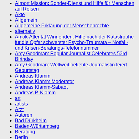
Airport Mission: Sonder-Dienst und Hilfe für Menschen
auf Reisen
Akte
Allgemein
Allgemeine Erklärung der Menschenrechte
alternativ
Amok-Attentat Winnenden: Hilfe nach der Katastrophe
für die Opfer schwerster Psycho-Traumata – Notfall-
und Krisen-Beratungs-Telefonnummer
Amy Goodman: Popular Journalist Celebrates 53rd
Birthday
Amy Goodman: Weltweit beliebte Journalistin feiert
Geburtstag
Andreas Klamm
Andreas Klamm Moderator
Andreas Klamm-Sabaot
Andreas P. Klamm
art
artists
Arzt
Autoren
Bad Dürkheim
Baden-Württemberg
Beratung
Berlin