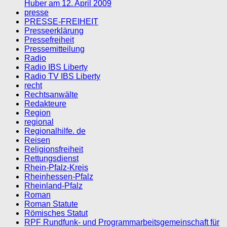
Huber am 12. April 2009
presse
PRESSE-FREIHEIT
Presseerklärung
Pressefreiheit
Pressemitteilung
Radio
Radio IBS Liberty
Radio TV IBS Liberty
recht
Rechtsanwälte
Redakteure
Region
regional
Regionalhilfe. de
Reisen
Religionsfreiheit
Rettungsdienst
Rhein-Pfalz-Kreis
Rheinhessen-Pfalz
Rheinland-Pfalz
Roman
Roman Statute
Römisches Statut
RPF Rundfunk- und Programmarbeitsgemeinschaft für