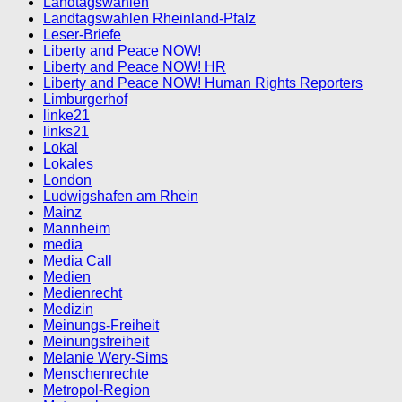
Landtagswahlen
Landtagswahlen Rheinland-Pfalz
Leser-Briefe
Liberty and Peace NOW!
Liberty and Peace NOW! HR
Liberty and Peace NOW! Human Rights Reporters
Limburgerhof
linke21
links21
Lokal
Lokales
London
Ludwigshafen am Rhein
Mainz
Mannheim
media
Media Call
Medien
Medienrecht
Medizin
Meinungs-Freiheit
Meinungsfreiheit
Melanie Wery-Sims
Menschenrechte
Metropol-Region