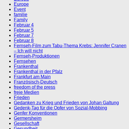
Europe
Event
familie
Family
Februar 4
Februar 5
Februar 7
Februar 8
Fernseh-Film zum Tabu-Thema Krebs: Jennifer Cranen
– Ich will nicht
Fernseh-Produktionen
Fernsehen
Frankenthal
Frankenthal in der Pfalz
Frankfurt am Main
Französisch-Deutsch
freedom of the press
freie Medien
Frieden
Gedanken zu Krieg und Frieden von Johan Galtung
Gedenk-Tag für die Opfer von Sozial-Mobbing
Genfer Konventionen
Germersheim
Gesellschaft
Gesundheit