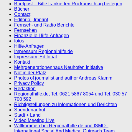
Briefpost – Bitte frankierten Rückumschlag beilegen
Bücher
Contact
Editorial, Imprint
Fernseh- und Radio Berichte
Fernsehen
Finanzielle Hilfe-Anfragen
fotos
Hilfe-Anfragen
Impressum Regionalhilfe.de
Impressum, Editorial
Kontakt
Mehrgenerationenhaus Neuhofen Initiative
Not in der Pfalz
Photos of journalist and author Andreas Klamm
Privacy Policy
Redaktion
Regionalhilfe.de, Tel. 0621 5867 8054 und Tel. 030 57
700 592
Richtigstellungen zu Informationen und Berichten
Spendenaufruf
Stadt + Land
Video Meeting Live
Willkommen bei Regionalhilfe.de und ISMOT
International Social And Medical Outreach Team