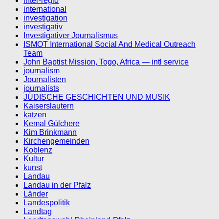
inter-regio
international
investigation
investigativ
Investigativer Journalismus
ISMOT International Social And Medical Outreach
Team
John Baptist Mission, Togo, Africa — intl service
journalism
Journalisten
journalists
JÜDISCHE GESCHICHTEN UND MUSIK
Kaiserslautern
katzen
Kemal Gülchere
Kim Brinkmann
Kirchengemeinden
Koblenz
Kultur
kunst
Landau
Landau in der Pfalz
Länder
Landespolitik
Landtag