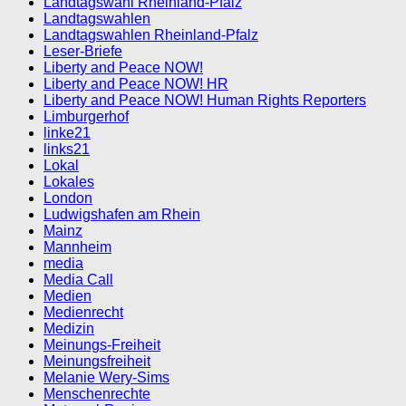
Landtagswahl Rheinland-Pfalz
Landtagswahlen
Landtagswahlen Rheinland-Pfalz
Leser-Briefe
Liberty and Peace NOW!
Liberty and Peace NOW! HR
Liberty and Peace NOW! Human Rights Reporters
Limburgerhof
linke21
links21
Lokal
Lokales
London
Ludwigshafen am Rhein
Mainz
Mannheim
media
Media Call
Medien
Medienrecht
Medizin
Meinungs-Freiheit
Meinungsfreiheit
Melanie Wery-Sims
Menschenrechte