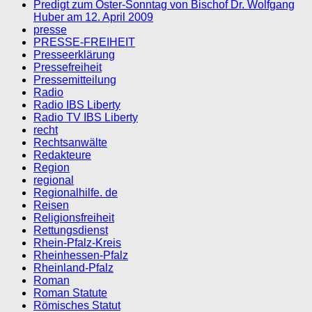
Predigt zum Oster-Sonntag von Bischof Dr. Wolfgang
Huber am 12. April 2009
presse
PRESSE-FREIHEIT
Presseerklärung
Pressefreiheit
Pressemitteilung
Radio
Radio IBS Liberty
Radio TV IBS Liberty
recht
Rechtsanwälte
Redakteure
Region
regional
Regionalhilfe. de
Reisen
Religionsfreiheit
Rettungsdienst
Rhein-Pfalz-Kreis
Rheinhessen-Pfalz
Rheinland-Pfalz
Roman
Roman Statute
Römisches Statut