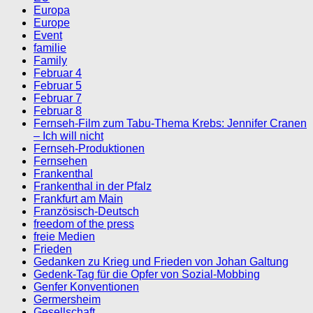
Europa
Europe
Event
familie
Family
Februar 4
Februar 5
Februar 7
Februar 8
Fernseh-Film zum Tabu-Thema Krebs: Jennifer Cranen
– Ich will nicht
Fernseh-Produktionen
Fernsehen
Frankenthal
Frankenthal in der Pfalz
Frankfurt am Main
Französisch-Deutsch
freedom of the press
freie Medien
Frieden
Gedanken zu Krieg und Frieden von Johan Galtung
Gedenk-Tag für die Opfer von Sozial-Mobbing
Genfer Konventionen
Germersheim
Gesellschaft