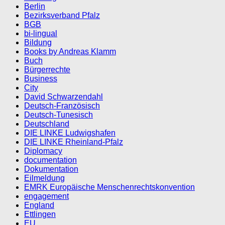
Berlin
Bezirksverband Pfalz
BGB
bi-lingual
Bildung
Books by Andreas Klamm
Buch
Bürgerrechte
Business
City
David Schwarzendahl
Deutsch-Französisch
Deutsch-Tunesisch
Deutschland
DIE LINKE Ludwigshafen
DIE LINKE Rheinland-Pfalz
Diplomacy
documentation
Dokumentation
Eilmeldung
EMRK Europäische Menschenrechtskonvention
engagement
England
Ettlingen
EU