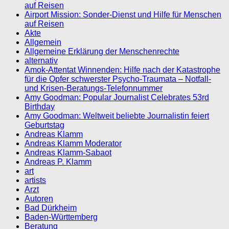
auf Reisen
Airport Mission: Sonder-Dienst und Hilfe für Menschen
auf Reisen
Akte
Allgemein
Allgemeine Erklärung der Menschenrechte
alternativ
Amok-Attentat Winnenden: Hilfe nach der Katastrophe
für die Opfer schwerster Psycho-Traumata – Notfall-
und Krisen-Beratungs-Telefonnummer
Amy Goodman: Popular Journalist Celebrates 53rd
Birthday
Amy Goodman: Weltweit beliebte Journalistin feiert
Geburtstag
Andreas Klamm
Andreas Klamm Moderator
Andreas Klamm-Sabaot
Andreas P. Klamm
art
artists
Arzt
Autoren
Bad Dürkheim
Baden-Württemberg
Beratung