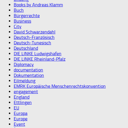
Books by Andreas Klamm
Buch
Bürgerrechte
Business
City
David Schwarzendahl
Deutsch-Französisch
Deutsch-Tunesisch
Deutschland
DIE LINKE Ludwigshafen
DIE LINKE Rheinland-Pfalz
Diplomacy
documentation
Dokumentation
Eilmeldung
EMRK Europäische Menschenrechtskonvention
engagement
England
Ettlingen
EU
Europa
Europe
Event