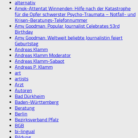
alternativ
Amok-Attentat Winnenden: Hilfe nach der Katastrophe
für die Opfer schwerster Psycho-Traumata – Notfall- und
Krisen-Beratungs-Telefonnummer
Amy Goodman: Popular Journalist Celebrates 53rd
Birthday
Amy Goodman: Weltweit beliebte Journalistin feiert
Geburtstag
Andreas Klamm
Andreas Klamm Moderator
Andreas Klamm-Sabaot
Andreas P. Klamm
art
artists
Arzt
Autoren
Bad Dürkheim
Baden-Württemberg
Beratung
Berlin
Bezirksverband Pfalz
BGB
bi-lingual
Bildung