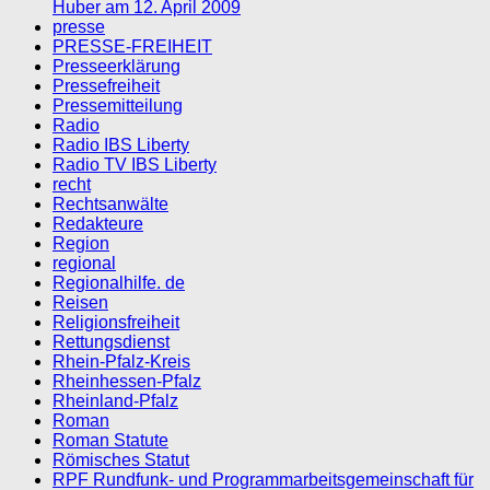
Huber am 12. April 2009
presse
PRESSE-FREIHEIT
Presseerklärung
Pressefreiheit
Pressemitteilung
Radio
Radio IBS Liberty
Radio TV IBS Liberty
recht
Rechtsanwälte
Redakteure
Region
regional
Regionalhilfe. de
Reisen
Religionsfreiheit
Rettungsdienst
Rhein-Pfalz-Kreis
Rheinhessen-Pfalz
Rheinland-Pfalz
Roman
Roman Statute
Römisches Statut
RPF Rundfunk- und Programmarbeitsgemeinschaft für