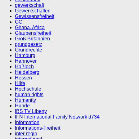
gewerkschaft
Gewerkschaften
Gewissensfreiheit
GG
Ghana, Africa
Glaubensfreiheit
Groß Britannien
grundgesetz
Grundrechte
Hamburg
Hannover
Haßloch
Heidelberg
Hessen
Hilfe
Hochschule
human rights
Humanity
Hunde
IBS TV Liberty
IFN International Family Network d734
information
Informations-Freiheit
inter-regio