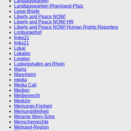
Landtagswahlen
Landtagswahlen Rheinland-Pfalz
Leser-Briefe
Liberty and Peace NOW!
Liberty and Peace NOW! HR
Liberty and Peace NOW! Human Rights Reporters
Limburgerhof
linke21
links21
Lokal
Lokales
London
Ludwigshafen am Rhein
Mainz
Mannheim
media
Media Call
Medien
Medienrecht
Medizin
Meinungs-Freiheit
Meinungsfreiheit
Melanie Wery-Sims
Menschenrechte
Metropol-Region