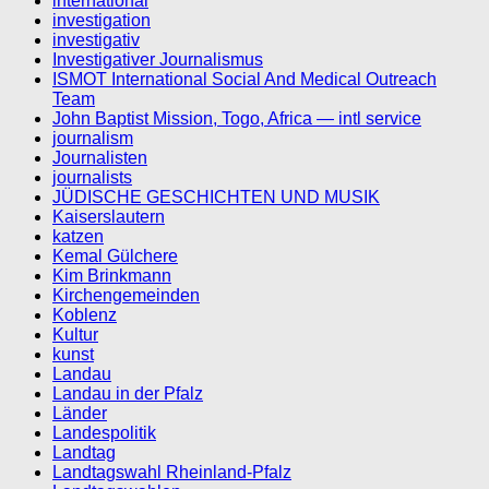
international
investigation
investigativ
Investigativer Journalismus
ISMOT International Social And Medical Outreach
Team
John Baptist Mission, Togo, Africa — intl service
journalism
Journalisten
journalists
JÜDISCHE GESCHICHTEN UND MUSIK
Kaiserslautern
katzen
Kemal Gülchere
Kim Brinkmann
Kirchengemeinden
Koblenz
Kultur
kunst
Landau
Landau in der Pfalz
Länder
Landespolitik
Landtag
Landtagswahl Rheinland-Pfalz