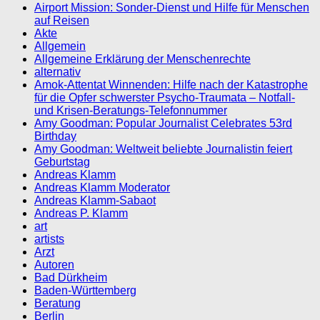
Airport Mission: Sonder-Dienst und Hilfe für Menschen
auf Reisen
Akte
Allgemein
Allgemeine Erklärung der Menschenrechte
alternativ
Amok-Attentat Winnenden: Hilfe nach der Katastrophe
für die Opfer schwerster Psycho-Traumata – Notfall-
und Krisen-Beratungs-Telefonnummer
Amy Goodman: Popular Journalist Celebrates 53rd
Birthday
Amy Goodman: Weltweit beliebte Journalistin feiert
Geburtstag
Andreas Klamm
Andreas Klamm Moderator
Andreas Klamm-Sabaot
Andreas P. Klamm
art
artists
Arzt
Autoren
Bad Dürkheim
Baden-Württemberg
Beratung
Berlin