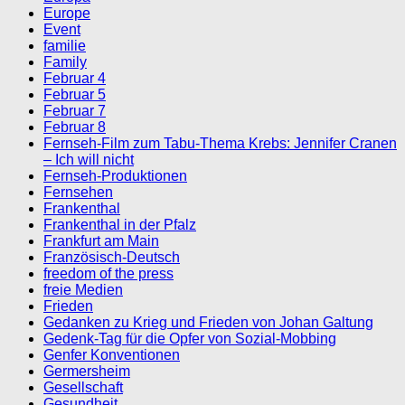
Europe
Event
familie
Family
Februar 4
Februar 5
Februar 7
Februar 8
Fernseh-Film zum Tabu-Thema Krebs: Jennifer Cranen
– Ich will nicht
Fernseh-Produktionen
Fernsehen
Frankenthal
Frankenthal in der Pfalz
Frankfurt am Main
Französisch-Deutsch
freedom of the press
freie Medien
Frieden
Gedanken zu Krieg und Frieden von Johan Galtung
Gedenk-Tag für die Opfer von Sozial-Mobbing
Genfer Konventionen
Germersheim
Gesellschaft
Gesundheit