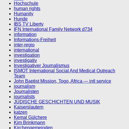
Hochschule
human rights
Humanity
Hunde
IBS TV Liberty
IFN International Family Network d734
information
Informations-Freiheit
inter-regio
international
investigation
investigativ
Investigativer Journalismus
ISMOT International Social And Medical Outreach
Team
John Baptist Mission, Togo, Africa — intl service
journalism
Journalisten
journalists
JÜDISCHE GESCHICHTEN UND MUSIK
Kaiserslautern
katzen
Kemal Gülchere
Kim Brinkmann
Kirchengemeinden