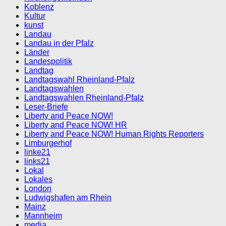
Koblenz
Kultur
kunst
Landau
Landau in der Pfalz
Länder
Landespolitik
Landtag
Landtagswahl Rheinland-Pfalz
Landtagswahlen
Landtagswahlen Rheinland-Pfalz
Leser-Briefe
Liberty and Peace NOW!
Liberty and Peace NOW! HR
Liberty and Peace NOW! Human Rights Reporters
Limburgerhof
linke21
links21
Lokal
Lokales
London
Ludwigshafen am Rhein
Mainz
Mannheim
media