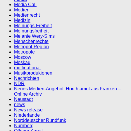
Media Call
Medien
Medienrecht
Medizin
Meinungs-Freiheit
Meinungsfreiheit
Melanie Wery-Sims
Menschenrechte
Metropol-Region
Metropole
Moscow
Moskau
multinational
Musikprodukionen
Nachrichten
NDR
Neues Medien-Angebot: Horch amol aus Franken –
Online Archiv
Neustadt
news
News release
Niederlande
Norddeutscher Rundfunk
Nürnberg
Offener Kanal