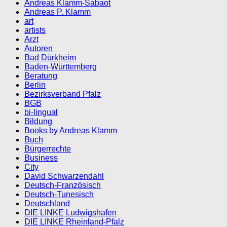
Andreas Klamm-Sabaot
Andreas P. Klamm
art
artists
Arzt
Autoren
Bad Dürkheim
Baden-Württemberg
Beratung
Berlin
Bezirksverband Pfalz
BGB
bi-lingual
Bildung
Books by Andreas Klamm
Buch
Bürgerrechte
Business
City
David Schwarzendahl
Deutsch-Französisch
Deutsch-Tunesisch
Deutschland
DIE LINKE Ludwigshafen
DIE LINKE Rheinland-Pfalz