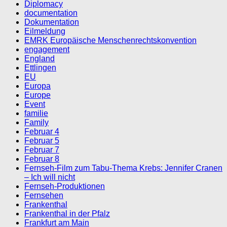
Diplomacy
documentation
Dokumentation
Eilmeldung
EMRK Europäische Menschenrechtskonvention
engagement
England
Ettlingen
EU
Europa
Europe
Event
familie
Family
Februar 4
Februar 5
Februar 7
Februar 8
Fernseh-Film zum Tabu-Thema Krebs: Jennifer Cranen
– Ich will nicht
Fernseh-Produktionen
Fernsehen
Frankenthal
Frankenthal in der Pfalz
Frankfurt am Main