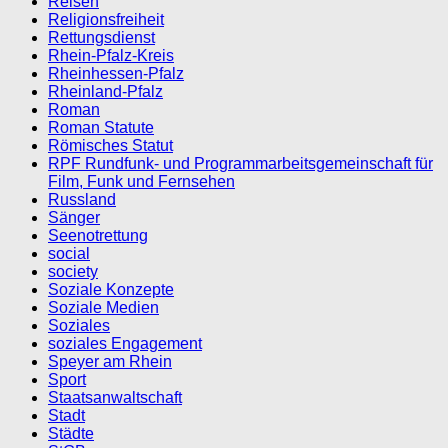
Reisen
Religionsfreiheit
Rettungsdienst
Rhein-Pfalz-Kreis
Rheinhessen-Pfalz
Rheinland-Pfalz
Roman
Roman Statute
Römisches Statut
RPF Rundfunk- und Programmarbeitsgemeinschaft für
Film, Funk und Fernsehen
Russland
Sänger
Seenotrettung
social
society
Soziale Konzepte
Soziale Medien
Soziales
soziales Engagement
Speyer am Rhein
Sport
Staatsanwaltschaft
Stadt
Städte