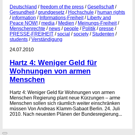
Deutschland
/
freedom of the press
/
Gesellschaft
/
Gesundheit
/
grundgesetz
/
Hochschule
/
human rights
/
information
/
Informations-Freiheit
/
Liberty and
Peace NOW!
/
media
/
Medien
/
Meinungs-Freiheit
/
Menschenrechte
/
news
/
people
/
Politik
/
presse
/
PRESSE-FREIHEIT
/
social
/
society
/
Studenten
/
students
/
Verständigung
24.07.2010
Hartz 4: Weniger Geld für
Wohnungen von armen
Menschen
Hartz 4: Weniger Geld für Wohnungen von armen
Menschen Regierung plant neue Kürzungen – arme
Menschen sollen sich räumlich weiter einschränken
müssen Von Andreas Klamm-Sabaot Berlin. 24. Juli
2010. Nach neuesten Plänen der Bundesregierung...