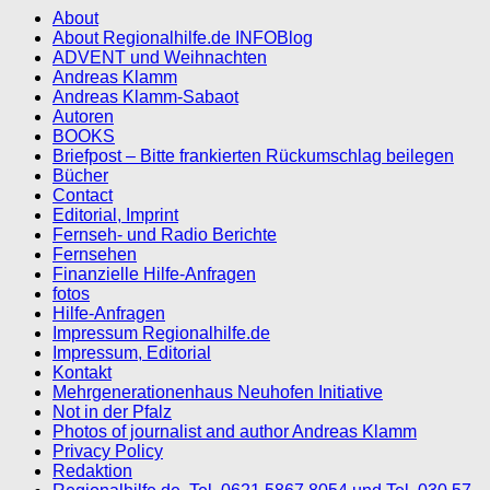
About
About Regionalhilfe.de INFOBlog
ADVENT und Weihnachten
Andreas Klamm
Andreas Klamm-Sabaot
Autoren
BOOKS
Briefpost – Bitte frankierten Rückumschlag beilegen
Bücher
Contact
Editorial, Imprint
Fernseh- und Radio Berichte
Fernsehen
Finanzielle Hilfe-Anfragen
fotos
Hilfe-Anfragen
Impressum Regionalhilfe.de
Impressum, Editorial
Kontakt
Mehrgenerationenhaus Neuhofen Initiative
Not in der Pfalz
Photos of journalist and author Andreas Klamm
Privacy Policy
Redaktion