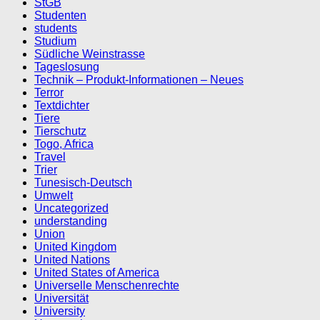
StGB
Studenten
students
Studium
Südliche Weinstrasse
Tageslosung
Technik – Produkt-Informationen – Neues
Terror
Textdichter
Tiere
Tierschutz
Togo, Africa
Travel
Trier
Tunesisch-Deutsch
Umwelt
Uncategorized
understanding
Union
United Kingdom
United Nations
United States of America
Universelle Menschenrechte
Universität
University