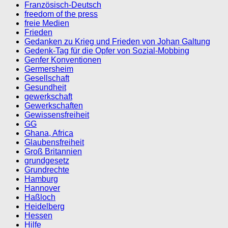
Französisch-Deutsch
freedom of the press
freie Medien
Frieden
Gedanken zu Krieg und Frieden von Johan Galtung
Gedenk-Tag für die Opfer von Sozial-Mobbing
Genfer Konventionen
Germersheim
Gesellschaft
Gesundheit
gewerkschaft
Gewerkschaften
Gewissensfreiheit
GG
Ghana, Africa
Glaubensfreiheit
Groß Britannien
grundgesetz
Grundrechte
Hamburg
Hannover
Haßloch
Heidelberg
Hessen
Hilfe