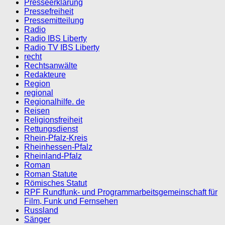
Presseerklärung
Pressefreiheit
Pressemitteilung
Radio
Radio IBS Liberty
Radio TV IBS Liberty
recht
Rechtsanwälte
Redakteure
Region
regional
Regionalhilfe. de
Reisen
Religionsfreiheit
Rettungsdienst
Rhein-Pfalz-Kreis
Rheinhessen-Pfalz
Rheinland-Pfalz
Roman
Roman Statute
Römisches Statut
RPF Rundfunk- und Programmarbeitsgemeinschaft für
Film, Funk und Fernsehen
Russland
Sänger