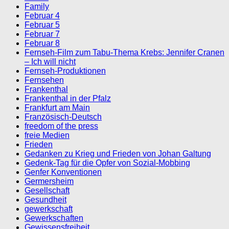
Family
Februar 4
Februar 5
Februar 7
Februar 8
Fernseh-Film zum Tabu-Thema Krebs: Jennifer Cranen
– Ich will nicht
Fernseh-Produktionen
Fernsehen
Frankenthal
Frankenthal in der Pfalz
Frankfurt am Main
Französisch-Deutsch
freedom of the press
freie Medien
Frieden
Gedanken zu Krieg und Frieden von Johan Galtung
Gedenk-Tag für die Opfer von Sozial-Mobbing
Genfer Konventionen
Germersheim
Gesellschaft
Gesundheit
gewerkschaft
Gewerkschaften
Gewissensfreiheit