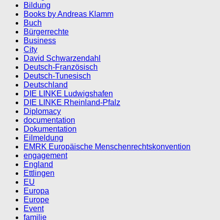
Bildung
Books by Andreas Klamm
Buch
Bürgerrechte
Business
City
David Schwarzendahl
Deutsch-Französisch
Deutsch-Tunesisch
Deutschland
DIE LINKE Ludwigshafen
DIE LINKE Rheinland-Pfalz
Diplomacy
documentation
Dokumentation
Eilmeldung
EMRK Europäische Menschenrechtskonvention
engagement
England
Ettlingen
EU
Europa
Europe
Event
familie