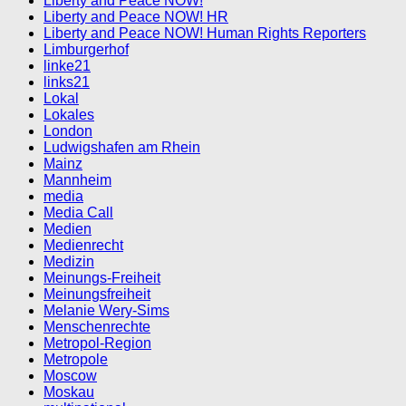
Liberty and Peace NOW!
Liberty and Peace NOW! HR
Liberty and Peace NOW! Human Rights Reporters
Limburgerhof
linke21
links21
Lokal
Lokales
London
Ludwigshafen am Rhein
Mainz
Mannheim
media
Media Call
Medien
Medienrecht
Medizin
Meinungs-Freiheit
Meinungsfreiheit
Melanie Wery-Sims
Menschenrechte
Metropol-Region
Metropole
Moscow
Moskau