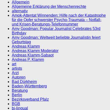
Allgemein
Allgemeine Erklärung der Menschenrechte
alternativ
Amok-Attentat Winnenden: Hilfe nach der Katastrophe
für die Opfer schwerster Psycho-Traumata – Notfall-
und Krisen-Beratungs-Telefonnummer
Amy Goodman: Popular Journalist Celebrates 53rd
Birthday
Amy Goodman: Weltweit beliebte Journalistin feiert
Geburtstag
Andreas Klamm
Andreas Klamm Moderator
Andreas Klamm-Sabaot
Andreas P. Klamm
art
artists
Arzt
Autoren
Bad Dürkheim
Baden-Württemberg
Beratung
Berlin
Bezirksverband Pfalz
BGB
bi-lingual