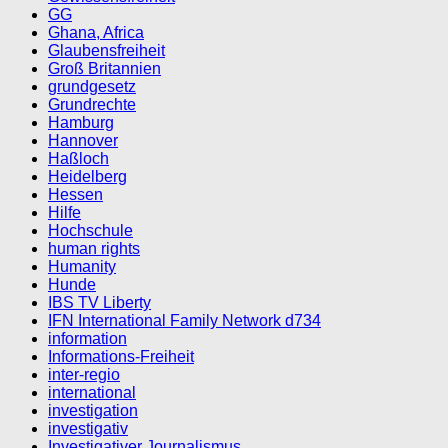
GG
Ghana, Africa
Glaubensfreiheit
Groß Britannien
grundgesetz
Grundrechte
Hamburg
Hannover
Haßloch
Heidelberg
Hessen
Hilfe
Hochschule
human rights
Humanity
Hunde
IBS TV Liberty
IFN International Family Network d734
information
Informations-Freiheit
inter-regio
international
investigation
investigativ
Investigativer Journalismus