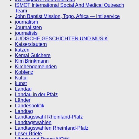
ISMOT International Social And Medical Outreach
Team
John Baptist Mission, Togo, Africa — intl service
journalism
Journalisten
journalists
JÜDISCHE GESCHICHTEN UND MUSIK
Kaiserslautern
katzen
Kemal Gülchere
Kim Brinkmann
Kirchengemeinden
Koblenz
Kultur
kunst
Landau
Landau in der Pfalz
Länder
Landespolitik
Landtag
Landtagswahl Rheinland-Pfalz
Landtagswahlen
Landtagswahlen Rheinland-Pfalz
Leser-Briefe