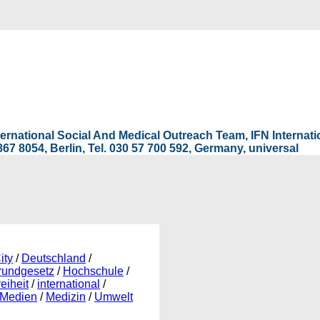
International Social And Medical Outreach Team, IFN Interna
67 8054, Berlin, Tel. 030 57 700 592, Germany, universal
ity
/
Deutschland
/
rundgesetz
/
Hochschule
/
eiheit
/
international
/
Medien
/
Medizin
/
Umwelt