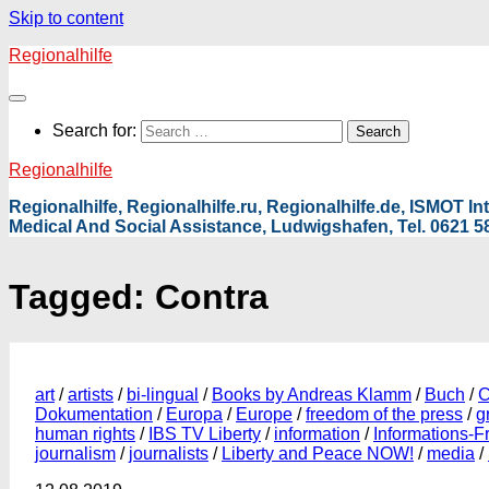
Skip to content
Regionalhilfe
Search for:
Regionalhilfe
Regionalhilfe, Regionalhilfe.ru, Regionalhilfe.de, ISMOT 
Medical And Social Assistance, Ludwigshafen, Tel. 0621 58
Tagged:
Contra
art
/
artists
/
bi-lingual
/
Books by Andreas Klamm
/
Buch
/
C
Dokumentation
/
Europa
/
Europe
/
freedom of the press
/
g
human rights
/
IBS TV Liberty
/
information
/
Informations-Fr
journalism
/
journalists
/
Liberty and Peace NOW!
/
media
/