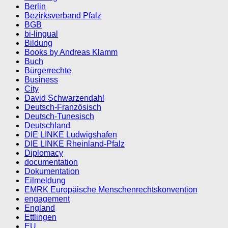
Berlin
Bezirksverband Pfalz
BGB
bi-lingual
Bildung
Books by Andreas Klamm
Buch
Bürgerrechte
Business
City
David Schwarzendahl
Deutsch-Französisch
Deutsch-Tunesisch
Deutschland
DIE LINKE Ludwigshafen
DIE LINKE Rheinland-Pfalz
Diplomacy
documentation
Dokumentation
Eilmeldung
EMRK Europäische Menschenrechtskonvention
engagement
England
Ettlingen
EU