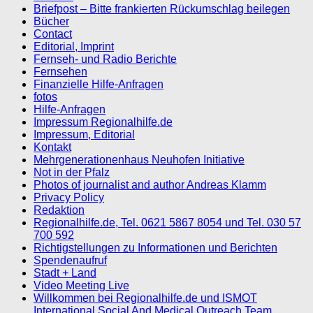
Briefpost – Bitte frankierten Rückumschlag beilegen
Bücher
Contact
Editorial, Imprint
Fernseh- und Radio Berichte
Fernsehen
Finanzielle Hilfe-Anfragen
fotos
Hilfe-Anfragen
Impressum Regionalhilfe.de
Impressum, Editorial
Kontakt
Mehrgenerationenhaus Neuhofen Initiative
Not in der Pfalz
Photos of journalist and author Andreas Klamm
Privacy Policy
Redaktion
Regionalhilfe.de, Tel. 0621 5867 8054 und Tel. 030 57
700 592
Richtigstellungen zu Informationen und Berichten
Spendenaufruf
Stadt + Land
Video Meeting Live
Willkommen bei Regionalhilfe.de und ISMOT
International Social And Medical Outreach Team