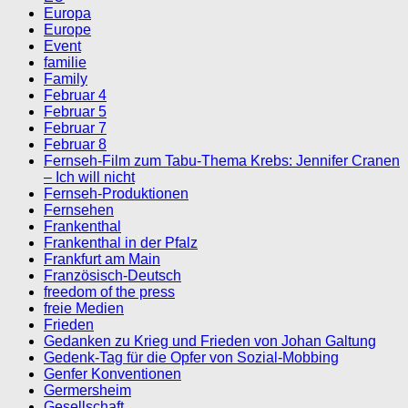
Europa
Europe
Event
familie
Family
Februar 4
Februar 5
Februar 7
Februar 8
Fernseh-Film zum Tabu-Thema Krebs: Jennifer Cranen
– Ich will nicht
Fernseh-Produktionen
Fernsehen
Frankenthal
Frankenthal in der Pfalz
Frankfurt am Main
Französisch-Deutsch
freedom of the press
freie Medien
Frieden
Gedanken zu Krieg und Frieden von Johan Galtung
Gedenk-Tag für die Opfer von Sozial-Mobbing
Genfer Konventionen
Germersheim
Gesellschaft