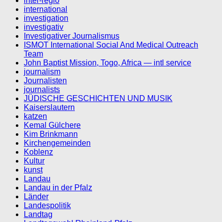
inter-regio
international
investigation
investigativ
Investigativer Journalismus
ISMOT International Social And Medical Outreach
Team
John Baptist Mission, Togo, Africa — intl service
journalism
Journalisten
journalists
JÜDISCHE GESCHICHTEN UND MUSIK
Kaiserslautern
katzen
Kemal Gülchere
Kim Brinkmann
Kirchengemeinden
Koblenz
Kultur
kunst
Landau
Landau in der Pfalz
Länder
Landespolitik
Landtag