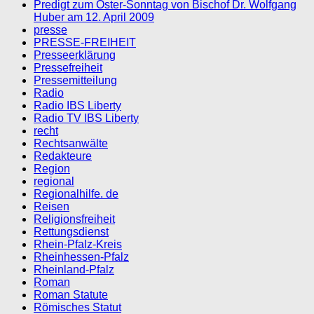
Predigt zum Oster-Sonntag von Bischof Dr. Wolfgang
Huber am 12. April 2009
presse
PRESSE-FREIHEIT
Presseerklärung
Pressefreiheit
Pressemitteilung
Radio
Radio IBS Liberty
Radio TV IBS Liberty
recht
Rechtsanwälte
Redakteure
Region
regional
Regionalhilfe. de
Reisen
Religionsfreiheit
Rettungsdienst
Rhein-Pfalz-Kreis
Rheinhessen-Pfalz
Rheinland-Pfalz
Roman
Roman Statute
Römisches Statut