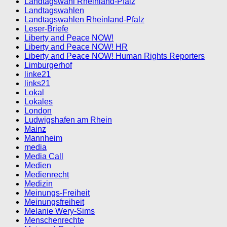
Landtagswahl Rheinland-Pfalz
Landtagswahlen
Landtagswahlen Rheinland-Pfalz
Leser-Briefe
Liberty and Peace NOW!
Liberty and Peace NOW! HR
Liberty and Peace NOW! Human Rights Reporters
Limburgerhof
linke21
links21
Lokal
Lokales
London
Ludwigshafen am Rhein
Mainz
Mannheim
media
Media Call
Medien
Medienrecht
Medizin
Meinungs-Freiheit
Meinungsfreiheit
Melanie Wery-Sims
Menschenrechte