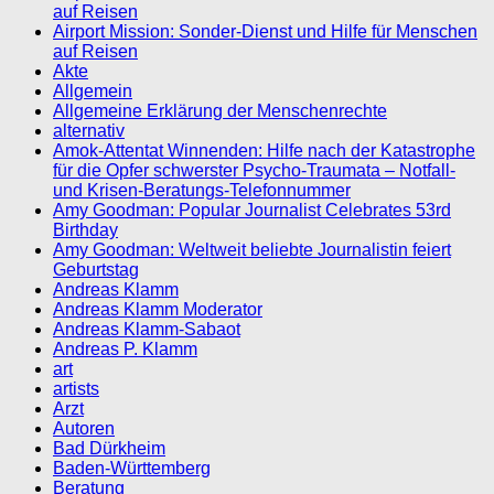
auf Reisen
Airport Mission: Sonder-Dienst und Hilfe für Menschen
auf Reisen
Akte
Allgemein
Allgemeine Erklärung der Menschenrechte
alternativ
Amok-Attentat Winnenden: Hilfe nach der Katastrophe
für die Opfer schwerster Psycho-Traumata – Notfall-
und Krisen-Beratungs-Telefonnummer
Amy Goodman: Popular Journalist Celebrates 53rd
Birthday
Amy Goodman: Weltweit beliebte Journalistin feiert
Geburtstag
Andreas Klamm
Andreas Klamm Moderator
Andreas Klamm-Sabaot
Andreas P. Klamm
art
artists
Arzt
Autoren
Bad Dürkheim
Baden-Württemberg
Beratung