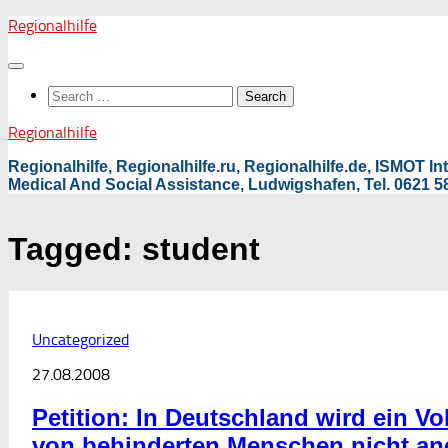
Skip
Regionalhilfe
to
content
Search
for:
Regionalhilfe
Regionalhilfe, Regionalhilfe.ru, Regionalhilfe.de, ISMOT 
Medical And Social Assistance, Ludwigshafen, Tel. 0621 58
Tagged:
student
Uncategorized
27.08.2008
Petition: In Deutschland wird ein Vo
von behinderten Menschen nicht an