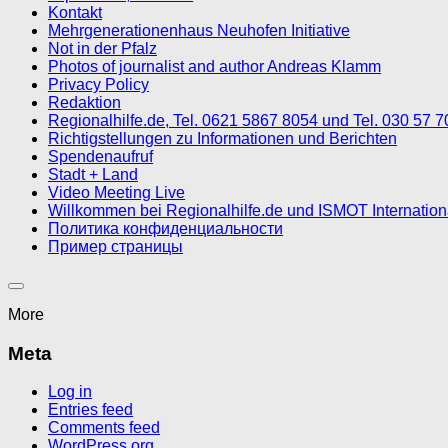
Kontakt
Mehrgenerationenhaus Neuhofen Initiative
Not in der Pfalz
Photos of journalist and author Andreas Klamm
Privacy Policy
Redaktion
Regionalhilfe.de, Tel. 0621 5867 8054 und Tel. 030 57 
Richtigstellungen zu Informationen und Berichten
Spendenaufruf
Stadt + Land
Video Meeting Live
Willkommen bei Regionalhilfe.de und ISMOT Internatio
Политика конфиденциальности
Пример страницы
More
Meta
Log in
Entries feed
Comments feed
WordPress.org