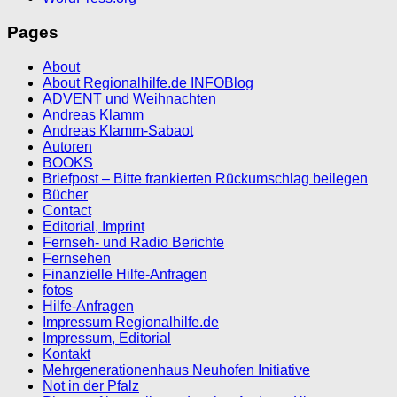
Pages
About
About Regionalhilfe.de INFOBlog
ADVENT und Weihnachten
Andreas Klamm
Andreas Klamm-Sabaot
Autoren
BOOKS
Briefpost – Bitte frankierten Rückumschlag beilegen
Bücher
Contact
Editorial, Imprint
Fernseh- und Radio Berichte
Fernsehen
Finanzielle Hilfe-Anfragen
fotos
Hilfe-Anfragen
Impressum Regionalhilfe.de
Impressum, Editorial
Kontakt
Mehrgenerationenhaus Neuhofen Initiative
Not in der Pfalz