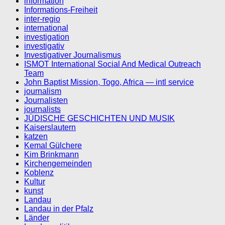
information
Informations-Freiheit
inter-regio
international
investigation
investigativ
Investigativer Journalismus
ISMOT International Social And Medical Outreach
Team
John Baptist Mission, Togo, Africa — intl service
journalism
Journalisten
journalists
JÜDISCHE GESCHICHTEN UND MUSIK
Kaiserslautern
katzen
Kemal Gülchere
Kim Brinkmann
Kirchengemeinden
Koblenz
Kultur
kunst
Landau
Landau in der Pfalz
Länder