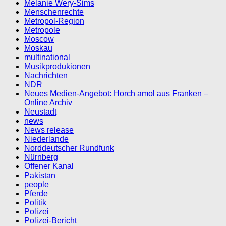
Melanie Wery-Sims
Menschenrechte
Metropol-Region
Metropole
Moscow
Moskau
multinational
Musikprodukionen
Nachrichten
NDR
Neues Medien-Angebot: Horch amol aus Franken –
Online Archiv
Neustadt
news
News release
Niederlande
Norddeutscher Rundfunk
Nürnberg
Offener Kanal
Pakistan
people
Pferde
Politik
Polizei
Polizei-Bericht