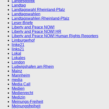
Landespolitik
Landtag
Landtagswahl Rheinland-Pfalz
Landtagswahlen
Landtagswahlen Rheinland-Pfalz
Leser-Briefe
Liberty and Peace NOW!
Liberty and Peace NOW! HR
Liberty and Peace NOW! Human Rights Reporters
Limburgerhof
linke21
links21
Lokal
Lokales
London
Ludwigshafen am Rhein
Mainz
Mannheim
media
Media Call
Medien
Medienrecht
Medizin
Meinungs-Freiheit
Meinungsfreiheit