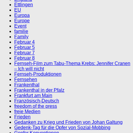
Ettlingen
EU
Europa
Europe
Event
familie
Family
Februar 4
Februar 5
Februar 7
Februar 8
Fernseh-Film zum Tabu-Thema Krebs: Jennifer Cranen
– Ich will nicht
Fernseh-Produktionen
Fernsehen
Frankenthal
Frankenthal in der Pfalz
Frankfurt am Main
Französisch-Deutsch
freedom of the press
freie Medien
Frieden
Gedanken zu Krieg und Frieden von Johan Galtung
Gedenk-Tag für die Opfer von Sozial-Mobbing
Genfer Konventionen