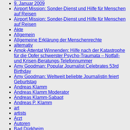
9. Januar 2009
Airport Mission: Sonder-Dienst und Hilfe für Menschen
auf Reisen
Airport Mission: Sonder-Dienst und Hilfe für Menschen
auf Reisen
Akte
Allgemein
Allgemeine Erklärung der Menschenrechte
alternativ
Amok-Attentat Winnenden: Hilfe nach der Katastrophe
für die Opfer schwerster Psycho-Traumata – Notfall-
und Krisen-Beratungs-Telefonnummer
Amy Goodman: Popular Journalist Celebrates 53rd
Birthday
Amy Goodman: Weltweit beliebte Journalistin feiert
Geburtstag
Andreas Klamm
Andreas Klamm Moderator
Andreas Klamm-Sabaot
Andreas P. Klamm
art
artists
Arzt
Autoren
Bad Dürkheim