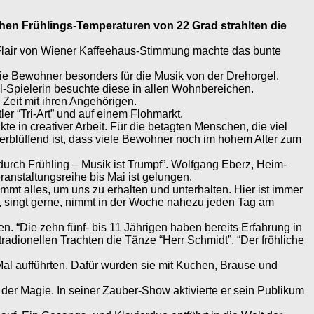
chen Frühlings-Temperaturen von 22 Grad strahlten die
lair von Wiener Kaffeehaus-Stimmung machte das bunte
die Bewohner besonders für die Musik von der Drehorgel.
l-Spielerin besuchte diese in allen Wohnbereichen.
Zeit mit ihren Angehörigen.
r “Tri-Art” und auf einem Flohmarkt.
 in creativer Arbeit. Für die betagten Menschen, die viel
. Verblüffend ist, dass viele Bewohner noch im hohem Alter zum
urch Frühling – Musik ist Trumpf”. Wolfgang Eberz, Heim-
ranstaltungsreihe bis Mai ist gelungen.
immt alles, um uns zu erhalten und unterhalten. Hier ist immer
de, singt gerne, nimmt in der Woche nahezu jeden Tag am
. “Die zehn fünf- bis 11 Jährigen haben bereits Erfahrung in
radionellen Trachten die Tänze “Herr Schmidt”, “Der fröhliche
al aufführten. Dafür wurden sie mit Kuchen, Brause und
 der Magie. In seiner Zauber-Show aktivierte er sein Publikum