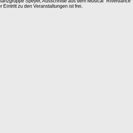
tanzgruppe Speyer, Ausschnitte aus dem Musical “Riverdance” a
intritt zu den Veranstaltungen ist frei.