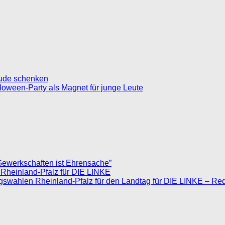
eude schenken
loween-Party als Magnet für junge Leute
Gewerkschaften ist Ehrensache”
 Rheinland-Pfalz für DIE LINKE
agswahlen Rheinland-Pfalz für den Landtag für DIE LINKE – Re