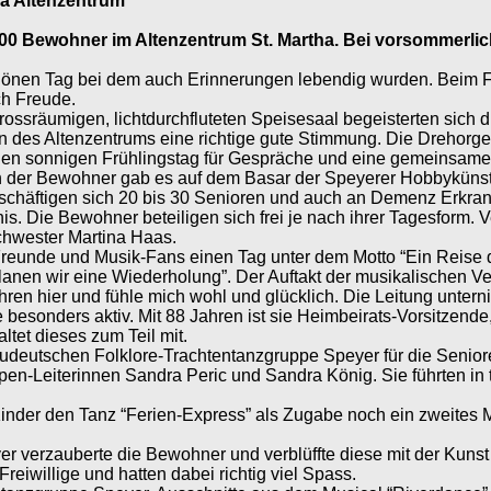
a Altenzentrum
 100 Bewohner im Altenzentrum St. Martha. Bei vorsommerli
önen Tag bei dem auch Erinnerungen lebendig wurden. Beim F
ch Freude.
rossräumigen, lichtdurchfluteten Speisesaal begeisterten sich 
n des Altenzentrums eine richtige gute Stimmung. Die Drehorge
den sonnigen Frühlingstag für Gespräche und eine gemeinsame 
 der Bewohner gab es auf dem Basar der Speyerer Hobbykünstle
chäftigen sich 20 bis 30 Senioren und auch an Demenz Erkrankte
bnis. Die Bewohner beteiligen sich frei je nach ihrer Tagesform
Schwester Martina Haas.
Freunde und Musik-Fans einen Tag unter dem Motto “Ein Reise d
planen wir eine Wiederholung”. Der Auftakt der musikalischen Ve
hren hier und fühle mich wohl und glücklich. Die Leitung untern
e besonders aktiv. Mit 88 Jahren ist sie Heimbeirats-Vorsitzen
ltet dieses zum Teil mit.
udeutschen Folklore-Trachtentanzgruppe Speyer für die Senioren
pen-Leiterinnen Sandra Peric und Sandra König. Sie führten in t
Kinder den Tanz “Ferien-Express” als Zugabe noch ein zweites M
er verzauberte die Bewohner und verblüffte diese mit der Kunst
eiwillige und hatten dabei richtig viel Spass.