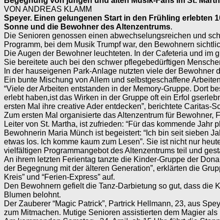
Begegnung von jungen und alten Musik-Fans im St. Marth
VON ANDREAS KLAMM
Speyer. Einen gelungenen Start in den Frühling erlebten
Sonne und die Bewohner des Altenzentrums
.
Die Senioren genossen einen abwechselungsreichen und sch
Programm, bei dem Musik Trumpf war, den Bewohnern sichtli
Die Augen der Bewohner leuchteten. In der Cafeteria und im g
Sie bereitete auch bei den schwer pflegebedürftigen Mensche
In der hauseigenen Park-Anlage nutzten viele der Bewohner 
Ein bunte Mischung von Allem und selbstgeschaffene Arbeiten
“Viele der Arbeiten entstanden in der Memory-Gruppe. Dort bes
erlebt haben,ist das Wirken in der Gruppe oft ein Erfol gserle
ersten Mal ihre creative Ader entdecken”, berichtete Caritas-
Zum ersten Mal organisierte das Altenzentrum für Bewohner, 
Leiter von St. Martha, ist zufrieden: “Für das kommende Jahr 
Bewohnerin Maria Münch ist begeistert: “Ich bin seit sieben Ja
etwas los. Ich komme kaum zum Lesen”. Sie ist nicht nur heut
vielfältigen Programmangebot des Altenzentrums teil und gesta
An ihrem letzten Ferientag tanzte die Kinder-Gruppe der Dona
der Begegnung mit der älteren Generation”, erklärten die Grup
Kreis” und “Ferien-Express” auf.
Den Bewohnern gefielt die Tanz-Darbietung so gut, dass die 
Blumen belohnt.
Der Zauberer “Magic Patrick”, Partrick Hellmann, 23, aus Spey
zum Mitmachen. Mutige Senioren assistierten dem Magier als Fr