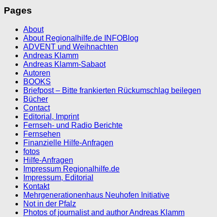
Pages
About
About Regionalhilfe.de INFOBlog
ADVENT und Weihnachten
Andreas Klamm
Andreas Klamm-Sabaot
Autoren
BOOKS
Briefpost – Bitte frankierten Rückumschlag beilegen
Bücher
Contact
Editorial, Imprint
Fernseh- und Radio Berichte
Fernsehen
Finanzielle Hilfe-Anfragen
fotos
Hilfe-Anfragen
Impressum Regionalhilfe.de
Impressum, Editorial
Kontakt
Mehrgenerationenhaus Neuhofen Initiative
Not in der Pfalz
Photos of journalist and author Andreas Klamm