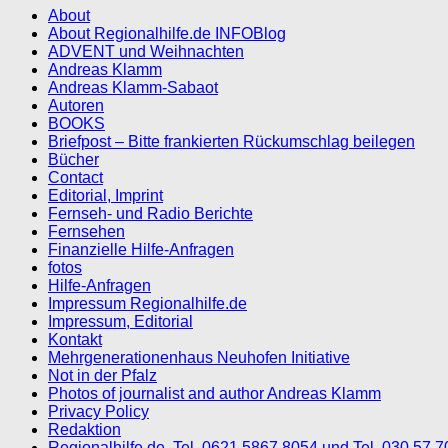
About
About Regionalhilfe.de INFOBlog
ADVENT und Weihnachten
Andreas Klamm
Andreas Klamm-Sabaot
Autoren
BOOKS
Briefpost – Bitte frankierten Rückumschlag beilegen
Bücher
Contact
Editorial, Imprint
Fernseh- und Radio Berichte
Fernsehen
Finanzielle Hilfe-Anfragen
fotos
Hilfe-Anfragen
Impressum Regionalhilfe.de
Impressum, Editorial
Kontakt
Mehrgenerationenhaus Neuhofen Initiative
Not in der Pfalz
Photos of journalist and author Andreas Klamm
Privacy Policy
Redaktion
Regionalhilfe.de, Tel. 0621 5867 8054 und Tel. 030 57 