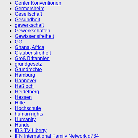
Genfer Konventionen
Germersheim
Gesellschaft
Gesundheit
gewerkschaft
Gewerkschaften
Gewissensfreiheit
GG
Ghana, Africa
Glaubensfreiheit
Groß Britannien
grundgesetz
Grundrechte
Hamburg
Hannover
Haßloch
Heidelberg
Hessen
Hilfe
Hochschule
human rights
Humanity
Hunde
IBS TV Liberty
IFN International Family Network d734