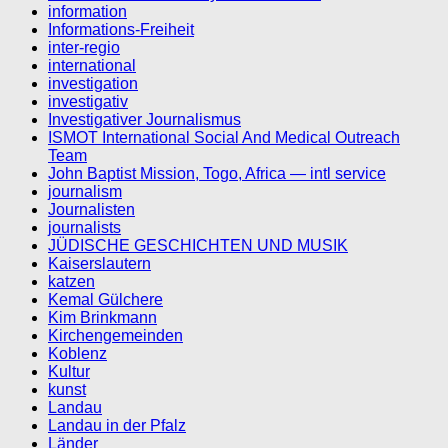
information
Informations-Freiheit
inter-regio
international
investigation
investigativ
Investigativer Journalismus
ISMOT International Social And Medical Outreach
Team
John Baptist Mission, Togo, Africa — intl service
journalism
Journalisten
journalists
JÜDISCHE GESCHICHTEN UND MUSIK
Kaiserslautern
katzen
Kemal Gülchere
Kim Brinkmann
Kirchengemeinden
Koblenz
Kultur
kunst
Landau
Landau in der Pfalz
Länder