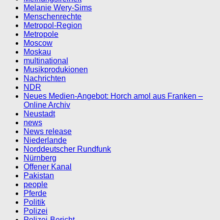
Melanie Wery-Sims
Menschenrechte
Metropol-Region
Metropole
Moscow
Moskau
multinational
Musikprodukionen
Nachrichten
NDR
Neues Medien-Angebot: Horch amol aus Franken –
Online Archiv
Neustadt
news
News release
Niederlande
Norddeutscher Rundfunk
Nürnberg
Offener Kanal
Pakistan
people
Pferde
Politik
Polizei
Polizei-Bericht