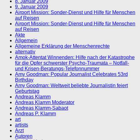
8. Januar 2009
9. Januar 2009
Airport Mission: Sonder-Dienst und Hilfe für Menschen
auf Reisen
Airport Mission: Sonder-Dienst und Hilfe für Menschen
auf Reisen
Akte
Allgemein
Allgemeine Erklärung der Menschenrechte
alternativ
Amok-Attentat Winnenden: Hilfe nach der Katastrophe
für die Opfer schwerster Psycho-Traumata – Notfall-
und Krisen-Beratungs-Telefonnummer
Amy Goodman: Popular Journalist Celebrates 53rd
Birthday
Amy Goodman: Weltweit beliebte Journalistin feiert
Geburtstag
Andreas Klamm
Andreas Klamm Moderator
Andreas Klamm-Sabaot
Andreas P. Klamm
art
artists
Arzt
Autoren