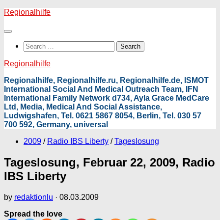
Skip
Regionalhilfe
to
content
Search
for:
Regionalhilfe
Regionalhilfe, Regionalhilfe.ru, Regionalhilfe.de, ISMOT
International Social And Medical Outreach Team, IFN
International Family Network d734, Ayla Grace MedCare
Ltd, Media, Medical And Social Assistance,
Ludwigshafen, Tel. 0621 5867 8054, Berlin, Tel. 030 57
700 592, Germany, universal
2009
/
Radio IBS Liberty
/
Tageslosung
Tageslosung, Februar 22, 2009, Radio
IBS Liberty
by
redaktionlu
·
08.03.2009
Spread the love