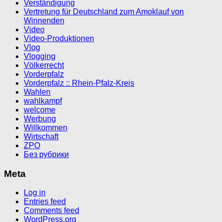
Verständigung
Vertretung für Deutschland zum Amoklauf von
Winnenden
Video
Video-Produktionen
Vlog
Vlogging
Völkerrecht
Vorderpfalz
Vorderpfalz :: Rhein-Pfalz-Kreis
Wahlen
wahlkampf
welcome
Werbung
Willkommen
Wirtschaft
ZPO
Без рубрики
Meta
Log in
Entries feed
Comments feed
WordPress.org