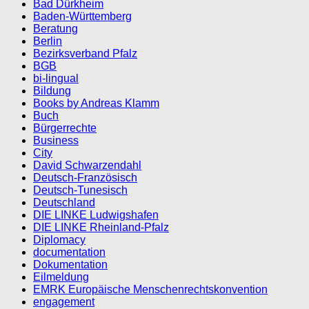
Bad Dürkheim
Baden-Württemberg
Beratung
Berlin
Bezirksverband Pfalz
BGB
bi-lingual
Bildung
Books by Andreas Klamm
Buch
Bürgerrechte
Business
City
David Schwarzendahl
Deutsch-Französisch
Deutsch-Tunesisch
Deutschland
DIE LINKE Ludwigshafen
DIE LINKE Rheinland-Pfalz
Diplomacy
documentation
Dokumentation
Eilmeldung
EMRK Europäische Menschenrechtskonvention
engagement