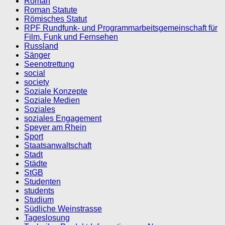
Roman
Roman Statute
Römisches Statut
RPF Rundfunk- und Programmarbeitsgemeinschaft für
Film, Funk und Fernsehen
Russland
Sänger
Seenotrettung
social
society
Soziale Konzepte
Soziale Medien
Soziales
soziales Engagement
Speyer am Rhein
Sport
Staatsanwaltschaft
Stadt
Städte
StGB
Studenten
students
Studium
Südliche Weinstrasse
Tageslosung