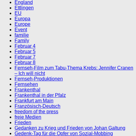
England
Ettlingen
EU
Europa
Europe
Event
familie
Family
Februar 4
Februar 5
Februar 7
Februar 8
Fernseh-Film zum Tabu-Thema Krebs: Jennifer Cranen
– Ich will nicht
Fernseh-Produktionen
Fernsehen
Frankenthal
Frankenthal in der Pfalz
Frankfurt am Main
Französisch-Deutsch
freedom of the press
freie Medien
Frieden
Gedanken zu Krieg und Frieden von Johan Galtung
Gedenk-Tag für die Opfer von Sozial-Mobbing