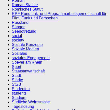
Roman
Roman Statute
Römisches Statut
RPF Rundfunk- und Programmarbeitsgemeinschaft für
Film, Funk und Fernsehen
Russland
Sänger
Seenotrettung
social
society
Soziale Konzepte
Soziale Medien
Soziales
soziales Engagement
Speyer am Rhein
Sport
Staatsanwaltschaft
Stadt
Städte
StGB
Studenten
students
Studium
Südliche Weinstrasse
Tageslosung