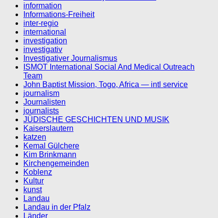
information
Informations-Freiheit
inter-regio
international
investigation
investigativ
Investigativer Journalismus
ISMOT International Social And Medical Outreach
Team
John Baptist Mission, Togo, Africa — intl service
journalism
Journalisten
journalists
JÜDISCHE GESCHICHTEN UND MUSIK
Kaiserslautern
katzen
Kemal Gülchere
Kim Brinkmann
Kirchengemeinden
Koblenz
Kultur
kunst
Landau
Landau in der Pfalz
Länder