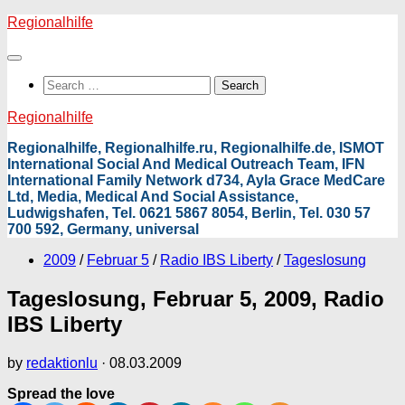
Skip
Regionalhilfe
to
content
Search
for:
Regionalhilfe
Regionalhilfe, Regionalhilfe.ru, Regionalhilfe.de, ISMOT
International Social And Medical Outreach Team, IFN
International Family Network d734, Ayla Grace MedCare
Ltd, Media, Medical And Social Assistance,
Ludwigshafen, Tel. 0621 5867 8054, Berlin, Tel. 030 57
700 592, Germany, universal
2009
/
Februar 5
/
Radio IBS Liberty
/
Tageslosung
Tageslosung, Februar 5, 2009, Radio
IBS Liberty
by
redaktionlu
·
08.03.2009
Spread the love