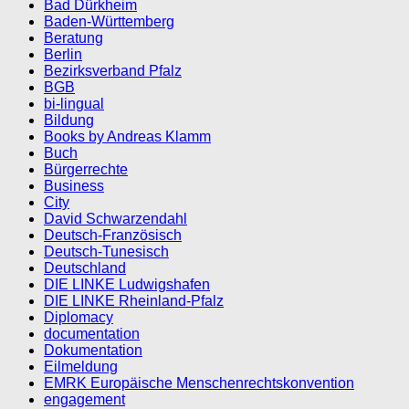
Bad Dürkheim
Baden-Württemberg
Beratung
Berlin
Bezirksverband Pfalz
BGB
bi-lingual
Bildung
Books by Andreas Klamm
Buch
Bürgerrechte
Business
City
David Schwarzendahl
Deutsch-Französisch
Deutsch-Tunesisch
Deutschland
DIE LINKE Ludwigshafen
DIE LINKE Rheinland-Pfalz
Diplomacy
documentation
Dokumentation
Eilmeldung
EMRK Europäische Menschenrechtskonvention
engagement