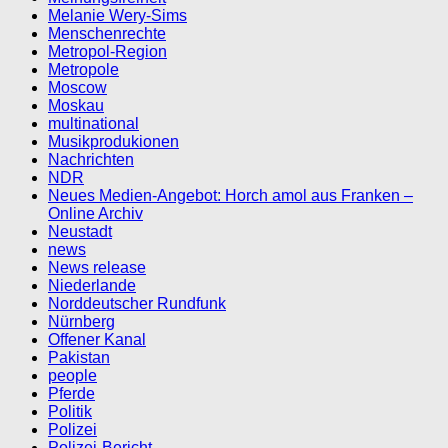
Melanie Wery-Sims
Menschenrechte
Metropol-Region
Metropole
Moscow
Moskau
multinational
Musikprodukionen
Nachrichten
NDR
Neues Medien-Angebot: Horch amol aus Franken –
Online Archiv
Neustadt
news
News release
Niederlande
Norddeutscher Rundfunk
Nürnberg
Offener Kanal
Pakistan
people
Pferde
Politik
Polizei
Polizei-Bericht