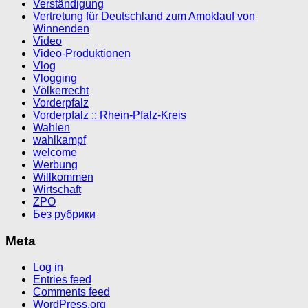
Verständigung
Vertretung für Deutschland zum Amoklauf von
Winnenden
Video
Video-Produktionen
Vlog
Vlogging
Völkerrecht
Vorderpfalz
Vorderpfalz :: Rhein-Pfalz-Kreis
Wahlen
wahlkampf
welcome
Werbung
Willkommen
Wirtschaft
ZPO
Без рубрики
Meta
Log in
Entries feed
Comments feed
WordPress.org