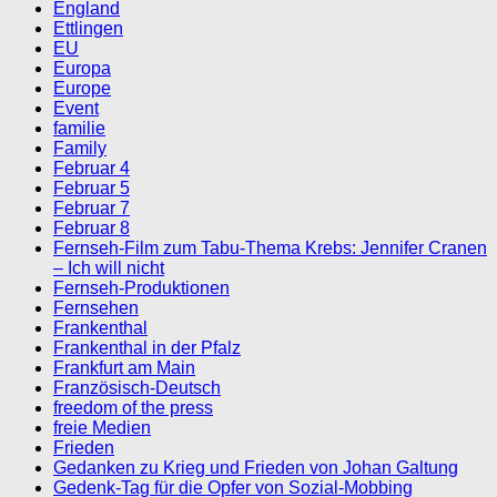
England
Ettlingen
EU
Europa
Europe
Event
familie
Family
Februar 4
Februar 5
Februar 7
Februar 8
Fernseh-Film zum Tabu-Thema Krebs: Jennifer Cranen
– Ich will nicht
Fernseh-Produktionen
Fernsehen
Frankenthal
Frankenthal in der Pfalz
Frankfurt am Main
Französisch-Deutsch
freedom of the press
freie Medien
Frieden
Gedanken zu Krieg und Frieden von Johan Galtung
Gedenk-Tag für die Opfer von Sozial-Mobbing