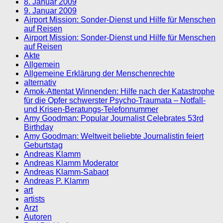
8. Januar 2009
9. Januar 2009
Airport Mission: Sonder-Dienst und Hilfe für Menschen
auf Reisen
Airport Mission: Sonder-Dienst und Hilfe für Menschen
auf Reisen
Akte
Allgemein
Allgemeine Erklärung der Menschenrechte
alternativ
Amok-Attentat Winnenden: Hilfe nach der Katastrophe
für die Opfer schwerster Psycho-Traumata – Notfall-
und Krisen-Beratungs-Telefonnummer
Amy Goodman: Popular Journalist Celebrates 53rd
Birthday
Amy Goodman: Weltweit beliebte Journalistin feiert
Geburtstag
Andreas Klamm
Andreas Klamm Moderator
Andreas Klamm-Sabaot
Andreas P. Klamm
art
artists
Arzt
Autoren