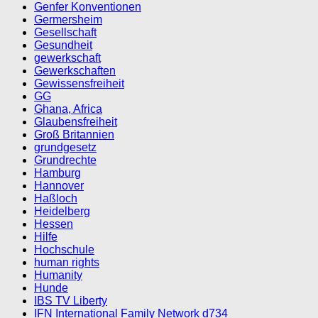
Genfer Konventionen
Germersheim
Gesellschaft
Gesundheit
gewerkschaft
Gewerkschaften
Gewissensfreiheit
GG
Ghana, Africa
Glaubensfreiheit
Groß Britannien
grundgesetz
Grundrechte
Hamburg
Hannover
Haßloch
Heidelberg
Hessen
Hilfe
Hochschule
human rights
Humanity
Hunde
IBS TV Liberty
IFN International Family Network d734