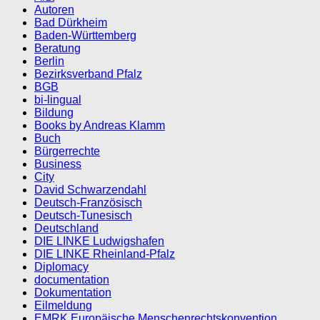
Autoren
Bad Dürkheim
Baden-Württemberg
Beratung
Berlin
Bezirksverband Pfalz
BGB
bi-lingual
Bildung
Books by Andreas Klamm
Buch
Bürgerrechte
Business
City
David Schwarzendahl
Deutsch-Französisch
Deutsch-Tunesisch
Deutschland
DIE LINKE Ludwigshafen
DIE LINKE Rheinland-Pfalz
Diplomacy
documentation
Dokumentation
Eilmeldung
EMRK Europäische Menschenrechtskonvention