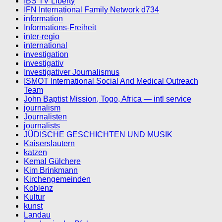
IBS TV Liberty
IFN International Family Network d734
information
Informations-Freiheit
inter-regio
international
investigation
investigativ
Investigativer Journalismus
ISMOT International Social And Medical Outreach
Team
John Baptist Mission, Togo, Africa — intl service
journalism
Journalisten
journalists
JÜDISCHE GESCHICHTEN UND MUSIK
Kaiserslautern
katzen
Kemal Gülchere
Kim Brinkmann
Kirchengemeinden
Koblenz
Kultur
kunst
Landau