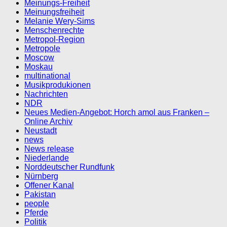
Meinungs-Freiheit
Meinungsfreiheit
Melanie Wery-Sims
Menschenrechte
Metropol-Region
Metropole
Moscow
Moskau
multinational
Musikprodukionen
Nachrichten
NDR
Neues Medien-Angebot: Horch amol aus Franken –
Online Archiv
Neustadt
news
News release
Niederlande
Norddeutscher Rundfunk
Nürnberg
Offener Kanal
Pakistan
people
Pferde
Politik