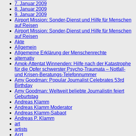
7. Januar 2009
8. Januar 2009
9. Januar 2009
Airport Mission: Sonder-Dienst und Hilfe für Menschen
auf Reisen
Airport Mission: Sonder-Dienst und Hilfe für Menschen
auf Reisen
Akte
Allgemein
Allgemeine Erklärung der Menschenrechte
alternativ
Amok-Attentat Winnenden: Hilfe nach der Katastrophe
für die Opfer schwerster Psycho-Traumata – Notfall-
und Krisen-Beratungs-Telefonnummer
Amy Goodman: Popular Journalist Celebrates 53rd
Birthday
Amy Goodman: Weltweit beliebte Journalistin feiert
Geburtstag
Andreas Klamm
Andreas Klamm Moderator
Andreas Klamm-Sabaot
Andreas P. Klamm
art
artists
Arzt