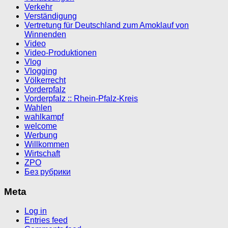
Verkehr
Verständigung
Vertretung für Deutschland zum Amoklauf von
Winnenden
Video
Video-Produktionen
Vlog
Vlogging
Völkerrecht
Vorderpfalz
Vorderpfalz :: Rhein-Pfalz-Kreis
Wahlen
wahlkampf
welcome
Werbung
Willkommen
Wirtschaft
ZPO
Без рубрики
Meta
Log in
Entries feed