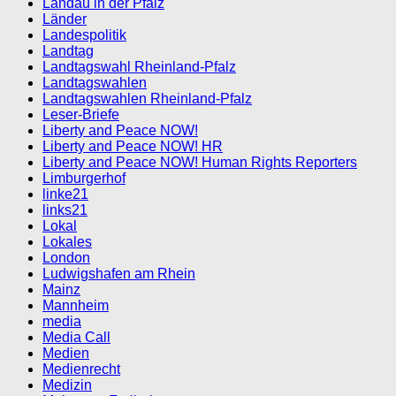
Landau in der Pfalz
Länder
Landespolitik
Landtag
Landtagswahl Rheinland-Pfalz
Landtagswahlen
Landtagswahlen Rheinland-Pfalz
Leser-Briefe
Liberty and Peace NOW!
Liberty and Peace NOW! HR
Liberty and Peace NOW! Human Rights Reporters
Limburgerhof
linke21
links21
Lokal
Lokales
London
Ludwigshafen am Rhein
Mainz
Mannheim
media
Media Call
Medien
Medienrecht
Medizin