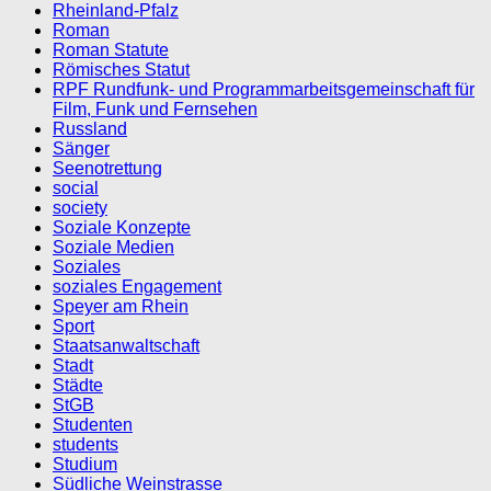
Rheinland-Pfalz
Roman
Roman Statute
Römisches Statut
RPF Rundfunk- und Programmarbeitsgemeinschaft für
Film, Funk und Fernsehen
Russland
Sänger
Seenotrettung
social
society
Soziale Konzepte
Soziale Medien
Soziales
soziales Engagement
Speyer am Rhein
Sport
Staatsanwaltschaft
Stadt
Städte
StGB
Studenten
students
Studium
Südliche Weinstrasse