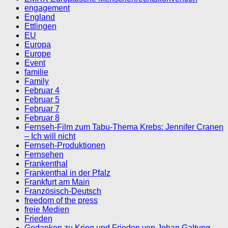
engagement
England
Ettlingen
EU
Europa
Europe
Event
familie
Family
Februar 4
Februar 5
Februar 7
Februar 8
Fernseh-Film zum Tabu-Thema Krebs: Jennifer Cranen
– Ich will nicht
Fernseh-Produktionen
Fernsehen
Frankenthal
Frankenthal in der Pfalz
Frankfurt am Main
Französisch-Deutsch
freedom of the press
freie Medien
Frieden
Gedanken zu Krieg und Frieden von Johan Galtung