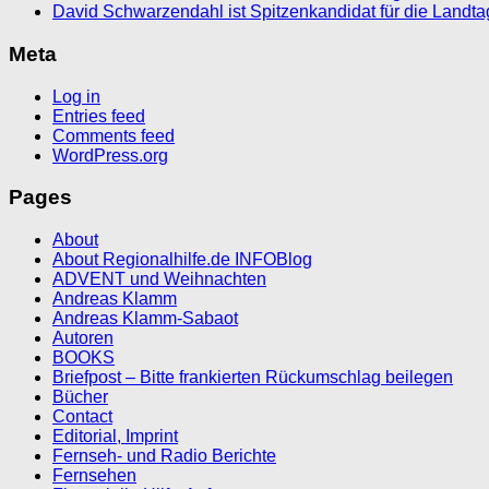
David Schwarzendahl ist Spitzenkandidat für die Landt
Meta
Log in
Entries feed
Comments feed
WordPress.org
Pages
About
About Regionalhilfe.de INFOBlog
ADVENT und Weihnachten
Andreas Klamm
Andreas Klamm-Sabaot
Autoren
BOOKS
Briefpost – Bitte frankierten Rückumschlag beilegen
Bücher
Contact
Editorial, Imprint
Fernseh- und Radio Berichte
Fernsehen