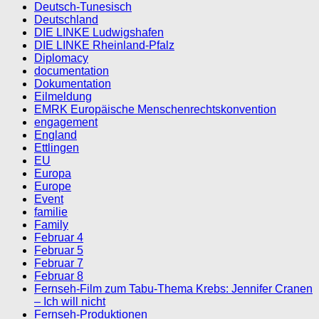
Deutsch-Tunesisch
Deutschland
DIE LINKE Ludwigshafen
DIE LINKE Rheinland-Pfalz
Diplomacy
documentation
Dokumentation
Eilmeldung
EMRK Europäische Menschenrechtskonvention
engagement
England
Ettlingen
EU
Europa
Europe
Event
familie
Family
Februar 4
Februar 5
Februar 7
Februar 8
Fernseh-Film zum Tabu-Thema Krebs: Jennifer Cranen
– Ich will nicht
Fernseh-Produktionen