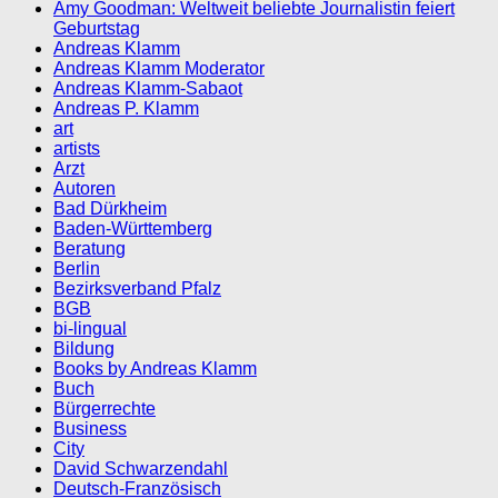
Amy Goodman: Weltweit beliebte Journalistin feiert
Geburtstag
Andreas Klamm
Andreas Klamm Moderator
Andreas Klamm-Sabaot
Andreas P. Klamm
art
artists
Arzt
Autoren
Bad Dürkheim
Baden-Württemberg
Beratung
Berlin
Bezirksverband Pfalz
BGB
bi-lingual
Bildung
Books by Andreas Klamm
Buch
Bürgerrechte
Business
City
David Schwarzendahl
Deutsch-Französisch