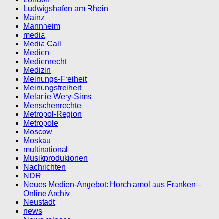
Ludwigshafen am Rhein
Mainz
Mannheim
media
Media Call
Medien
Medienrecht
Medizin
Meinungs-Freiheit
Meinungsfreiheit
Melanie Wery-Sims
Menschenrechte
Metropol-Region
Metropole
Moscow
Moskau
multinational
Musikprodukionen
Nachrichten
NDR
Neues Medien-Angebot: Horch amol aus Franken –
Online Archiv
Neustadt
news