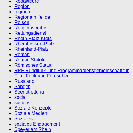
Redakteure
Region
regional
Regionalhilfe. de
Reisen
Religionsfreiheit
Rettungsdienst
Rhein-Pfalz-Kreis
Rheinhessen-Pfalz
Rheinland-Pfalz
Roman
Roman Statute
Römisches Statut
RPF Rundfunk- und Programmarbeitsgemeinschaft für
Film, Funk und Fernsehen
Russland
Sänger
Seenotrettung
social
society
Soziale Konzepte
Soziale Medien
Soziales
soziales Engagement
Speyer am Rhein