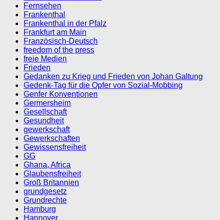
Fernsehen
Frankenthal
Frankenthal in der Pfalz
Frankfurt am Main
Französisch-Deutsch
freedom of the press
freie Medien
Frieden
Gedanken zu Krieg und Frieden von Johan Galtung
Gedenk-Tag für die Opfer von Sozial-Mobbing
Genfer Konventionen
Germersheim
Gesellschaft
Gesundheit
gewerkschaft
Gewerkschaften
Gewissensfreiheit
GG
Ghana, Africa
Glaubensfreiheit
Groß Britannien
grundgesetz
Grundrechte
Hamburg
Hannover