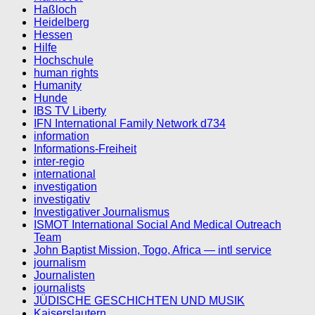
Haßloch
Heidelberg
Hessen
Hilfe
Hochschule
human rights
Humanity
Hunde
IBS TV Liberty
IFN International Family Network d734
information
Informations-Freiheit
inter-regio
international
investigation
investigativ
Investigativer Journalismus
ISMOT International Social And Medical Outreach
Team
John Baptist Mission, Togo, Africa — intl service
journalism
Journalisten
journalists
JÜDISCHE GESCHICHTEN UND MUSIK
Kaiserslautern