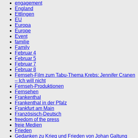
engagement
England
Ettlingen
EU
Europa
Europe
Event
familie
Family
Februar 4
Februar 5
Februar 7
Februar 8
Fernseh-Film zum Tabu-Thema Krebs: Jennifer Cranen
– Ich will nicht
Fernseh-Produktionen
Fernsehen
Frankenthal
Frankenthal in der Pfalz
Frankfurt am Main
Französisch-Deutsch
freedom of the press
freie Medien
Frieden
Gedanken zu Krieg und Frieden von Johan Galtung