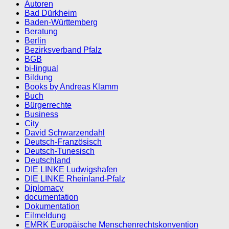
Autoren
Bad Dürkheim
Baden-Württemberg
Beratung
Berlin
Bezirksverband Pfalz
BGB
bi-lingual
Bildung
Books by Andreas Klamm
Buch
Bürgerrechte
Business
City
David Schwarzendahl
Deutsch-Französisch
Deutsch-Tunesisch
Deutschland
DIE LINKE Ludwigshafen
DIE LINKE Rheinland-Pfalz
Diplomacy
documentation
Dokumentation
Eilmeldung
EMRK Europäische Menschenrechtskonvention