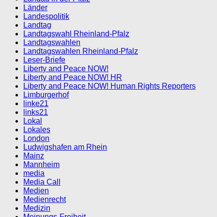
Länder
Landespolitik
Landtag
Landtagswahl Rheinland-Pfalz
Landtagswahlen
Landtagswahlen Rheinland-Pfalz
Leser-Briefe
Liberty and Peace NOW!
Liberty and Peace NOW! HR
Liberty and Peace NOW! Human Rights Reporters
Limburgerhof
linke21
links21
Lokal
Lokales
London
Ludwigshafen am Rhein
Mainz
Mannheim
media
Media Call
Medien
Medienrecht
Medizin
Meinungs-Freiheit