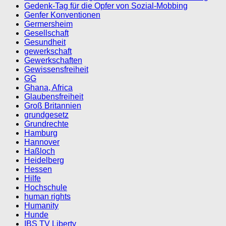
Gedenk-Tag für die Opfer von Sozial-Mobbing
Genfer Konventionen
Germersheim
Gesellschaft
Gesundheit
gewerkschaft
Gewerkschaften
Gewissensfreiheit
GG
Ghana, Africa
Glaubensfreiheit
Groß Britannien
grundgesetz
Grundrechte
Hamburg
Hannover
Haßloch
Heidelberg
Hessen
Hilfe
Hochschule
human rights
Humanity
Hunde
IBS TV Liberty