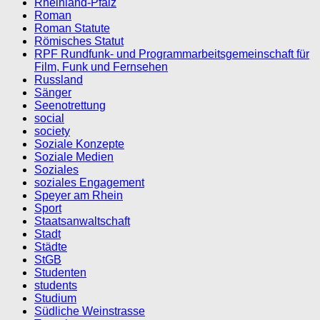
Rheinland-Pfalz
Roman
Roman Statute
Römisches Statut
RPF Rundfunk- und Programmarbeitsgemeinschaft für
Film, Funk und Fernsehen
Russland
Sänger
Seenotrettung
social
society
Soziale Konzepte
Soziale Medien
Soziales
soziales Engagement
Speyer am Rhein
Sport
Staatsanwaltschaft
Stadt
Städte
StGB
Studenten
students
Studium
Südliche Weinstrasse