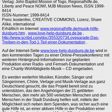
Verlag: John Baptist Mission of Togo, Regionalhilfe.de,
Liberty and Peace NOW!, MJB Mission News, ISSN 1999-
8414
ISSN-Nummer: 1999-8414
Preis: kostenfrei, CREATIVE COMMONS, Lizenz, Share
Alike, international
Erhältlich im Internet:
www.regionalhilfe.de/musik-hilfe-
duisburg.htm
,
www.love-help-duisburg.de.be
,
http://www.scribd.com/doc/35532073/Loveparade-Das-
Treiben-in-den-Tod-1-Teil-einer-Dokumentation
.
Auf der Internet-Seite
www.love-help-duisburg.de.be
wird in
den kommenden Tagen zu einer Online-Pressekonferenz mit
weiteren Hintergrund-Informationen zur geplanten
Produktion einer Radio- und Fernseh-Dokumentation und
eine Charity-Wohltätigkeits-Musik – CD eingeladen.
Es werden weiterhin Musiker, Künstler, Sänger und
Sängerinnen, Chöre, Verlage und Musik-Verlage aus ganz
Deutschland gesucht, die das Projekt bereit sind zu
unterstützen, das den Angehörigen der 21 getöteten
Menschen, den mehr als 500 verletzten Menschen und den
Menschen in der Stadt Duisburg helfen soll, mittels der
Möglichkeit sich neben dem Spenden, was sicher auch eine
gute Hilfe ist, an einer aktiven Hilfe in der Produktion einer