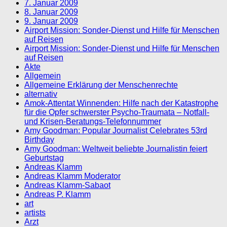
7. Januar 2009
8. Januar 2009
9. Januar 2009
Airport Mission: Sonder-Dienst und Hilfe für Menschen
auf Reisen
Airport Mission: Sonder-Dienst und Hilfe für Menschen
auf Reisen
Akte
Allgemein
Allgemeine Erklärung der Menschenrechte
alternativ
Amok-Attentat Winnenden: Hilfe nach der Katastrophe
für die Opfer schwerster Psycho-Traumata – Notfall-
und Krisen-Beratungs-Telefonnummer
Amy Goodman: Popular Journalist Celebrates 53rd
Birthday
Amy Goodman: Weltweit beliebte Journalistin feiert
Geburtstag
Andreas Klamm
Andreas Klamm Moderator
Andreas Klamm-Sabaot
Andreas P. Klamm
art
artists
Arzt