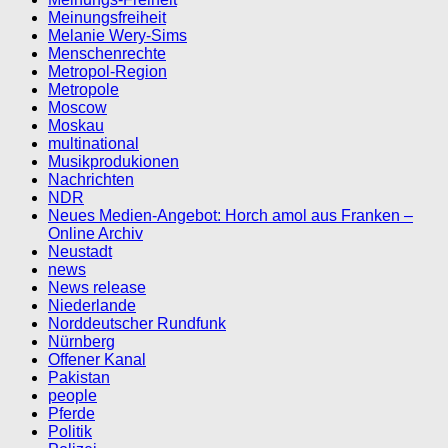
Meinungsfreiheit
Melanie Wery-Sims
Menschenrechte
Metropol-Region
Metropole
Moscow
Moskau
multinational
Musikprodukionen
Nachrichten
NDR
Neues Medien-Angebot: Horch amol aus Franken –
Online Archiv
Neustadt
news
News release
Niederlande
Norddeutscher Rundfunk
Nürnberg
Offener Kanal
Pakistan
people
Pferde
Politik