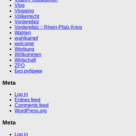
Vlog
Vlogging
Völkerrecht
Vorderpfalz
Vorderpfalz :: Rhein-Pfalz-Kreis
Wahlen
wahlkampf
welcome
Werbung
Willkommen
Wirtschaft
ZPO
Без рубрики
Meta
Log in
Entries feed
Comments feed
WordPress.org
Meta
Log in