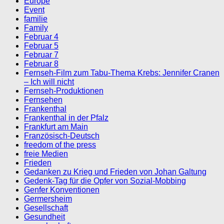
Europe
Event
familie
Family
Februar 4
Februar 5
Februar 7
Februar 8
Fernseh-Film zum Tabu-Thema Krebs: Jennifer Cranen
– Ich will nicht
Fernseh-Produktionen
Fernsehen
Frankenthal
Frankenthal in der Pfalz
Frankfurt am Main
Französisch-Deutsch
freedom of the press
freie Medien
Frieden
Gedanken zu Krieg und Frieden von Johan Galtung
Gedenk-Tag für die Opfer von Sozial-Mobbing
Genfer Konventionen
Germersheim
Gesellschaft
Gesundheit