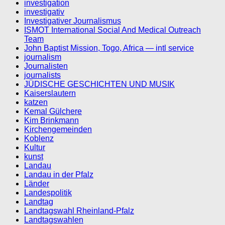
investigation
investigativ
Investigativer Journalismus
ISMOT International Social And Medical Outreach
Team
John Baptist Mission, Togo, Africa — intl service
journalism
Journalisten
journalists
JÜDISCHE GESCHICHTEN UND MUSIK
Kaiserslautern
katzen
Kemal Gülchere
Kim Brinkmann
Kirchengemeinden
Koblenz
Kultur
kunst
Landau
Landau in der Pfalz
Länder
Landespolitik
Landtag
Landtagswahl Rheinland-Pfalz
Landtagswahlen