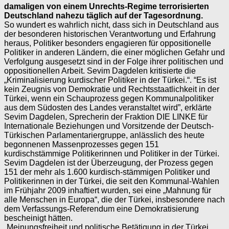
damaligen von einem Unrechts-Regime terrorisierten
Deutschland nahezu täglich auf der Tagesordnung.
So wundert es wahrlich nicht, dass sich in Deutschland aus
der besonderen historischen Verantwortung und Erfahrung
heraus, Politiker besonders engagieren für oppositionelle
Politiker in anderen Ländern, die einer möglichen Gefahr und
Verfolgung ausgesetzt sind in der Folge ihrer politischen und
oppositionellen Arbeit. Sevim Dagdelen kritisierte die
„Kriminalisierung kurdischer Politiker in der Türkei.“. “Es ist
kein Zeugnis von Demokratie und Rechtsstaatlichkeit in der
Türkei, wenn ein Schauprozess gegen Kommunalpolitiker
aus dem Südosten des Landes veranstaltet wird”, erklärte
Sevim Dagdelen, Sprecherin der Fraktion DIE LINKE für
Internationale Beziehungen und Vorsitzende der Deutsch-
Türkischen Parlamentariergruppe, anlässlich des heute
begonnenen Massenprozesses gegen 151
kurdischstämmige Politikerinnen und Politiker in der Türkei.
Sevim Dagdelen ist der Überzeugung, der Prozess gegen
151 der mehr als 1.600 kurdisch-stämmigen Politiker und
Politikerinnen in der Türkei, die seit den Kommunal-Wahlen
im Frühjahr 2009 inhaftiert wurden, sei eine „Mahnung für
alle Menschen in Europa“, die der Türkei, insbesondere nach
dem Verfassungs-Referendum eine Demokratisierung
bescheinigt hätten.
„Meinungsfreiheit und politische Betätigung in der Türkei