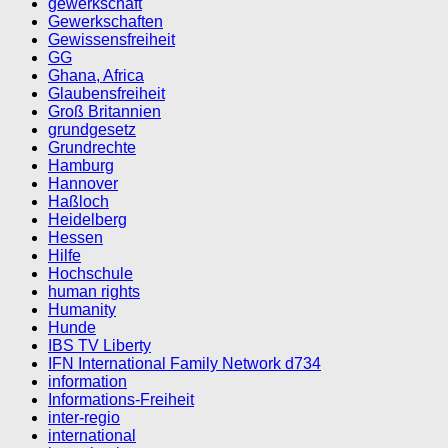
gewerkschaft
Gewerkschaften
Gewissensfreiheit
GG
Ghana, Africa
Glaubensfreiheit
Groß Britannien
grundgesetz
Grundrechte
Hamburg
Hannover
Haßloch
Heidelberg
Hessen
Hilfe
Hochschule
human rights
Humanity
Hunde
IBS TV Liberty
IFN International Family Network d734
information
Informations-Freiheit
inter-regio
international