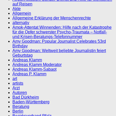
auf Reisen
Akte
Allgemein
Allgemeine Erklärung der Menschenrechte
alternativ
Amok-Attentat Winnenden: Hilfe nach der Katastrophe
für die Opfer schwerster Psycho-Traumata – Notfall-
und Krisen-Beratungs-Telefonnummer
Amy Goodman: Popular Journalist Celebrates 53rd
Birthday
Amy Goodman: Weltweit beliebte Journalistin feiert
Geburtstag
Andreas Klamm
Andreas Klamm Moderator
Andreas Klamm-Sabaot
Andreas P. Klamm
art
artists
Arzt
Autoren
Bad Dürkheim
Baden-Württemberg
Beratung
Berlin
Bezirksverband Pfalz