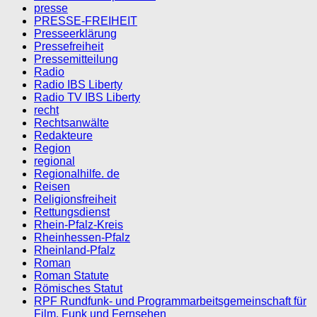
presse
PRESSE-FREIHEIT
Presseerklärung
Pressefreiheit
Pressemitteilung
Radio
Radio IBS Liberty
Radio TV IBS Liberty
recht
Rechtsanwälte
Redakteure
Region
regional
Regionalhilfe. de
Reisen
Religionsfreiheit
Rettungsdienst
Rhein-Pfalz-Kreis
Rheinhessen-Pfalz
Rheinland-Pfalz
Roman
Roman Statute
Römisches Statut
RPF Rundfunk- und Programmarbeitsgemeinschaft für
Film, Funk und Fernsehen