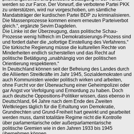
werden so zur Farce. Der Vorwurf, die verbotene Partei PKK
zu unterstützen, wird nur vorgeschoben, um sämtliche
Mandatsträger der kurdischen Partei BDP zu kriminalisieren.
Die Massenprozesse kommen einem erneuten Parteiverbot
gleich.“, ergänzte Sevim Dagdelen.
Die Linke ist der Überzeugung, dass politische Schau-
Prozesse wenig hilfreich im Demokratisierungs-Prozess sind
und fordert daher die „sofortige Einstellung des Verfahrens.“
Die türkische Regierung müsse die kulturellen Rechte von
Minderheiten endlich sicherstellen und das Recht auf
politische Betätigung „unabhängig von der politischen
Orientierung respektieren.“
In Deutschland können seit der Befreiung des Landes durch
die Alliierten Streitkräfte im Jahr 1945, Sozialdemokraten und
auch Kommunisten wieder politisch wirken und arbeiten,
ohne Furcht vor der Überwachung einer Geheimpolizei oder
gar Angst vor Verfolgung und Ermordung zu haben. Doch
auch deutsche Oppositions-Politiker wissen, dass ebenso in
Deutschland, 64 Jahre nach dem Ende des Zweiten
Weltkrieges täglich für die Erhaltung von Demokratie,
Grundrechten und Grund-Freiheit hart gewirkt und gearbeitet
werden muss, damit totalitäre Regime nicht die Kontrolle
über parlamentarische oder außerparlamentarische
politische Gremien wie in den Jahren 1933 bis 1945
übernehmen können.