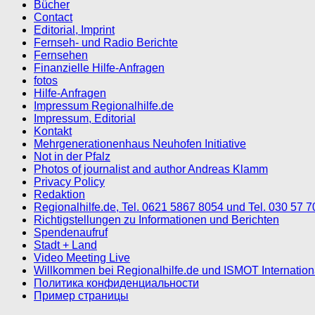
Bücher
Contact
Editorial, Imprint
Fernseh- und Radio Berichte
Fernsehen
Finanzielle Hilfe-Anfragen
fotos
Hilfe-Anfragen
Impressum Regionalhilfe.de
Impressum, Editorial
Kontakt
Mehrgenerationenhaus Neuhofen Initiative
Not in der Pfalz
Photos of journalist and author Andreas Klamm
Privacy Policy
Redaktion
Regionalhilfe.de, Tel. 0621 5867 8054 und Tel. 030 57 
Richtigstellungen zu Informationen und Berichten
Spendenaufruf
Stadt + Land
Video Meeting Live
Willkommen bei Regionalhilfe.de und ISMOT Internatio
Политика конфиденциальности
Пример страницы