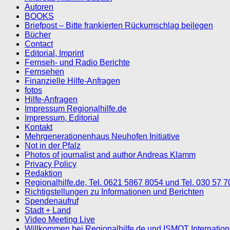
Autoren
BOOKS
Briefpost – Bitte frankierten Rückumschlag beilegen
Bücher
Contact
Editorial, Imprint
Fernseh- und Radio Berichte
Fernsehen
Finanzielle Hilfe-Anfragen
fotos
Hilfe-Anfragen
Impressum Regionalhilfe.de
Impressum, Editorial
Kontakt
Mehrgenerationenhaus Neuhofen Initiative
Not in der Pfalz
Photos of journalist and author Andreas Klamm
Privacy Policy
Redaktion
Regionalhilfe.de, Tel. 0621 5867 8054 und Tel. 030 57 
Richtigstellungen zu Informationen und Berichten
Spendenaufruf
Stadt + Land
Video Meeting Live
Willkommen bei Regionalhilfe.de und ISMOT Internatio