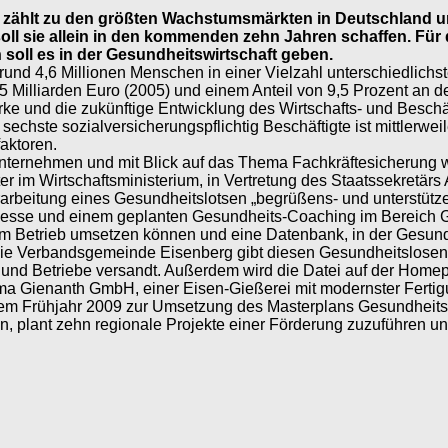
ft zählt zu den größten Wachstumsmärkten in Deutschland u
oll sie allein in den kommenden zehn Jahren schaffen. Fü
 soll es in der Gesundheitswirtschaft geben.
und 4,6 Millionen Menschen in einer Vielzahl unterschiedlichste
,5 Milliarden Euro (2005) und einem Anteil von 9,5 Prozent an 
ärke und die zukünftige Entwicklung des Wirtschafts- und Besch
sechste sozialversicherungspflichtig Beschäftigte ist mittlerwei
faktoren.
n Unternehmen und mit Blick auf das Thema Fachkräftesicherung
ter im Wirtschaftsministerium, in Vertretung des Staatssekretär
beitung eines Gesundheitslotsen „begrüßens- und unterstütze
smesse und einem geplanten Gesundheits-Coaching im Bereich
hrem Betrieb umsetzen können und eine Datenbank, in der Gesu
Die Verbandsgemeinde Eisenberg gibt diesen Gesundheitslosen 
nd Betriebe versandt. Außerdem wird die Datei auf der Homepag
Firma Gienanth GmbH, einer Eisen-Gießerei mit modernster Fert
 dem Frühjahr 2009 zur Umsetzung des Masterplans Gesundheitswi
n, plant zehn regionale Projekte einer Förderung zuzuführen und 