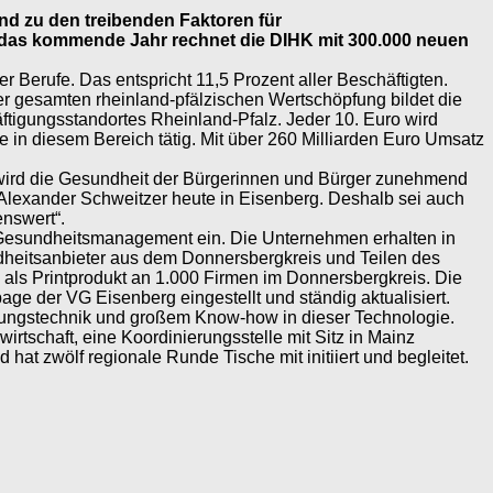
nd zu den treibenden Faktoren für
r das kommende Jahr rechnet die DIHK mit 300.000 neuen
r Berufe. Das entspricht 11,5 Prozent aller Beschäftigten.
der gesamten rheinland-pfälzischen Wertschöpfung bildet die
äftigungsstandortes Rheinland-Pfalz. Jeder 10. Euro wird
le in diesem Bereich tätig. Mit über 260 Milliarden Euro Umsatz
 wird die Gesundheit der Bürgerinnen und Bürger zunehmend
s Alexander Schweitzer heute in Eisenberg. Deshalb sei auch
nswert“.
 Gesundheitsmanagement ein. Die Unternehmen erhalten in
ndheitsanbieter aus dem Donnersbergkreis und Teilen des
als Printprodukt an 1.000 Firmen im Donnersbergkreis. Die
e der VG Eisenberg eingestellt und ständig aktualisiert.
igungstechnik und großem Know-how in dieser Technologie.
rtschaft, eine Koordinierungsstelle mit Sitz in Mainz
hat zwölf regionale Runde Tische mit initiiert und begleitet.