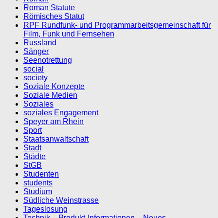
Roman Statute
Römisches Statut
RPF Rundfunk- und Programmarbeitsgemeinschaft für
Film, Funk und Fernsehen
Russland
Sänger
Seenotrettung
social
society
Soziale Konzepte
Soziale Medien
Soziales
soziales Engagement
Speyer am Rhein
Sport
Staatsanwaltschaft
Stadt
Städte
StGB
Studenten
students
Studium
Südliche Weinstrasse
Tageslosung
Technik – Produkt-Informationen – Neues