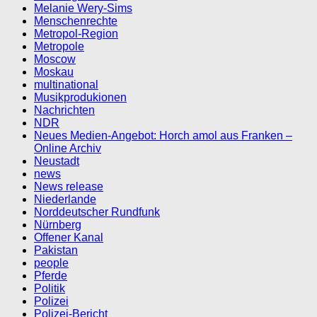
Melanie Wery-Sims
Menschenrechte
Metropol-Region
Metropole
Moscow
Moskau
multinational
Musikprodukionen
Nachrichten
NDR
Neues Medien-Angebot: Horch amol aus Franken –
Online Archiv
Neustadt
news
News release
Niederlande
Norddeutscher Rundfunk
Nürnberg
Offener Kanal
Pakistan
people
Pferde
Politik
Polizei
Polizei-Bericht