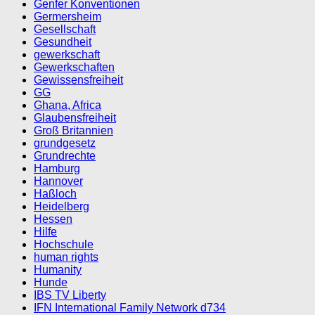
Genfer Konventionen
Germersheim
Gesellschaft
Gesundheit
gewerkschaft
Gewerkschaften
Gewissensfreiheit
GG
Ghana, Africa
Glaubensfreiheit
Groß Britannien
grundgesetz
Grundrechte
Hamburg
Hannover
Haßloch
Heidelberg
Hessen
Hilfe
Hochschule
human rights
Humanity
Hunde
IBS TV Liberty
IFN International Family Network d734