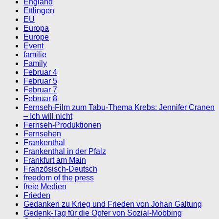
England
Ettlingen
EU
Europa
Europe
Event
familie
Family
Februar 4
Februar 5
Februar 7
Februar 8
Fernseh-Film zum Tabu-Thema Krebs: Jennifer Cranen
– Ich will nicht
Fernseh-Produktionen
Fernsehen
Frankenthal
Frankenthal in der Pfalz
Frankfurt am Main
Französisch-Deutsch
freedom of the press
freie Medien
Frieden
Gedanken zu Krieg und Frieden von Johan Galtung
Gedenk-Tag für die Opfer von Sozial-Mobbing