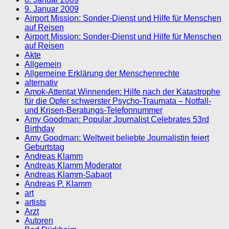
9. Januar 2009
Airport Mission: Sonder-Dienst und Hilfe für Menschen
auf Reisen
Airport Mission: Sonder-Dienst und Hilfe für Menschen
auf Reisen
Akte
Allgemein
Allgemeine Erklärung der Menschenrechte
alternativ
Amok-Attentat Winnenden: Hilfe nach der Katastrophe
für die Opfer schwerster Psycho-Traumata – Notfall-
und Krisen-Beratungs-Telefonnummer
Amy Goodman: Popular Journalist Celebrates 53rd
Birthday
Amy Goodman: Weltweit beliebte Journalistin feiert
Geburtstag
Andreas Klamm
Andreas Klamm Moderator
Andreas Klamm-Sabaot
Andreas P. Klamm
art
artists
Arzt
Autoren