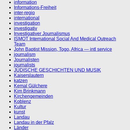
information
Informations-Freiheit
inter-regio
international
investigation
investigativ
Investigativer Journalismus
ISMOT International Social And Medical Outreach
Team
John Baptist Mission, Togo, Africa — intl service
journalism
Journalisten
journalists
JÜDISCHE GESCHICHTEN UND MUSIK
Kaiserslautern
katzen
Kemal Gülchere
Kim Brinkmann
Kirchengemeinden
Koblenz
Kultur
kunst
Landau
Landau in der Pfalz
Länder