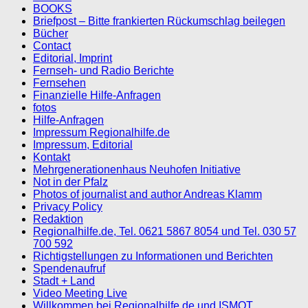
BOOKS
Briefpost – Bitte frankierten Rückumschlag beilegen
Bücher
Contact
Editorial, Imprint
Fernseh- und Radio Berichte
Fernsehen
Finanzielle Hilfe-Anfragen
fotos
Hilfe-Anfragen
Impressum Regionalhilfe.de
Impressum, Editorial
Kontakt
Mehrgenerationenhaus Neuhofen Initiative
Not in der Pfalz
Photos of journalist and author Andreas Klamm
Privacy Policy
Redaktion
Regionalhilfe.de, Tel. 0621 5867 8054 und Tel. 030 57
700 592
Richtigstellungen zu Informationen und Berichten
Spendenaufruf
Stadt + Land
Video Meeting Live
Willkommen bei Regionalhilfe.de und ISMOT