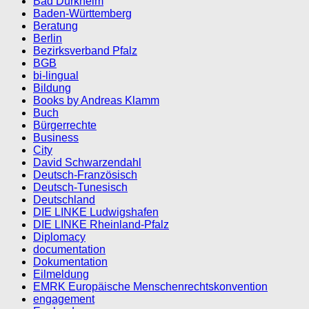
Bad Dürkheim
Baden-Württemberg
Beratung
Berlin
Bezirksverband Pfalz
BGB
bi-lingual
Bildung
Books by Andreas Klamm
Buch
Bürgerrechte
Business
City
David Schwarzendahl
Deutsch-Französisch
Deutsch-Tunesisch
Deutschland
DIE LINKE Ludwigshafen
DIE LINKE Rheinland-Pfalz
Diplomacy
documentation
Dokumentation
Eilmeldung
EMRK Europäische Menschenrechtskonvention
engagement