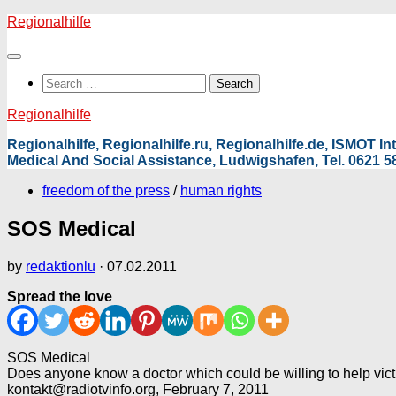
Skip
Regionalhilfe
to
content
Search
for:
Regionalhilfe
Regionalhilfe, Regionalhilfe.ru, Regionalhilfe.de, ISMOT 
Medical And Social Assistance, Ludwigshafen, Tel. 0621 58
freedom of the press
/
human rights
SOS Medical
by
redaktionlu
·
07.02.2011
Spread the love
SOS Medical
Does anyone know a doctor which could be willing to help vict
kontakt@radiotvinfo.org, February 7, 2011