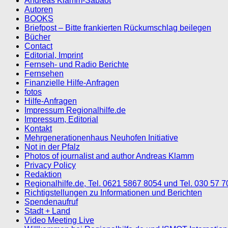
Andreas Klamm-Sabaot
Autoren
BOOKS
Briefpost – Bitte frankierten Rückumschlag beilegen
Bücher
Contact
Editorial, Imprint
Fernseh- und Radio Berichte
Fernsehen
Finanzielle Hilfe-Anfragen
fotos
Hilfe-Anfragen
Impressum Regionalhilfe.de
Impressum, Editorial
Kontakt
Mehrgenerationenhaus Neuhofen Initiative
Not in der Pfalz
Photos of journalist and author Andreas Klamm
Privacy Policy
Redaktion
Regionalhilfe.de, Tel. 0621 5867 8054 und Tel. 030 57 
Richtigstellungen zu Informationen und Berichten
Spendenaufruf
Stadt + Land
Video Meeting Live