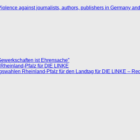
iolence against journalists, authors, publishers in Germany an
Gewerkschaften ist Ehrensache”
 Rheinland-Pfalz für DIE LINKE
agswahlen Rheinland-Pfalz für den Landtag für DIE LINKE – Re