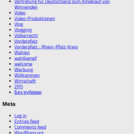
Vertretung für Deutschland zum Amoklauf von
Winnenden
Video
Video-Produktionen
Vlog
Vlogging
Völkerrecht
Vorderpfalz
Vorderpfalz :: Rhein-Pfalz-Kreis
Wahlen
wahlkampf
welcome
Werbung
Willkommen
Wirtschaft
ZPO
Без рубрики
Meta
Log in
Entries feed
Comments feed
WordPress.org