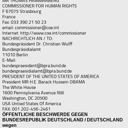
MR THOMAS HAMMARBERG
COMMISSIONER FOR HUMAN RIGHTS
F 67075 Strasbourg
France
Fax: 033 390 21 50 23
email: commissioner@coe.int
Internet: http://www.coe.int/commissioner
NACHRICHTLICH AN / TO:
Bundespräsident Dr. Christian Wulff
Bundespräsidialamt
11010 Berlin
E-Mail:
bundespraesident@bpra.bund.de
bundespraesidialamt@bpra.bund.de
PRESIDENT OF THE UNITED STATES OF AMERICA
President MR H.E. Barack Hussein OBAMA
The White House
1600 Pennsylvania Avenue NW
Washington, DC 20500
USA Untied States Of America
FAX: 001 202-456-2461
ÖFFENTLICHE BESCHWERDE GEGEN
BUNDESREPUBLIK DEUTSCHLAND / DEUTSCHLAND
wegen