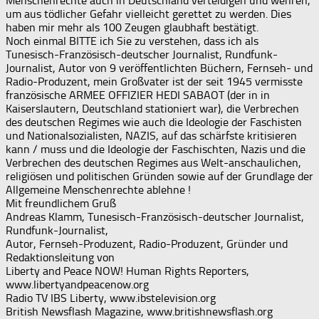
Menschenrechte auch in Deutschland verteidigen und wehren,
um aus tödlicher Gefahr vielleicht gerettet zu werden. Dies
haben mir mehr als 100 Zeugen glaubhaft bestätigt.
Noch einmal BITTE ich Sie zu verstehen, dass ich als
Tunesisch-Französisch-deutscher Journalist, Rundfunk-
Journalist, Autor von 9 veröffentlichten Büchern, Fernseh- und
Radio-Produzent, mein Großvater ist der seit 1945 vermisste
französische ARMEE OFFIZIER HEDI SABAOT (der in in
Kaiserslautern, Deutschland stationiert war), die Verbrechen
des deutschen Regimes wie auch die Ideologie der Faschisten
und Nationalsozialisten, NAZIS, auf das schärfste kritisieren
kann / muss und die Ideologie der Faschischten, Nazis und die
Verbrechen des deutschen Regimes aus Welt-anschaulichen,
religiösen und politischen Gründen sowie auf der Grundlage der
Allgemeine Menschenrechte ablehne !
Mit freundlichem Gruß
Andreas Klamm, Tunesisch-Französisch-deutscher Journalist,
Rundfunk-Journalist,
Autor, Fernseh-Produzent, Radio-Produzent, Gründer und
Redaktionsleitung von
Liberty and Peace NOW! Human Rights Reporters,
www.libertyandpeacenow.org
Radio TV IBS Liberty, www.ibstelevision.org
British Newsflash Magazine, www.britishnewsflash.org