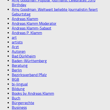
Amy Goodman: Popular Journalist Celebrates 53rd
Birthday
Amy Goodman: Weltweit beliebte Journalistin feiert
Geburtstag
Andreas Klamm
Andreas Klamm Moderator
Andreas Klamm-Sabaot
Andreas P. Klamm
art
artists
Arzt
Autoren
Bad Dürkheim
Baden-Württemberg
Beratung
Berlin
Bezirksverband Pfalz
BGB
bi-lingual
Bildung
Books by Andreas Klamm
Buch
Bürgerrechte
Business