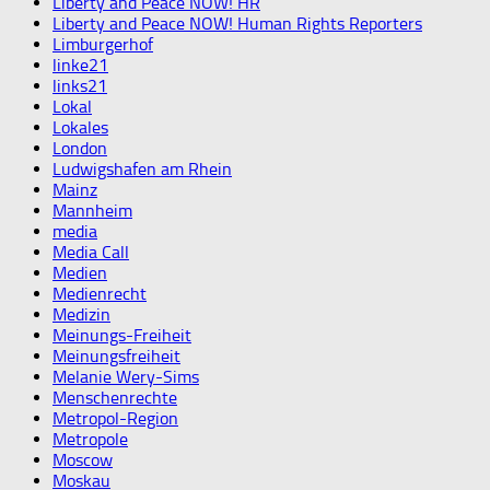
Liberty and Peace NOW! HR
Liberty and Peace NOW! Human Rights Reporters
Limburgerhof
linke21
links21
Lokal
Lokales
London
Ludwigshafen am Rhein
Mainz
Mannheim
media
Media Call
Medien
Medienrecht
Medizin
Meinungs-Freiheit
Meinungsfreiheit
Melanie Wery-Sims
Menschenrechte
Metropol-Region
Metropole
Moscow
Moskau