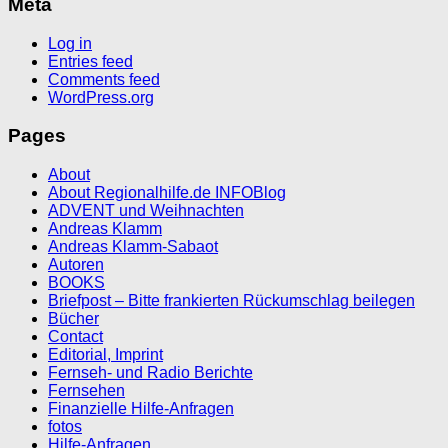
Meta
Log in
Entries feed
Comments feed
WordPress.org
Pages
About
About Regionalhilfe.de INFOBlog
ADVENT und Weihnachten
Andreas Klamm
Andreas Klamm-Sabaot
Autoren
BOOKS
Briefpost – Bitte frankierten Rückumschlag beilegen
Bücher
Contact
Editorial, Imprint
Fernseh- und Radio Berichte
Fernsehen
Finanzielle Hilfe-Anfragen
fotos
Hilfe-Anfragen