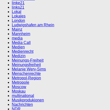
linke21
links21
Lokal
Lokales
London
Ludwigshafen am Rhein
Mainz
Mannheim
media
Media Call
Medien
Medienrecht
Medizin
Meinungs-Freiheit
Meinungsfreiheit
Melanie Wery-Sims
Menschenrechte
Metropol-Region
Metropole
Moscow
Moskau
multinational
Musikprodukionen
Nachrichten
NDR