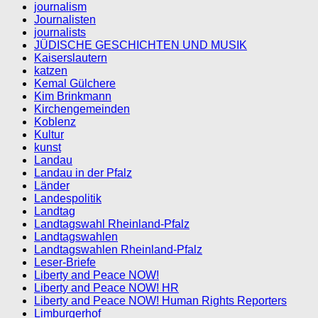
journalism
Journalisten
journalists
JÜDISCHE GESCHICHTEN UND MUSIK
Kaiserslautern
katzen
Kemal Gülchere
Kim Brinkmann
Kirchengemeinden
Koblenz
Kultur
kunst
Landau
Landau in der Pfalz
Länder
Landespolitik
Landtag
Landtagswahl Rheinland-Pfalz
Landtagswahlen
Landtagswahlen Rheinland-Pfalz
Leser-Briefe
Liberty and Peace NOW!
Liberty and Peace NOW! HR
Liberty and Peace NOW! Human Rights Reporters
Limburgerhof