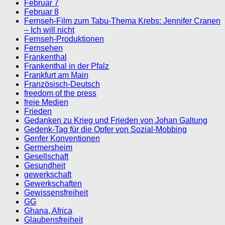
Februar 7
Februar 8
Fernseh-Film zum Tabu-Thema Krebs: Jennifer Cranen
– Ich will nicht
Fernseh-Produktionen
Fernsehen
Frankenthal
Frankenthal in der Pfalz
Frankfurt am Main
Französisch-Deutsch
freedom of the press
freie Medien
Frieden
Gedanken zu Krieg und Frieden von Johan Galtung
Gedenk-Tag für die Opfer von Sozial-Mobbing
Genfer Konventionen
Germersheim
Gesellschaft
Gesundheit
gewerkschaft
Gewerkschaften
Gewissensfreiheit
GG
Ghana, Africa
Glaubensfreiheit