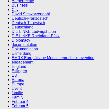
Bürgerrechte
Business
City
David Schwarzendahl
Deutsch-Französisch
Deutsch-Tunesisch
Deutschland
DIE LINKE Ludwigshafen
DIE LINKE Rheinland-Pfalz
Diplomacy
documentation
Dokumentation
Eilmeldung
EMRK Europäische Menschenrechtskonvention
engagement
England
Ettlingen
EU
Europa
Europe
Event
familie
Family
Februar 4
Februar 5