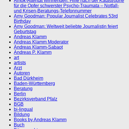
Amok-Attentat Winnenden: Hilfe nach der Katastrophe
für die Opfer schwerster Psycho-Traumata – Notfall-
und Krisen-Beratungs-Telefonnummer
Amy Goodman: Popular Journalist Celebrates 53rd
Birthday
Amy Goodman: Weltweit beliebte Journalistin feiert
Geburtstag
Andreas Klamm
Andreas Klamm Moderator
Andreas Klamm-Sabaot
Andreas P. Klamm
art
artists
Arzt
Autoren
Bad Dürkheim
Baden-Württemberg
Beratung
Berlin
Bezirksverband Pfalz
BGB
bi-lingual
Bildung
Books by Andreas Klamm
Buch