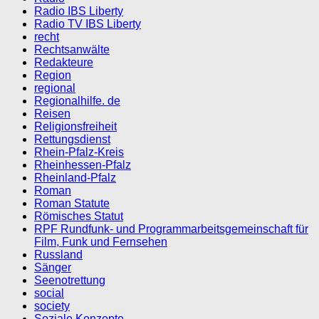
Radio IBS Liberty
Radio TV IBS Liberty
recht
Rechtsanwälte
Redakteure
Region
regional
Regionalhilfe. de
Reisen
Religionsfreiheit
Rettungsdienst
Rhein-Pfalz-Kreis
Rheinhessen-Pfalz
Rheinland-Pfalz
Roman
Roman Statute
Römisches Statut
RPF Rundfunk- und Programmarbeitsgemeinschaft für
Film, Funk und Fernsehen
Russland
Sänger
Seenotrettung
social
society
Soziale Konzepte