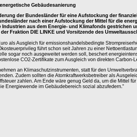
e energetische Gebäudesanierung
 Forderung der Bundesländer für eine Aufstockung der finanzi
Bundesländer nach einer Aufstockung der Mittel für die en
ve Industrien aus dem Energie- und Klimafonds gestrichen
in der Fraktion DIE LINKE und Vorsitzende des Umweltaussc
uro als Ausgleich für emissionshandelsbedingte Strompreiserhö
kosteuerprivileg führt schon seit Jahren zu einer Nettoentlas
lle sogar noch ausgeweitet werden soll, beschert energieinte
tenlose CO2-Zertifikate zum Ausgleich von direkten Carbon-L
nehmen an Klimaschutzinstrumenten, statt für den Umweltverbr
wenden. Zudem sollten die Atomkraftwerksbetreiber als Ausgelei
ffsteuer zahlen. Am Ende wäre genug Geld da, um die Mittel fü
d die Energiewende im Gebäudebereich sozial abzufedern.”