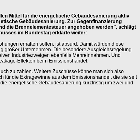
ellen Mittel für die energetische Gebäudesanierung aktiv
ergetische Gebäudesanierung. Zur Gegenfinanzierung
 und die Brennelementesteuer angehoben werden”, schlägt
husses im Bundestag erklärte weiter:
hungen erhalten sollen, ist absurd. Damit würden diese
tung großer Unternehmen. Die besondere Ausgleichsregelung
nsiven Industriezweigen ebenfalls Mehreinnahmen. Und
eakage-Effekten beim Emissionshandel.
auch zu zahlen. Weitere Zuschüsse könne man sich also
ch für die Extragewinne aus dem Emissionshandel, die sie seit
r die energetische Gebäudesanierung kurzfristig um zwei und