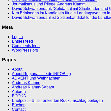
Journalismus und Pflege: Andreas Klamm
David Schwarzendahl: “Solidarität mit Streikenden und 
Kim Brinkmann ist Kandidatin für die Landtagswahlen in
David Schwarzendahl ist Spitzenkandidat für die Landt
Meta
Log in
Entries feed
Comments feed
WordPress.org
Pages
About
About Regionalhilfe.de INFOBlog
ADVENT und Weihnachten
Andreas Klamm
Andreas Klamm-Sabaot
Autoren
BOOKS
Briefpost – Bitte frankierten Rückumschlag beilegen
Bücher
Contact