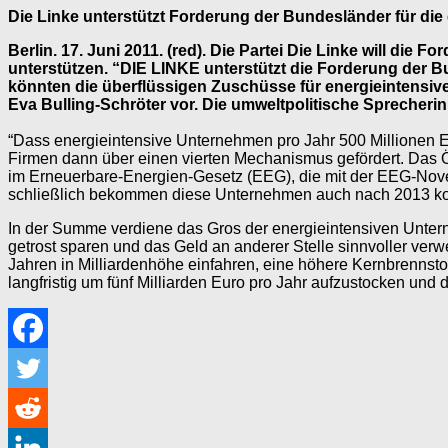
Die Linke unterstützt Forderung der Bundesländer für di
Berlin. 17. Juni 2011. (red). Die Partei Die Linke will die
unterstützen. “DIE LINKE unterstützt die Forderung der 
könnten die überflüssigen Zuschüsse für energieintensi
Eva Bulling-Schröter vor. Die umweltpolitische Sprecher
“Dass energieintensive Unternehmen pro Jahr 500 Millionen E
Firmen dann über einen vierten Mechanismus gefördert. Das Ö
im Erneuerbare-Energien-Gesetz (EEG), die mit der EEG-Nove
schließlich bekommen diese Unternehmen auch nach 2013 kos
In der Summe verdiene das Gros der energieintensiven Unter
getrost sparen und das Geld an anderer Stelle sinnvoller ver
Jahren in Milliardenhöhe einfahren, eine höhere Kernbrennsto
langfristig um fünf Milliarden Euro pro Jahr aufzustocken un