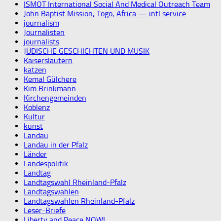
ISMOT International Social And Medical Outreach Team
John Baptist Mission, Togo, Africa — intl service
journalism
Journalisten
journalists
JÜDISCHE GESCHICHTEN UND MUSIK
Kaiserslautern
katzen
Kemal Gülchere
Kim Brinkmann
Kirchengemeinden
Koblenz
Kultur
kunst
Landau
Landau in der Pfalz
Länder
Landespolitik
Landtag
Landtagswahl Rheinland-Pfalz
Landtagswahlen
Landtagswahlen Rheinland-Pfalz
Leser-Briefe
Liberty and Peace NOW!