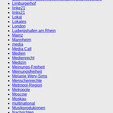
Limburgerhof
linke21
links21
Lokal
Lokales
London
Ludwigshafen am Rhein
Mainz
Mannheim
media
Media Call
Medien
Medienrecht
Medizin
Meinungs-Freiheit
Meinungsfreiheit
Melanie Wery-Sims
Menschenrechte
Metropol-Region
Metropole
Moscow
Moskau
multinational
Musikprodukionen
Nachrichten