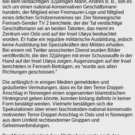
Bei dem verdächtigen 32jährigen Mann, Andres B. B., soll es
sich um einen national-konservativen Geschäftsmann
handeln, der Mitglied einer Freimaurer-Loge und Mitglied
eines örtlichen Schützenvereines sei. Der Norwegische
Fernseh-Sender TV 2 berichtete, der der Tat verdächtige
Geschäftsmann sei an beiden Tatorten, das meint im
Zentrum von Oslo und auf der Insel Utøya beobachtet
worden. Er habe ein reguläre militärische Ausbildung, jedoch
keine Ausbildung bei Spezialkräften des Militärs erhalten.
Bei einem mit Twitter assoziierten Dienst wurden Bilder
veröffentlicht, die den 32jährgen mit einer Schusswaffe in der
Hand auf der Insel Utøya zeigen. Augenzeugen auf der Insel
berichteten in Fernseh-Beiträgen, es “wurde aus allen
Richtungen geschossen.”
Die anfänglich in einigen Medien gemeldeten und
geäußerten Vermutungen, dass es für den Terror-Doppel-
Anschlag in Norwegen einen sogenannten Islamistischen
Hintergrund geben könnte, konnten bislang definitv in keiner
Form bestätigt werden. Vielmehr bestätigen sich die
Spekulationen über einen faschistoiden-national-konservativ
motivierten Terror-Doppel-Anschlag in Oslo und in Norwegen
aus dem Umfeld rechtsextremer Gruppen und
Geheimverbindungen.