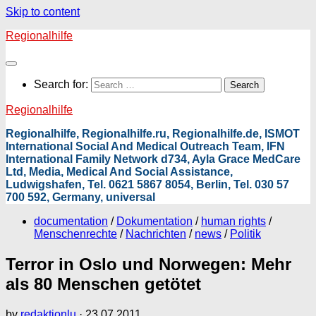
Skip to content
Regionalhilfe
Search for:
Regionalhilfe
Regionalhilfe, Regionalhilfe.ru, Regionalhilfe.de, ISMOT
International Social And Medical Outreach Team, IFN
International Family Network d734, Ayla Grace MedCare
Ltd, Media, Medical And Social Assistance,
Ludwigshafen, Tel. 0621 5867 8054, Berlin, Tel. 030 57
700 592, Germany, universal
documentation
/
Dokumentation
/
human rights
/
Menschenrechte
/
Nachrichten
/
news
/
Politik
Terror in Oslo und Norwegen: Mehr
als 80 Menschen getötet
by
redaktionlu
·
23.07.2011