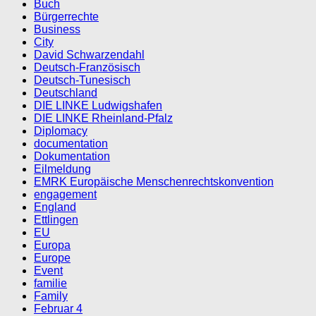
Buch
Bürgerrechte
Business
City
David Schwarzendahl
Deutsch-Französisch
Deutsch-Tunesisch
Deutschland
DIE LINKE Ludwigshafen
DIE LINKE Rheinland-Pfalz
Diplomacy
documentation
Dokumentation
Eilmeldung
EMRK Europäische Menschenrechtskonvention
engagement
England
Ettlingen
EU
Europa
Europe
Event
familie
Family
Februar 4