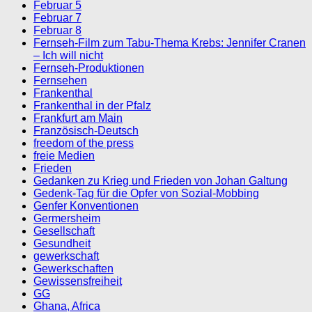
Februar 5
Februar 7
Februar 8
Fernseh-Film zum Tabu-Thema Krebs: Jennifer Cranen
– Ich will nicht
Fernseh-Produktionen
Fernsehen
Frankenthal
Frankenthal in der Pfalz
Frankfurt am Main
Französisch-Deutsch
freedom of the press
freie Medien
Frieden
Gedanken zu Krieg und Frieden von Johan Galtung
Gedenk-Tag für die Opfer von Sozial-Mobbing
Genfer Konventionen
Germersheim
Gesellschaft
Gesundheit
gewerkschaft
Gewerkschaften
Gewissensfreiheit
GG
Ghana, Africa