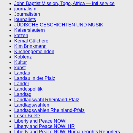
John Baptist Mission, Togo, Africa — intl service
journalism
Journalisten
journalists
JÜDISCHE GESCHICHTEN UND MUSIK
Kaiserslautern
katzen
Kemal Gülchere
Kim Brinkmann
Kirchengemeinden
Koblenz
Kultur
kunst
Landau
Landau in der Pfalz
Länder
Landespolitik
Landtag
Landtagswahl Rheinland-Pfalz
Landtagswahlen
Landtagswahlen Rheinland-Pfalz
Leser-Briefe
Liberty and Peace NOW!
Liberty and Peace NOW! HR
Liberty and Peace NOW! Human Rights Reporters