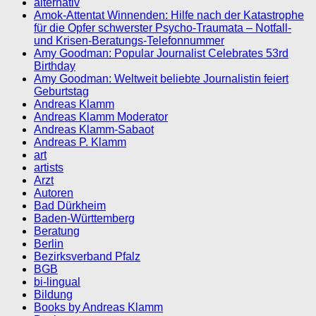
alternativ
Amok-Attentat Winnenden: Hilfe nach der Katastrophe
für die Opfer schwerster Psycho-Traumata – Notfall-
und Krisen-Beratungs-Telefonnummer
Amy Goodman: Popular Journalist Celebrates 53rd
Birthday
Amy Goodman: Weltweit beliebte Journalistin feiert
Geburtstag
Andreas Klamm
Andreas Klamm Moderator
Andreas Klamm-Sabaot
Andreas P. Klamm
art
artists
Arzt
Autoren
Bad Dürkheim
Baden-Württemberg
Beratung
Berlin
Bezirksverband Pfalz
BGB
bi-lingual
Bildung
Books by Andreas Klamm