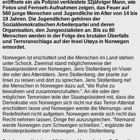
eröffnete ein als Polizist verkleidete 32jähriger Mann, wie
Fotos und Fernseh-Aufnahmen zeigen, das Feuer auf
560 junge Menschen und Jugendliche im Alter von 14 bis
19 Jahren. Die Jugendlichen gehören der
Sozialdemokratischen Arbeiterpartei und deren
Organisation, den Jungsozialisten an. Bis zu 80
Menschen werden in der Folge des brutalen Überfalls
und Terroranschlags auf der Insel Utøya in Norwegen
ermordet.
Norwegen ist erschüttert und die Menschen im Land stehen
unter Schock. Zweimal stand möglicherweise der
Staatspräsident von Norwegen, Jens Stoltenberg im Visier
der oder des Attentäters. Jens Stoltenberg, der plante zur
Insel zu reisen und dort zu sprechen. Jens Stoltenberg rief
die Menschen in Norwegen dazu auf, “die Ruhe zu
bewahren und zusammenzuhalten.”. An die oder den
möglichen Terroristen teite der Staatspräsident mit, dass die
Demokratie von Norwegen sich nicht nur das Terror-Attentat
erschüttern lasse und Norwegen werde die Meinungs- und
Redefreiheit nicht aufgeben. Norwegen werde sich nicht das
Recht nehmen lassen, Dinge frei auszusprechen. “Niemand
werde Norwegen zum Schweigen schießen.”, ergänzte der
Ministerpräsident von Norwegen, Jens Stoltenberg.