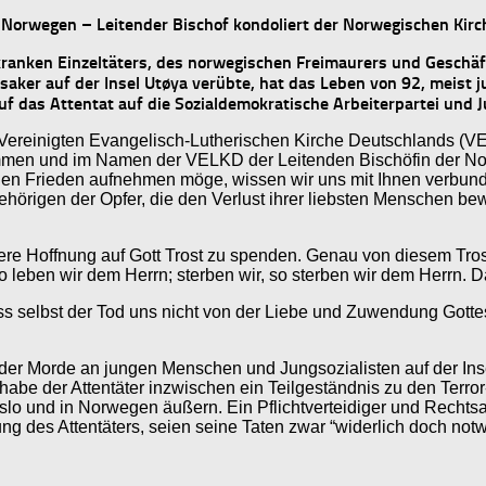
 Norwegen – Leitender Bischof kondoliert der Norwegischen Kirc
s kranken Einzeltäters, des norwegischen Freimaurers und Geschä
ker auf der Insel Utøya verübte, hat das Leben von 92, meist 
f das Attentat auf die Sozialdemokratische Arbeiterpartei und J
r Vereinigten Evangelisch-Lutherischen Kirche Deutschlands (V
men und im Namen der VELKD der Leitenden Bischöfin der Norw
inen Frieden aufnehmen möge, wissen wir uns mit Ihnen verbunden
ehörigen der Opfer, die den Verlust ihrer liebsten Menschen bewä
nsere Hoffnung auf Gott Trost zu spenden. Genau von diesem Tro
 leben wir dem Herrn; sterben wir, so sterben wir dem Herrn. Da
ss selbst der Tod uns nicht von der Liebe und Zuwendung Gott
 der Morde an jungen Menschen und Jungsozialisten auf der In
n habe der Attentäter inzwischen ein Teilgeständnis zu den Te
Oslo und in Norwegen äußern. Ein Pflichtverteidiger und Rechtsa
ng des Attentäters, seien seine Taten zwar “widerlich doch no