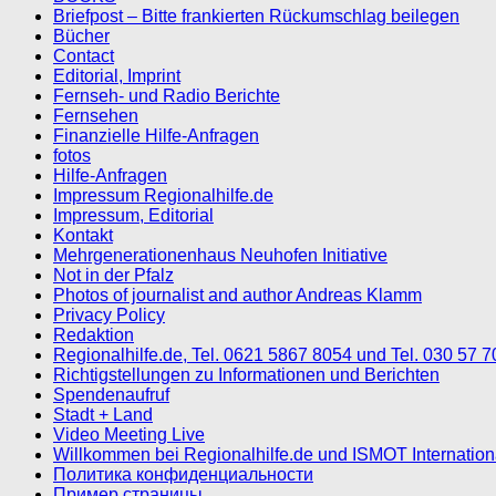
Briefpost – Bitte frankierten Rückumschlag beilegen
Bücher
Contact
Editorial, Imprint
Fernseh- und Radio Berichte
Fernsehen
Finanzielle Hilfe-Anfragen
fotos
Hilfe-Anfragen
Impressum Regionalhilfe.de
Impressum, Editorial
Kontakt
Mehrgenerationenhaus Neuhofen Initiative
Not in der Pfalz
Photos of journalist and author Andreas Klamm
Privacy Policy
Redaktion
Regionalhilfe.de, Tel. 0621 5867 8054 und Tel. 030 57 
Richtigstellungen zu Informationen und Berichten
Spendenaufruf
Stadt + Land
Video Meeting Live
Willkommen bei Regionalhilfe.de und ISMOT Internatio
Политика конфиденциальности
Пример страницы