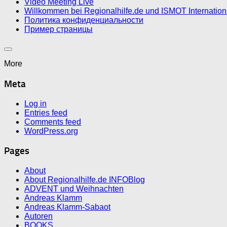
Video Meeting Live
Willkommen bei Regionalhilfe.de und ISMOT Internatio
Политика конфиденциальности
Пример страницы
More
Meta
Log in
Entries feed
Comments feed
WordPress.org
Pages
About
About Regionalhilfe.de INFOBlog
ADVENT und Weihnachten
Andreas Klamm
Andreas Klamm-Sabaot
Autoren
BOOKS