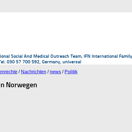
national Social And Medical Outreach Team, IFN International Fa
Tel. 030 57 700 592, Germany, universal
nrechte
/
Nachrichten
/
news
/
Politik
 in Norwegen