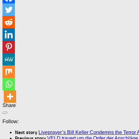
Share
Follow:
Next story
Liveprayer’s Bill Keller Condemns the Terror
Previous story
VELD trauert um die Opfer der Anschläg