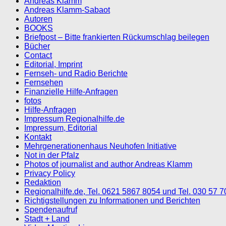
Andreas Klamm
Andreas Klamm-Sabaot
Autoren
BOOKS
Briefpost – Bitte frankierten Rückumschlag beilegen
Bücher
Contact
Editorial, Imprint
Fernseh- und Radio Berichte
Fernsehen
Finanzielle Hilfe-Anfragen
fotos
Hilfe-Anfragen
Impressum Regionalhilfe.de
Impressum, Editorial
Kontakt
Mehrgenerationenhaus Neuhofen Initiative
Not in der Pfalz
Photos of journalist and author Andreas Klamm
Privacy Policy
Redaktion
Regionalhilfe.de, Tel. 0621 5867 8054 und Tel. 030 57 
Richtigstellungen zu Informationen und Berichten
Spendenaufruf
Stadt + Land