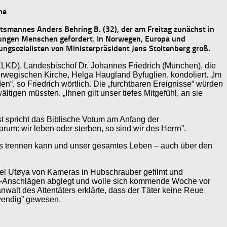
he
ftsmannes Anders Behring B. (32), der am Freitag zunächst in
jungen Menschen gefordert. In Norwegen, Europa und
ungsozialisten von Ministerpräsident Jens Stoltenberg groß.
ELKD), Landesbischof Dr. Johannes Friedrich (München), die
egischen Kirche, Helga Haugland Byfuglien, kondoliert. „Im
“, so Friedrich wörtlich. Die „furchtbaren Ereignisse“ würden
ltigen müssten. „Ihnen gilt unser tiefes Mitgefühl, an sie
st spricht das Biblische Votum am Anfang der
rum: wir leben oder sterben, so sind wir des Herrn”.
es trennen kann und unser gesamtes Leben – auch über den
sel Utøya von Kameras in Hubschrauber gefilmt und
rror-Anschlägen abglegt und wolle sich kommende Woche vor
nwalt des Attentäters erklärte, dass der Täter keine Reue
twendig” gewesen.