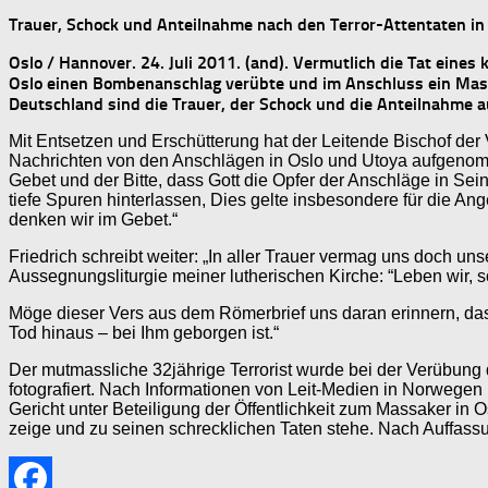
Trauer, Schock und Anteilnahme nach den Terror-Attentaten in
Oslo / Hannover. 24. Juli 2011. (and). Vermutlich die Tat eine
Oslo einen Bombenanschlag verübte und im Anschluss ein Massa
Deutschland sind die Trauer, der Schock und die Anteilnahme au
Mit Entsetzen und Erschütterung hat der Leitende Bischof de
Nachrichten von den Anschlägen in Oslo und Utoya aufgenom
Gebet und der Bitte, dass Gott die Opfer der Anschläge in Se
tiefe Spuren hinterlassen, Dies gelte insbesondere für die Ang
denken wir im Gebet.“
Friedrich schreibt weiter: „In aller Trauer vermag uns doch u
Aussegnungsliturgie meiner lutherischen Kirche: “Leben wir, so
Möge dieser Vers aus dem Römerbrief uns daran erinnern, da
Tod hinaus – bei Ihm geborgen ist.“
Der mutmassliche 32jährige Terrorist wurde bei der Verübung
fotografiert. Nach Informationen von Leit-Medien in Norwege
Gericht unter Beteiligung der Öffentlichkeit zum Massaker in 
zeige und zu seinen schrecklichen Taten stehe. Nach Auffassu