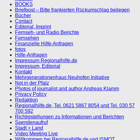
BOOKS
Briefpost – Bitte frankierten Rückumschlag beilegen
Bücher
Contact
Editorial, Imprint
Fernseh- und Radio Berichte
Fernsehen
Finanzielle Hilfe-Anfragen
fotos
Hilfe-Anfragen
Impressum Regionalhilfe.de
Impressum, Editorial
Kontakt
Mehrgenerationenhaus Neuhofen Initiative
Not in der Pfalz
Photos of journalist and author Andreas Klamm
Privacy Policy
Redaktion
Regionalhilfe.de, Tel. 0621 5867 8054 und Tel. 030 57
700 592
Richtigstellungen zu Informationen und Berichten
Spendenaufruf
Stadt + Land
Video Meeting Live
Willkommen bei Regionalhilfe.de und ISMOT