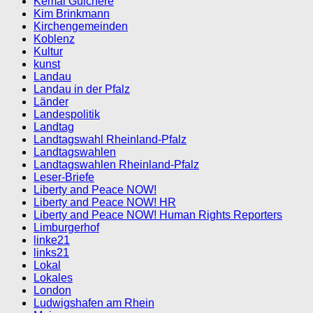
Kemal Gülchere
Kim Brinkmann
Kirchengemeinden
Koblenz
Kultur
kunst
Landau
Landau in der Pfalz
Länder
Landespolitik
Landtag
Landtagswahl Rheinland-Pfalz
Landtagswahlen
Landtagswahlen Rheinland-Pfalz
Leser-Briefe
Liberty and Peace NOW!
Liberty and Peace NOW! HR
Liberty and Peace NOW! Human Rights Reporters
Limburgerhof
linke21
links21
Lokal
Lokales
London
Ludwigshafen am Rhein