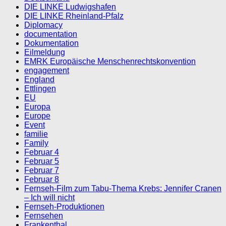
DIE LINKE Ludwigshafen
DIE LINKE Rheinland-Pfalz
Diplomacy
documentation
Dokumentation
Eilmeldung
EMRK Europäische Menschenrechtskonvention
engagement
England
Ettlingen
EU
Europa
Europe
Event
familie
Family
Februar 4
Februar 5
Februar 7
Februar 8
Fernseh-Film zum Tabu-Thema Krebs: Jennifer Cranen
– Ich will nicht
Fernseh-Produktionen
Fernsehen
Frankenthal