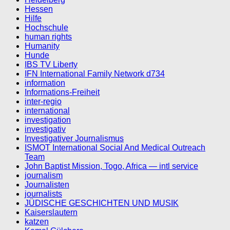
Hessen
Hilfe
Hochschule
human rights
Humanity
Hunde
IBS TV Liberty
IFN International Family Network d734
information
Informations-Freiheit
inter-regio
international
investigation
investigativ
Investigativer Journalismus
ISMOT International Social And Medical Outreach
Team
John Baptist Mission, Togo, Africa — intl service
journalism
Journalisten
journalists
JÜDISCHE GESCHICHTEN UND MUSIK
Kaiserslautern
katzen