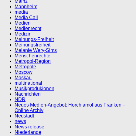
Mainz
Mannheim
media
Media Call
Medien
Medienrecht
Medizin
Meinungs-Freiheit
Meinungsfreiheit
Melanie Wery-Sims
Menschenrechte
Metropol-Region
Metropole
Moscow
Moskau
multinational
Musikprodukionen
Nachrichten
NDR
Neues Medien-Angebot: Horch amol aus Franken –
Online Archiv
Neustadt
news
News release
Niederlande