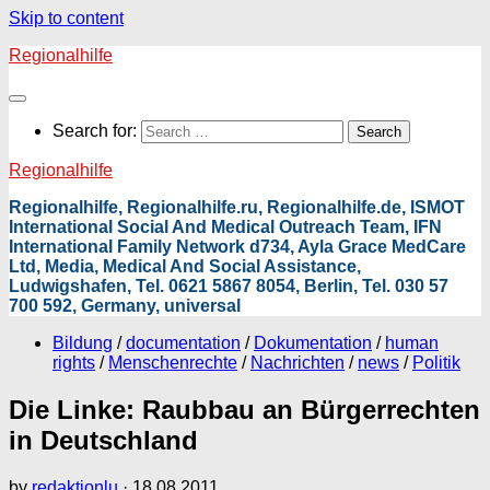
Skip to content
Regionalhilfe
Search for:
Regionalhilfe
Regionalhilfe, Regionalhilfe.ru, Regionalhilfe.de, ISMOT
International Social And Medical Outreach Team, IFN
International Family Network d734, Ayla Grace MedCare
Ltd, Media, Medical And Social Assistance,
Ludwigshafen, Tel. 0621 5867 8054, Berlin, Tel. 030 57
700 592, Germany, universal
Bildung
/
documentation
/
Dokumentation
/
human
rights
/
Menschenrechte
/
Nachrichten
/
news
/
Politik
Die Linke: Raubbau an Bürgerrechten
in Deutschland
by
redaktionlu
·
18.08.2011