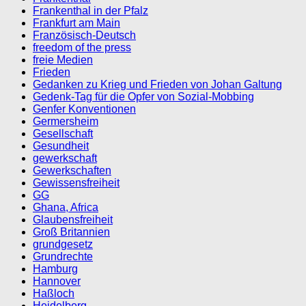
Frankenthal in der Pfalz
Frankfurt am Main
Französisch-Deutsch
freedom of the press
freie Medien
Frieden
Gedanken zu Krieg und Frieden von Johan Galtung
Gedenk-Tag für die Opfer von Sozial-Mobbing
Genfer Konventionen
Germersheim
Gesellschaft
Gesundheit
gewerkschaft
Gewerkschaften
Gewissensfreiheit
GG
Ghana, Africa
Glaubensfreiheit
Groß Britannien
grundgesetz
Grundrechte
Hamburg
Hannover
Haßloch
Heidelberg