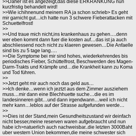
>>Daher ist es angezeigt,das diese ERKRANKUNG nun
kurzfristig behandelt wird!
>>Wie ichihnenund meinern RA ja schon schrieb> Es geht
mir garnicht gut…ich hatte nun 3 schwere Fieberattacken mit
Schuettelfrost!
>>
>>Und traue mich nicht,ins krankenhaus zu gehen….denn
wer eben kommt dann fuer die kosten auf…das ist ja auch
abschliessend noch nicht zu klaeren gewesen…Die Anfaelle
sind bis zu 5 tage lang….
>>Die Symptome bei mir sind hohes, wiederkehrendes bis
periodisches Fieber, Schüttelfrost, Beschwerden des Magen-
Darm-Trakts und Krämpfe und…die Krankheit kann zu Koma
und Tod führen.
>>
>>Jetzt geht mir auch noch das geld aus…
>>Ich denke…wenn ich jeztzt aus dem Zimmer ausziehem
muss…mir dann eine Blechhuette suche…die es im
landesinneren gibt…und dann irgendwann…weil ich nicht
mehr kann…leblos auf der Strasse aufgefunden werde…
>>
>>Dies ist der Stand,mein Gesundheitszustand wir deinfach
nicht besser,meine reserven waren aufgebraucht und nun
habe ich>natuerlich auch nachweisbar..die letzten 3000Baht
uber western Union bekommen,die meine schwester sich