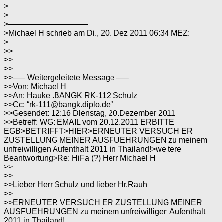
>
>
>——————————
>Michael H schrieb am Di., 20. Dez 2011 06:34 MEZ:
>
>>
>>
>>
>>—– Weitergeleitete Message —–
>>Von: Michael H
>>An: Hauke .BANGK RK-112 Schulz
>>Cc: “rk-111@bangk.diplo.de”
>>Gesendet: 12:16 Dienstag, 20.Dezember 2011
>>Betreff: WG: EMAIL vom 20.12.2011 ERBITTE
EGB>BETRIFFT>HIER>ERNEUTER VERSUCH ER
ZUSTELLUNG MEINER AUSFUEHRUNGEN zu meinem
unfreiwilligen Aufenthalt 2011 in Thailand!>weitere
Beantwortung>Re: HiFa (?) Herr Michael H
>>
>>
>>Lieber Herr Schulz und lieber Hr.Rauh
>>
>>ERNEUTER VERSUCH ER ZUSTELLUNG MEINER
AUSFUEHRUNGEN zu meinem unfreiwilligen Aufenthalt
2011 in Thailand!