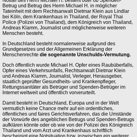
Notfall des Herrn Michael H. besteht oder ob Spenden-
Betrug und Betrug des Herrn Michael H. in möglicher
Tateinheit mit dem Rechtsanwalt Dietmar Klein aus Lindlar
bei Köln, dem Krankenhaus in Thailand, der Royal Thai
Police (Polizei von Thailand), dem Königreich von Thailand,
Andreas Klamm, Journalist und möglicherweise weiteren
Menschen besteht.
In Deutschland besteht normalerweise aufgrund des
Grundgesetzes und der Allgemeinen Erklärung der
Menschenrechte
die sogenannte Unschulds-Vermutung.
Doch öffentlich wurde Michael H. Opfer eines Raubüberfalls,
Opfer eines Verkehrsunfalls, Rechtsanwalt Dietmar Klein
und Andreas Klamm, Journalist, Verleger, Herausgeber,
staatlich geprüfter Gesundheits- und Krankenpfleger,
Rettungssanitäter als Betrüger und Spenden-Betrüger im
Internet weltweit und öffentlich vorverurteilt.
Damit besteht in Deutschland, Europa und in der Welt
vermutlich keine Chance mehr auf ein ordentliches,
öffentliches und faires Gerichtsverfahren, das die Umstände
der Vorwürfe des angeblichen Betrugs und Spenden-Betrugs
aufklären könnte oder ob wie von der Polizei des Königreich
Thailand und vom Arzt und Krankenhaus schriftlich
bescheinigt eine Notsituation bzw. inzwischen ein weiterer