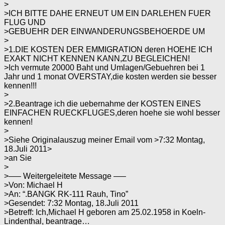
>
>ICH BITTE DAHE ERNEUT UM EIN DARLEHEN FUER
FLUG UND
>GEBUEHR DER EINWANDERUNGSBEHOERDE UM
>
>1.DIE KOSTEN DER EMMIGRATION deren HOEHE ICH
EXAKT NICHT KENNEN KANN,ZU BEGLEICHEN!
>Ich vermute 20000 Baht und Umlagen/Gebuehren bei 1
Jahr und 1 monat OVERSTAY,die kosten werden sie besser
kennen!!!
>
>2.Beantrage ich die uebernahme der KOSTEN EINES
EINFACHEN RUECKFLUGES,deren hoehe sie wohl besser
kennen!
>
>Siehe Originalauszug meiner Email vom >7:32 Montag,
18.Juli 2011>
>an Sie
>
>—– Weitergeleitete Message —–
>Von: Michael H
>An: “.BANGK RK-111 Rauh, Tino”
>Gesendet: 7:32 Montag, 18.Juli 2011
>Betreff: Ich,Michael H geboren am 25.02.1958 in Koeln-
Lindenthal, beantrage…