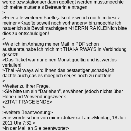
werde bzw.stationaer dann gepflegt werden muss,moechte
ich meine mutter als Betreuerin eintragen!
>
>Fuer alle weiteren Faelle,also die,wo ich noch im besitz
meiner >Kraefte,soweit noch vorhanden> bin,moechte ich
natuerlich als Bevollmächtigten >HERRN RA KLEINIch bitte
dies zu entschuldigen!
>
>Wie ich im Anhang meiner Mail in PDF schon
ausfuehrte,habe ich mich mit THAI-AIRWAYS in Verbindung
gesetzt!
>Das Ticket war nur einen Monat gueltig und ist wertlos
verfallen!
>Thai -Airways wird ihnen das bestaetigen,schade,ich
dachte auch,das es moeglich sei,es noch zu nutzten!
>
>Weiter zu ihrer Frage,
>Sie bitte um ein “Darlehen”, erwähnen jedoch nichts über
Höhe und Verwendungszweck.
>ZITAT FRAGE ENDE>
>
>weitere Beantwortung>
>die wurde schon von mir im Juli>exalt am >Montag, 18.Juli
2011 Uhr 7:32 >
>in der Mail an Sie beantwortet>