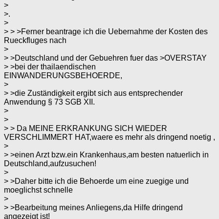
>
>.
>
> > >Ferner beantrage ich die Uebernahme der Kosten des
Rueckfluges nach
>
> >Deutschland und der Gebuehren fuer das >OVERSTAY
> >bei der thailaendischen
EINWANDERUNGSBEHOERDE,
>
> >die Zuständigkeit ergibt sich aus entsprechender
Anwendung § 73 SGB XII.
>
>
> > Da MEINE ERKRANKUNG SICH WIEDER
VERSCHLIMMERT HAT,waere es mehr als dringend noetig ,
>
> >einen Arzt bzw.ein Krankenhaus,am besten natuerlich in
Deutschland,aufzusuchen!
>
> >Daher bitte ich die Behoerde um eine zuegige und
moeglichst schnelle
>
> >Bearbeitung meines Anliegens,da Hilfe dringend
angezeigt ist!