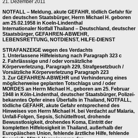
21. Dezember 2011
NOTFALL – Meldung, akute GEFAHR, tödlich Gefahr für
den deutschen Staatsbürger, Herrn Michael H. geboren
am 25.02.1958 in Koeln-Lindenthal
Internationaler Notfall Thailand – Deutschland, deutscher
Staatsbürger, GEFAHREN-ABWEHR,
LEBENSRETTUNG, NOTDIENST, HILFE-DIENST
STRAFANZEIGE wegen des Verdachts
1. Unterlassene Hilfeleistung nach Paragraph 323 c
2. Fahrlässsige und / oder vorsätzliche
Körperverletzung, Paragraph 229, Strafgesetzbuch /
Vorsätzliche Körperverletzung Paragraph 223
3. Zur GEFAHREN-ABWEHR und Verhinderung eines
möglicherweise geplanten Totschlags und / oder
MORDES an Herrn Michael H., geboren am 25. Februar
1948 in Köln-Lindenthal, deutscher Staatsbürger, Polizei-
bekanntes Opfer eines Überfalls in Thailand, NOTFALL,
tödliche GEFAHR, akute Gefahr entsprechend des
Hinweises von Herrn Michael H. bei Verdacht auf Malaria,
Unfall-Folgen, Sepsis, Schüttelfrost, drohende
Bewusstlosigkeit, drohendes Koma, Eintritt der
kompletten Hilfelosigkeit in Thailand, außerhalb der
Europäischen Union, fehlende ärztliche Hilfe, fehlende