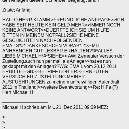
den Anlagen diesem Schreiben beigefügt sind !
Zitate; Anfang:
HALLO HERR KLAMM >FREUNDLICHE ANFRAGE>>ICH
HABE SEIT HEUTE KEIN GELD MEHR>>IMMER NOCH
KEINE ANTWORT>>DUERFTE ICH SIE UM HILFE
BITTEN IN MEINEM NOTFALL?SIEHE MEINE
GESCHICHTE IN NACHFOLGENDEN
EMAILS*#*DANKESCHOEN VORAB*#*>> MIT
ANHAENGEN GUT LESBAR ERHALTEN?*#*ALLES
LIEBE MICHAEL H*#*SIEHE>> AW: 2.erneuter Versuch der
Zustellung,auch nun per mail als Anlage>>hat es nun
geklappt mit den Anlagen??WG: EMAIL vom 20.12.2011
ERBITTE EGB>>BETRIFFT>>HIER>>ERNEUTER
VERSUCH ER ZUSTELLUNG MEINER
AUSFUEHRUNGEN zu meinem unfreiwilligen Aufenthalt
2011 in Thailand!>>weitere Beantwortung>>Re: HiFa (?)
Herr Michael H
——————————
Michael H schrieb am Mi., 21. Dez 2011 09:09 MEZ:
>
>
>