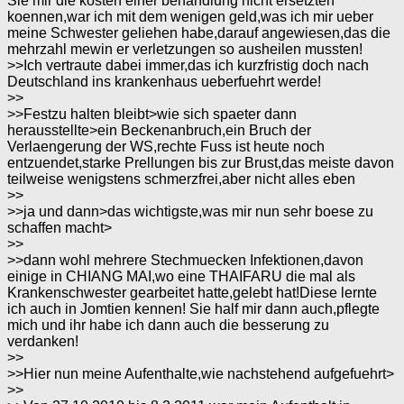
Sie mir die kosten einer behandlung nicht ersetzten
koennen,war ich mit dem wenigen geld,was ich mir ueber
meine Schwester geliehen habe,darauf angewiesen,das die
mehrzahl mewin er verletzungen so ausheilen mussten!
>>Ich vertraute dabei immer,das ich kurzfristig doch nach
Deutschland ins krankenhaus ueberfuehrt werde!
>>
>>Festzu halten bleibt>wie sich spaeter dann
herausstellte>ein Beckenanbruch,ein Bruch der
Verlaengerung der WS,rechte Fuss ist heute noch
entzuendet,starke Prellungen bis zur Brust,das meiste davon
teilweise wenigstens schmerzfrei,aber nicht alles eben
>>
>>ja und dann>das wichtigste,was mir nun sehr boese zu
schaffen macht>
>>
>>dann wohl mehrere Stechmuecken Infektionen,davon
einige in CHIANG MAI,wo eine THAIFARU die mal als
Krankenschwester gearbeitet hatte,gelebt hat!Diese lernte
ich auch in Jomtien kennen! Sie half mir dann auch,pflegte
mich und ihr habe ich dann auch die besserung zu
verdanken!
>>
>>Hier nun meine Aufenthalte,wie nachstehend aufgefuehrt>
>>