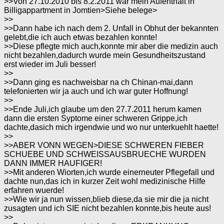
>>Von 27.10.2010 bis 8.2.2011 war mein Aufenthalt in
Billigappartment in Jomtien>Siehe belege>
>>
>>Dann habe ich nach dem 2. Unfall in Obhut der bekannten
gelebt,die ich auch etwas bezahlen konnte!
>>Diese pflegte mich auch,konnte mir aber die medizin auch
nicht bezahlen,dadurch wurde mein Gesundheitszustand
erst wieder im Juli besser!
>>
>>Dann ging es nachweisbar na ch Chinan-mai,dann
telefonierten wir ja auch und ich war guter Hoffnung!
>>
>>Ende Juli,ich glaube um den 27.7.2011 herum kamen
dann die ersten Syptome einer schweren Grippe,ich
dachte,dasich mich irgendwie und wo nur unterkuehlt haette!
>>
>>ABER VONN WEGEN>DIESE SCHWEREN FIEBER
SCHUEBE UND SCHWEISSAUSBRUECHE WURDEN
DANN IMMER HAUFIGER!
>>Mit anderen Wiorten,ich wurde einerneuter Pflegefall und
dachte nun,das ich in kurzer Zeit wohl medizinische Hilfe
erfahren wuerde!
>>Wie wir ja nun wissen,blieb diese,da sie mir die ja nicht
zusagten und ich SIE nicht bezahlen konnte,bis heute aus!
>>