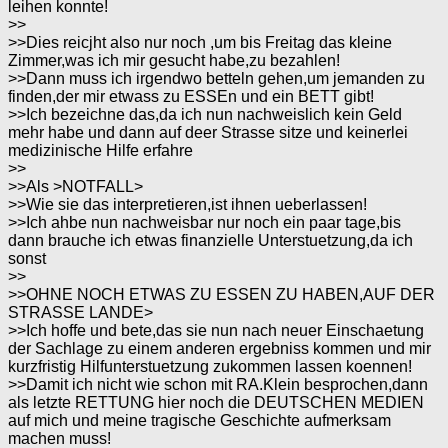
leihen konnte!
>>
>>Dies reicjht also nur noch ,um bis Freitag das kleine
Zimmer,was ich mir gesucht habe,zu bezahlen!
>>Dann muss ich irgendwo betteln gehen,um jemanden zu
finden,der mir etwass zu ESSEn und ein BETT gibt!
>>Ich bezeichne das,da ich nun nachweislich kein Geld
mehr habe und dann auf deer Strasse sitze und keinerlei
medizinische Hilfe erfahre
>>
>>Als >NOTFALL>
>>Wie sie das interpretieren,ist ihnen ueberlassen!
>>Ich ahbe nun nachweisbar nur noch ein paar tage,bis
dann brauche ich etwas finanzielle Unterstuetzung,da ich
sonst
>>
>>OHNE NOCH ETWAS ZU ESSEN ZU HABEN,AUF DER
STRASSE LANDE>
>>Ich hoffe und bete,das sie nun nach neuer Einschaetung
der Sachlage zu einem anderen ergebniss kommen und mir
kurzfristig Hilfunterstuetzung zukommen lassen koennen!
>>Damit ich nicht wie schon mit RA.Klein besprochen,dann
als letzte RETTUNG hier noch die DEUTSCHEN MEDIEN
auf mich und meine tragische Geschichte aufmerksam
machen muss!