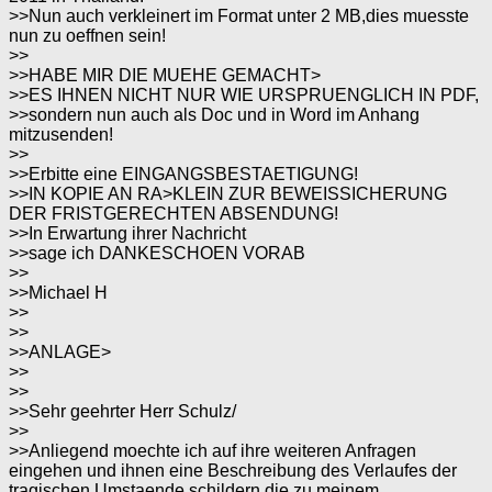
>>Nun auch verkleinert im Format unter 2 MB,dies muesste
nun zu oeffnen sein!
>>
>>HABE MIR DIE MUEHE GEMACHT>
>>ES IHNEN NICHT NUR WIE URSPRUENGLICH IN PDF,
>>sondern nun auch als Doc und in Word im Anhang
mitzusenden!
>>
>>Erbitte eine EINGANGSBESTAETIGUNG!
>>IN KOPIE AN RA>KLEIN ZUR BEWEISSICHERUNG
DER FRISTGERECHTEN ABSENDUNG!
>>In Erwartung ihrer Nachricht
>>sage ich DANKESCHOEN VORAB
>>
>>Michael H
>>
>>
>>ANLAGE>
>>
>>
>>Sehr geehrter Herr Schulz/
>>
>>Anliegend moechte ich auf ihre weiteren Anfragen
eingehen und ihnen eine Beschreibung des Verlaufes der
tragischen Umstaende schildern,die zu meinem