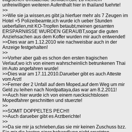
unfreiwilligen weiteren Aufenthalt hier in thailand fuehrte!
>>
>>Wie sie ja wissen,es gibt ja hierfuer mehr als 7 Zeugen im
Hotel +5 Polizeibeamte,ich wurde ich ueber Stunden
ueberfallen,mit KO-Tropfen betaubt,meinen gesamten
ERSPARNIISSE WURDEN GERAUBT,sogar die guten
Anziehsachen aus dem Koffer wurden mir auch entwendet!
>>Dies war am 1.12.2010 wie nachweisbar auch in der
Anzeige festgehalten!
>>
>>Vorher aber gab es schon den ersten tragischen
Verlauf,wo ich von einem wahrscheinlich betrunkenen Thai
im Auto angefahren wurde!
>>Dies war am 17.11.2010.Darueber gibt es auch Atteste
vom Arzt!
>>Ferner der 2 Unfall auf dem Moped,auf dem Weg um mir
Geld zu leihen nach Nordpattaya,das war am 8.2.2011!
>>Auch hier wurde ich von einem ruecksichtslosen
Mopedfahrer geschnitten und stuerzte!
>>
>>SOMIT DOPPELTES PECH!!
>>Auch darueber gibt es Arztberichte!
>>
>>Da sie mir ja schrieben,das sie mir keinen Zuschuss bzz.