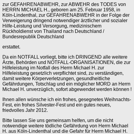
zur GEFAHRENABWEHR, zur ABWEHR des TODES von
HERRN MICHAEL H., geboren am 25. Februar 1958, in
Köln-Lindenthal, zur GEFAHRENABWEHR in der Folge der
Verweigerung dringend notwendiger ärztlicher und sozialer
Hilfe-Leistung und Versorgung, medizinischem
Rückholdienst von Thailand nach Deutschland /
Bundesrepublik Deutschland
erstattet.
Da ein NOTFALL vorliegt, bitte ich DRINGEND alle weitere
Ärzte, Behörden und NOTFALL-ORGANISATIONEN, die zur
Hilfeleistung im Notfall des Herrn Michael H. zur
Hilfeleistung gesetzlich verpflichtet sind, zu verständigen,
damit weitere Körperverletzungen, gesundheitliche
Gefährdungen, Totschlag und ein möglicher MORD an Herrn
Michael H. unverzüglich, sofort abgewendet werden können !
Ihnen allen wünsche ich ein frohes, gesegnetes Weihnachts-
Fest, ein frohes Silvester-Fest und ein gutes neues,
friedvolles Jahr 2012.
Bitte lassen Sie uns gemeinsam helfen, um die nicht
notwendige weitere tödliche Gefährdung von Herrn Michael
H. aus Köln-Lindenthal und die Gefahr für Herrn Michael H.