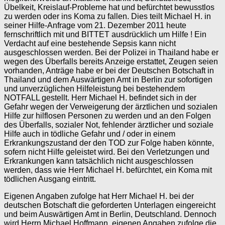
Übelkeit, Kreislauf-Probleme hat und befürchtet bewusstlos
zu werden oder ins Koma zu fallen. Dies teilt Michael H. in
seiner Hilfe-Anfrage vom 21. Dezember 2011 heute
fernschriftlich mit und BITTET ausdrücklich um Hilfe ! Ein
Verdacht auf eine bestehende Sepsis kann nicht
ausgeschlossen werden. Bei der Polizei in Thailand habe er
wegen des Überfalls bereits Anzeige erstattet, Zeugen seien
vorhanden, Anträge habe er bei der Deutschen Botschaft in
Thailand und dem Auswärtigen Amt in Berlin zur sofortigen
und unverzüglichen Hilfeleistung bei bestehendem
NOTFALL gestellt. Herr Michael H. befindet sich in der
Gefahr wegen der Verweigerung der ärztlichen und sozialen
Hilfe zur hilflosen Personen zu werden und an den Folgen
des Überfalls, sozialer Not, fehlender ärztlicher und soziale
Hilfe auch in tödliche Gefahr und / oder in einem
Erkrankungszustand der den TOD zur Folge haben könnte,
sofern nicht Hilfe geleistet wird. Bei den Verletzungen und
Erkrankungen kann tatsächlich nicht ausgeschlossen
werden, dass wie Herr Michael H. befürchtet, ein Koma mit
tödlichen Ausgang eintritt.
Eigenen Angaben zufolge hat Herr Michael H. bei der
deutschen Botschaft die geforderten Unterlagen eingereicht
und beim Auswärtigen Amt in Berlin, Deutschland. Dennoch
wird Herrn Michael Hoffmann, eigenen Angaben zufolge die