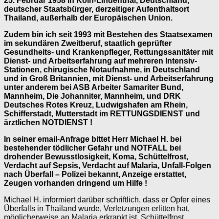
25. Februar 1958 in Köln-Lindenthal, Deutschland,
deutscher Staatsbürger, derzeitiger Aufenthaltsort
Thailand, außerhalb der Europäischen Union.
Zudem bin ich seit 1993 mit Bestehen des Staatsexamen
im sekundären Zweitberuf, staatlich geprüfter
Gesundheits- und Krankenpfleger, Rettungssanitäter mit
Dienst- und Arbeitserfahrung auf mehreren Intensiv-
Stationen, chirugische Notaufnahme, in Deutschland
und in Groß Britannien, mit Dienst- und Arbeitserfahrung
unter anderem bei ASB Arbeiter Samariter Bund,
Mannheim, Die Johanniter, Mannheim, und DRK
Deutsches Rotes Kreuz, Ludwigshafen am Rhein,
Schifferstadt, Mutterstadt im RETTUNGSDIENST und
ärztlichen NOTDIENST !
In seiner email-Anfrage bittet Herr Michael H. bei
bestehender tödlicher Gefahr und NOTFALL bei
drohender Bewusstlosigkeit, Koma, Schüttelfrost,
Verdacht auf Sepsis, Verdacht auf Malaria, Unfall-Folgen
nach Überfall – Polizei bekannt, Anzeige erstattet,
Zeugen vorhanden dringend um Hilfe !
Michael H. informiert darüber schriftlich, dass er Opfer eines
Überfalls in Thailand wurde, Verletzungen erlitten hat,
möglicherweise an Malaria erkrankt ist, Schüttelfrost,