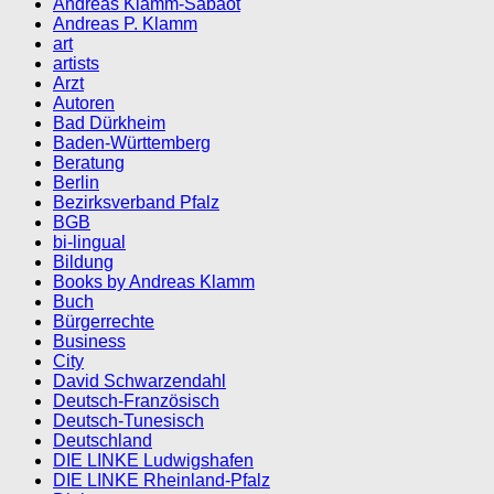
Andreas Klamm-Sabaot
Andreas P. Klamm
art
artists
Arzt
Autoren
Bad Dürkheim
Baden-Württemberg
Beratung
Berlin
Bezirksverband Pfalz
BGB
bi-lingual
Bildung
Books by Andreas Klamm
Buch
Bürgerrechte
Business
City
David Schwarzendahl
Deutsch-Französisch
Deutsch-Tunesisch
Deutschland
DIE LINKE Ludwigshafen
DIE LINKE Rheinland-Pfalz