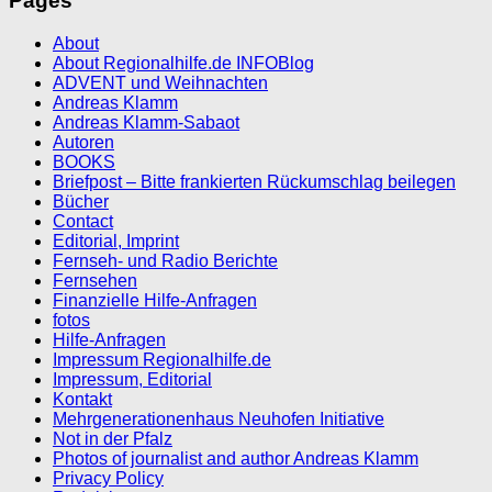
Pages
About
About Regionalhilfe.de INFOBlog
ADVENT und Weihnachten
Andreas Klamm
Andreas Klamm-Sabaot
Autoren
BOOKS
Briefpost – Bitte frankierten Rückumschlag beilegen
Bücher
Contact
Editorial, Imprint
Fernseh- und Radio Berichte
Fernsehen
Finanzielle Hilfe-Anfragen
fotos
Hilfe-Anfragen
Impressum Regionalhilfe.de
Impressum, Editorial
Kontakt
Mehrgenerationenhaus Neuhofen Initiative
Not in der Pfalz
Photos of journalist and author Andreas Klamm
Privacy Policy