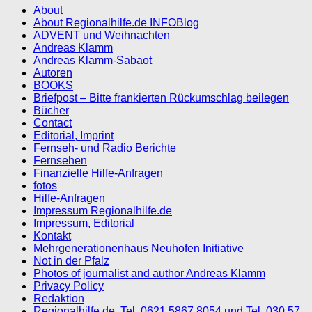
About
About Regionalhilfe.de INFOBlog
ADVENT und Weihnachten
Andreas Klamm
Andreas Klamm-Sabaot
Autoren
BOOKS
Briefpost – Bitte frankierten Rückumschlag beilegen
Bücher
Contact
Editorial, Imprint
Fernseh- und Radio Berichte
Fernsehen
Finanzielle Hilfe-Anfragen
fotos
Hilfe-Anfragen
Impressum Regionalhilfe.de
Impressum, Editorial
Kontakt
Mehrgenerationenhaus Neuhofen Initiative
Not in der Pfalz
Photos of journalist and author Andreas Klamm
Privacy Policy
Redaktion
Regionalhilfe.de, Tel. 0621 5867 8054 und Tel. 030 57