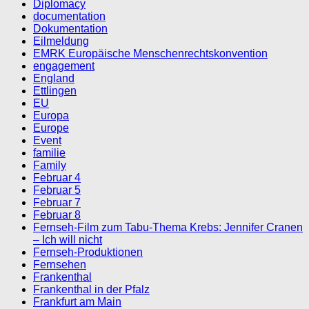
Diplomacy
documentation
Dokumentation
Eilmeldung
EMRK Europäische Menschenrechtskonvention
engagement
England
Ettlingen
EU
Europa
Europe
Event
familie
Family
Februar 4
Februar 5
Februar 7
Februar 8
Fernseh-Film zum Tabu-Thema Krebs: Jennifer Cranen
– Ich will nicht
Fernseh-Produktionen
Fernsehen
Frankenthal
Frankenthal in der Pfalz
Frankfurt am Main