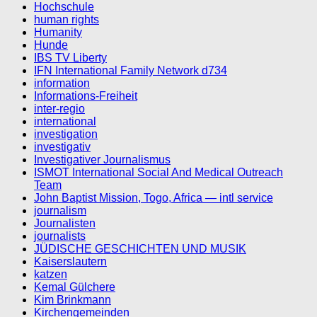
Hochschule
human rights
Humanity
Hunde
IBS TV Liberty
IFN International Family Network d734
information
Informations-Freiheit
inter-regio
international
investigation
investigativ
Investigativer Journalismus
ISMOT International Social And Medical Outreach
Team
John Baptist Mission, Togo, Africa — intl service
journalism
Journalisten
journalists
JÜDISCHE GESCHICHTEN UND MUSIK
Kaiserslautern
katzen
Kemal Gülchere
Kim Brinkmann
Kirchengemeinden