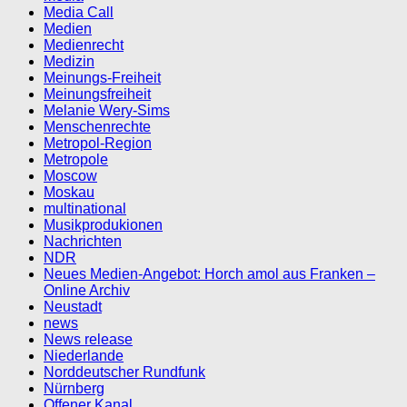
Media Call
Medien
Medienrecht
Medizin
Meinungs-Freiheit
Meinungsfreiheit
Melanie Wery-Sims
Menschenrechte
Metropol-Region
Metropole
Moscow
Moskau
multinational
Musikprodukionen
Nachrichten
NDR
Neues Medien-Angebot: Horch amol aus Franken –
Online Archiv
Neustadt
news
News release
Niederlande
Norddeutscher Rundfunk
Nürnberg
Offener Kanal