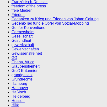
Französisch-Deutsch
freedom of the press
freie Medien
Frieden
Gedanken zu Krieg und Frieden von Johan Galtung
Gedenk-Tag für die Opfer von Sozial-Mobbing
Genfer Konventionen
Germersheim
Gesellschaft
Gesundheit
gewerkschaft
Gewerkschaften
Gewissensfreiheit
GG
Ghana, Africa
Glaubensfreiheit
Groß Britannien
grundgesetz
Grundrechte
Hamburg
Hannover
Haßloch
Heidelberg
Hessen
Hilfe