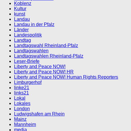
Koblenz
Kultur
kunst
Landau
Landau in der Pfalz
Länder
Landespolitik
Landtag
Landtagswahl Rheinland-Pfalz
Landtagswahlen
Landtagswahlen Rheinland-Pfalz
Leser-Briefe
Liberty and Peace NOW!
Liberty and Peace NOW! HR
Liberty and Peace NOW! Human Rights Reporters
Limburgerhof
linke21
links21
Lokal
Lokales
London
Ludwigshafen am Rhein
Mainz
Mannheim
media