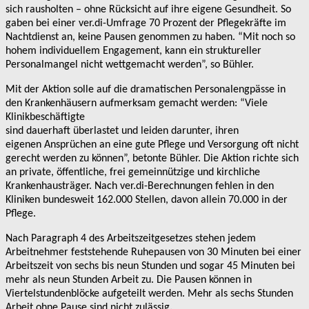
sich
rausholten – ohne Rücksicht auf ihre eigene Gesundheit. So
gaben bei
einer ver.di-Umfrage 70 Prozent der Pflegekräfte im
Nachtdienst an,
keine Pausen genommen zu haben. “Mit noch so
hohem individuellem
Engagement, kann ein struktureller
Personalmangel nicht wettgemacht
werden”, so Bühler.
Mit der Aktion solle auf die dramatischen Personalengpässe in
den
Krankenhäusern aufmerksam gemacht werden: “Viele
Klinikbeschäftigte
sind dauerhaft überlastet und leiden darunter, ihren
eigenen
Ansprüchen an eine gute Pflege und Versorgung oft nicht
gerecht
werden zu können”, betonte Bühler. Die Aktion richte sich
an private, öffentliche, frei gemeinnützige und kirchliche
Krankenhausträger.
Nach ver.di-Berechnungen fehlen in den
Kliniken bundesweit 162.000
Stellen, davon allein 70.000 in der
Pflege.
Nach Paragraph 4 des Arbeitszeitgesetzes stehen jedem
Arbeitnehmer
feststehende Ruhepausen von 30 Minuten bei einer
Arbeitszeit von
sechs bis neun Stunden und sogar 45 Minuten bei
mehr als neun Stunden
Arbeit zu. Die Pausen können in
Viertelstundenblöcke aufgeteilt
werden. Mehr als sechs Stunden
Arbeit ohne Pause sind nicht zulässig
.