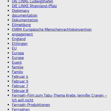
DIE LINKE Ludwigshafen
DIE LINKE Rheinland-Pfalz
Diplomacy
documentation
Dokumentation
Eilmeldung
EMRK Europäische Menschenrechtskonvention
engagement
England
Ettlingen
EU
Europa
Europe
Event
familie
Family
Februar 4
Februar 5
Februar 7
Februar 8
Fernseh-Film zum Tabu-Thema Krebs: Jennifer Cranen –
Ich will nicht
Fernseh-Produktionen
Fernsehen